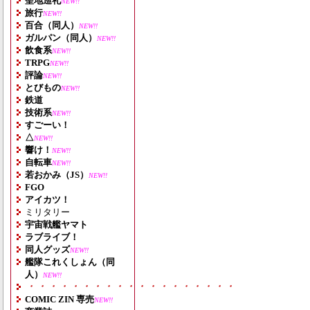
聖地巡礼
NEW!!
旅行
NEW!!
百合（同人）
NEW!!
ガルパン（同人）
NEW!!
飲食系
NEW!!
TRPG
NEW!!
評論
NEW!!
とびもの
NEW!!
鉄道
技術系
NEW!!
すごーい！
△
NEW!!
響け！
NEW!!
自転車
NEW!!
若おかみ（JS）
NEW!!
FGO
アイカツ！
ミリタリー
宇宙戦艦ヤマト
ラブライブ！
同人グッズ
NEW!!
艦隊これくしょん（同
人）
NEW!!
・・・・・・・・・・・・・・・・・・・
COMIC ZIN 専売
NEW!!