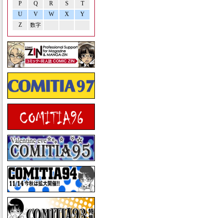
P
Q
R
S
T
U
V
W
X
Y
Z
数字