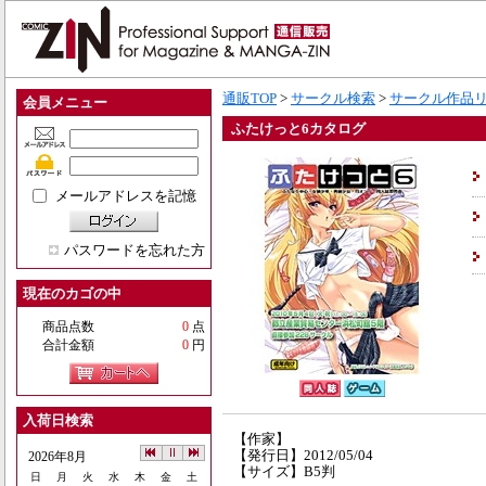
通販TOP
>
サークル検索
>
サークル作品
会員メニュー
ふたけっと6カタログ
メールアドレスを記憶
パスワードを忘れた方
現在のカゴの中
商品点数
0
点
合計金額
0
円
入荷日検索
【作家】
【発行日】2012/05/04
2026年8月
【サイズ】B5判
日
月
火
水
木
金
土