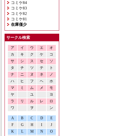
コミケ84
コミケ83
コミケ82
コミケ81
在庫僅少
サークル検索
ア
イ
ウ
エ
オ
カ
キ
ク
ケ
コ
サ
シ
ス
セ
ソ
タ
チ
ツ
テ
ト
ナ
ニ
ヌ
ネ
ノ
ハ
ヒ
フ
ヘ
ホ
マ
ミ
ム
メ
モ
ヤ
ユ
ヨ
ラ
リ
ル
レ
ロ
ワ
ヲ
ン
A
B
C
D
E
F
G
H
I
J
K
L
M
N
O