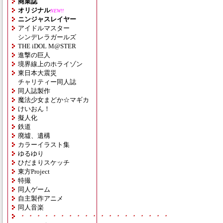
商業誌
オリジナル
NEW!!
ニンジャスレイヤー
アイドルマスター
シンデレラガールズ
THE iDOL M@STER
進撃の巨人
境界線上のホライゾン
東日本大震災
チャリティー同人誌
同人誌製作
魔法少女まどか☆マギカ
けいおん！
擬人化
鉄道
廃墟、遺構
カラーイラスト集
ゆるゆり
ひだまりスケッチ
東方Project
特撮
同人ゲーム
自主製作アニメ
同人音楽
・・・・・・・・・・・・・・・・・・・