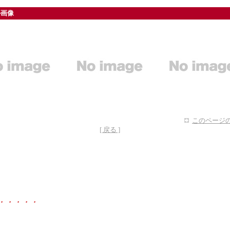
ル画像
このページの
[ 戻る ]
・・・・・