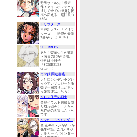
野田サトル先生最新
作！アイスホッケーを
通じて全ての挫折を祝
福へ変える、超回復の
物語1
ドリフターズ
平野耕太先生「ドリフ
ターズ」、待望の最新
7巻がついに刊行！
SCRIBBLES
必見！森薫先生の落書
き画集第3弾が登場。
特典は小冊子
「SCRIBBLES
color」！
ウマ娘 関連書籍
大注目シンデレラグレ
イやアンソロジーも発
売で一層盛り上がるウ
マ娘関連はこちら！
きらら作品の画集
美麗イラスト満載＆売
り切れ御免！ きらら
系作品の画集はこちら
です
ZINカードバインダー
森 薫先生・おがきちか
先生執筆、ZINオリジ
ナルカードバインダー