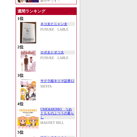
販売中です！
週間ランキング
1位
ネコ太とニャン太
FUNUKE LABLE
2位
ロボ太とポコ太
FUNUKE LABLE
3位
サクラ姫ネリマ証券12
SIESTA
4位
UME&MOMO うめ
ともものふつうの暮ら
し
MAGNET HILL
5位