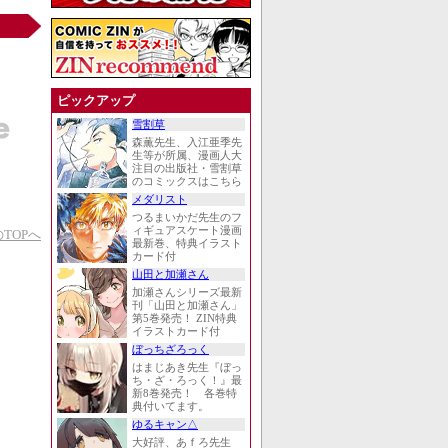
ピックアップ
雪割草
森薫先生、入江亜季先
生等が所属、漫画人大
注目の出版社・雪割草
のコミックスはこちら
メダリスト
つるまいかだ先生のフ
ィギュアスケート漫画
TOPへ
最新巻、特典イラスト
カード付
山田と加瀬さん
加瀬さんシリーズ最新
刊「山田と加瀬さん」
第5巻発売！ ZIN特典
イラストカード付
ぼっちざろっく
はまじあき先生『ぼっ
ち・ざ・ろっく！』最
新8巻発売！ 各巻特
典付いてます。
ゆるキャン△
大好評、あｆろ先生