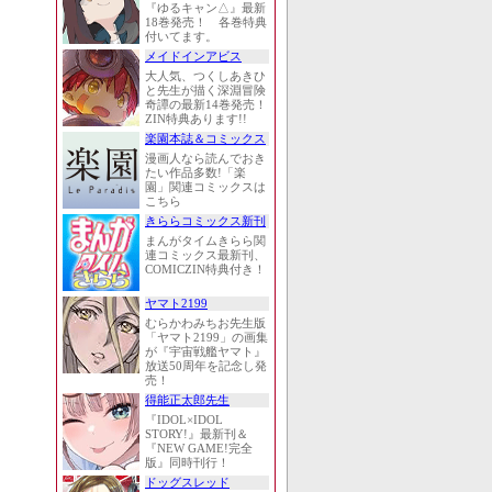
『ゆるキャン△』最新
18巻発売！ 各巻特典
付いてます。
メイドインアビス
大人気、つくしあきひ
と先生が描く深淵冒険
奇譚の最新14巻発売！
ZIN特典あります!!
楽園本誌＆コミックス
漫画人なら読んでおき
たい作品多数!「楽
園」関連コミックスは
こちら
きららコミックス新刊
まんがタイムきらら関
連コミックス最新刊、
COMICZIN特典付き！
ヤマト2199
むらかわみちお先生版
「ヤマト2199」の画集
が『宇宙戦艦ヤマト』
放送50周年を記念し発
売！
得能正太郎先生
『IDOL×IDOL
STORY!』最新刊＆
『NEW GAME!完全
版』同時刊行！
ドッグスレッド