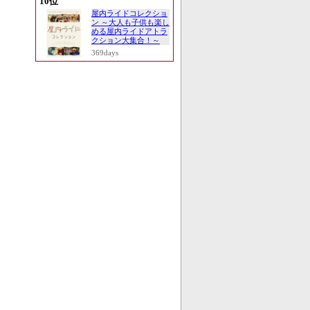
10位
屋内ライドコレクショ
ン ～大人も子供も楽し
める屋内ライドアトラ
クション大集合！～
369days