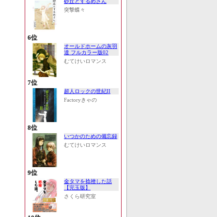
砂丘とするめさん
突撃蝶々
6位
オールドホームの灰羽
達 フルカラー版02
むてけいロマンス
7位
超人ロックの世紀II
Factoryきゃの
8位
いつかのための備忘録
むてけいロマンス
9位
金タマを捻挫した話
【完玉版】
さくら研究室