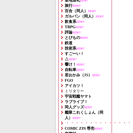
聖地巡礼
NEW!!
旅行
NEW!!
百合（同人）
NEW!!
ガルパン（同人）
NEW!!
飲食系
NEW!!
TRPG
NEW!!
評論
NEW!!
とびもの
NEW!!
鉄道
技術系
NEW!!
すごーい！
△
NEW!!
響け！
NEW!!
自転車
NEW!!
若おかみ（JS）
NEW!!
FGO
アイカツ！
ミリタリー
宇宙戦艦ヤマト
ラブライブ！
同人グッズ
NEW!!
艦隊これくしょん（同
人）
NEW!!
・・・・・・・・・・・・・・
COMIC ZIN 専売
NEW!!