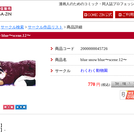
漫画人のためのコミック・同人誌プロフェッショナ
>
サークル検索
>
サークル作品リスト
> 商品詳細
w blue〜scene.12〜
商品コード
2000000045726
商品名
blue snow blue〜scene.12〜
わくわく動物園
サークル
770
円
(税込)
】
日】
】-