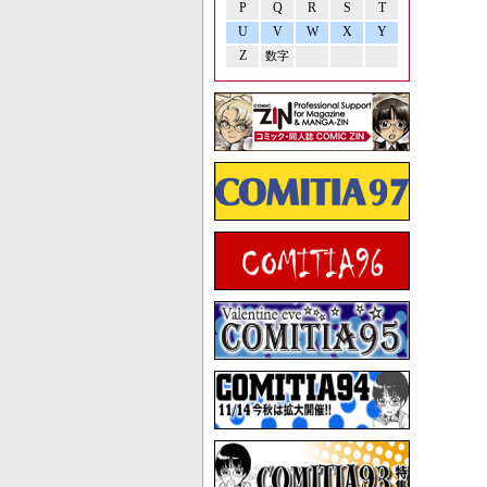
P
Q
R
S
T
U
V
W
X
Y
Z
数字