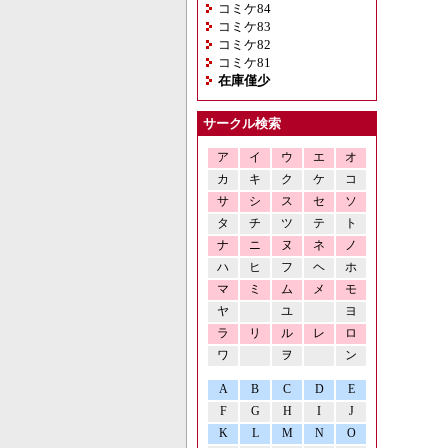
コミケ84
コミケ83
コミケ82
コミケ81
在庫僅少
サークル検索
ア
イ
ウ
エ
オ
カ
キ
ク
ケ
コ
サ
シ
ス
セ
ソ
タ
チ
ツ
テ
ト
ナ
ニ
ヌ
ネ
ノ
ハ
ヒ
フ
ヘ
ホ
マ
ミ
ム
メ
モ
ヤ
ユ
ヨ
ラ
リ
ル
レ
ロ
ワ
ヲ
ン
A
B
C
D
E
F
G
H
I
J
K
L
M
N
O