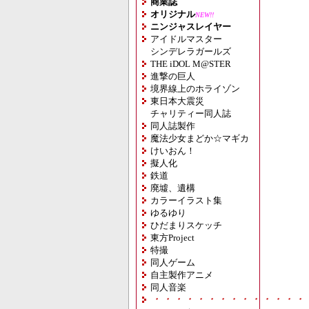
商業誌
オリジナル
NEW!!
ニンジャスレイヤー
アイドルマスター
シンデレラガールズ
THE iDOL M@STER
進撃の巨人
境界線上のホライゾン
東日本大震災
チャリティー同人誌
同人誌製作
魔法少女まどか☆マギカ
けいおん！
擬人化
鉄道
廃墟、遺構
カラーイラスト集
ゆるゆり
ひだまりスケッチ
東方Project
特撮
同人ゲーム
自主製作アニメ
同人音楽
・・・・・・・・・・・・・・