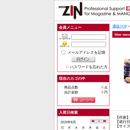
通販TOP
会員メニュー
blue sno
メールアドレスを記憶
パスワードを忘れた方
現在のカゴの中
商品点数
0
点
合計金額
0
円
入荷日検索
【作家
【発行
2026年8月
【サイズ
日
月
火
水
木
金
土