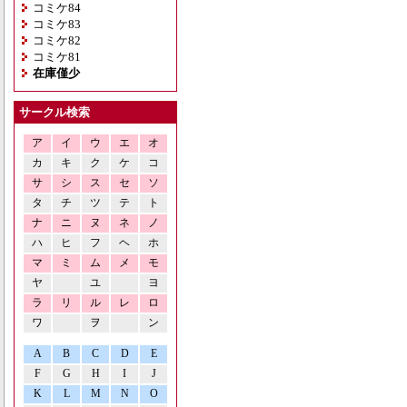
コミケ84
コミケ83
コミケ82
コミケ81
在庫僅少
サークル検索
ア
イ
ウ
エ
オ
カ
キ
ク
ケ
コ
サ
シ
ス
セ
ソ
タ
チ
ツ
テ
ト
ナ
ニ
ヌ
ネ
ノ
ハ
ヒ
フ
ヘ
ホ
マ
ミ
ム
メ
モ
ヤ
ユ
ヨ
ラ
リ
ル
レ
ロ
ワ
ヲ
ン
A
B
C
D
E
F
G
H
I
J
K
L
M
N
O