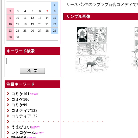
リーネ×芳佳のラブラブ百合コメディで
1
2
3
4
5
6
7
8
サンプル画像
9
10
11
12
13
14
15
16
17
18
19
20
21
22
23
24
25
26
27
28
29
30
31
キーワード検索
注目キーワード
コミケ101
NEW!!
コミケ100
コミケ99
コミティア138
コミティア137
・・・・・・・・・・・・・・・・・・・
うまぴょい
NEW!!
レトロゲーム
NEW!!