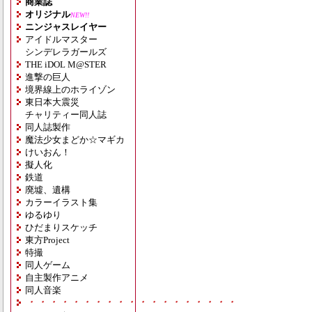
商業誌
オリジナル
NEW!!
ニンジャスレイヤー
アイドルマスター
シンデレラガールズ
THE iDOL M@STER
進撃の巨人
境界線上のホライゾン
東日本大震災
チャリティー同人誌
同人誌製作
魔法少女まどか☆マギカ
けいおん！
擬人化
鉄道
廃墟、遺構
カラーイラスト集
ゆるゆり
ひだまりスケッチ
東方Project
特撮
同人ゲーム
自主製作アニメ
同人音楽
・・・・・・・・・・・・・・・・・・・