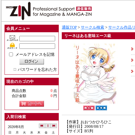
通販TOP
>
サークル検索
>
サークル作品
会員メニュー
リーネはある意味エース級
メールアドレスを記憶
パスワードを忘れた方
現在のカゴの中
商品点数
0
点
合計金額
0
円
入荷日検索
【作家】おおつかひろひこ
【発行日】2008/08/17
2026年8月
【サイズ】B5判
日
月
火
水
木
金
土