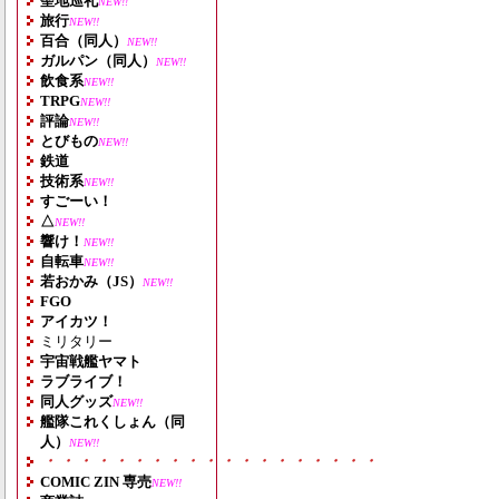
聖地巡礼
NEW!!
旅行
NEW!!
百合（同人）
NEW!!
ガルパン（同人）
NEW!!
飲食系
NEW!!
TRPG
NEW!!
評論
NEW!!
とびもの
NEW!!
鉄道
技術系
NEW!!
すごーい！
△
NEW!!
響け！
NEW!!
自転車
NEW!!
若おかみ（JS）
NEW!!
FGO
アイカツ！
ミリタリー
宇宙戦艦ヤマト
ラブライブ！
同人グッズ
NEW!!
艦隊これくしょん（同
人）
NEW!!
・・・・・・・・・・・・・・・・・・・
COMIC ZIN 専売
NEW!!