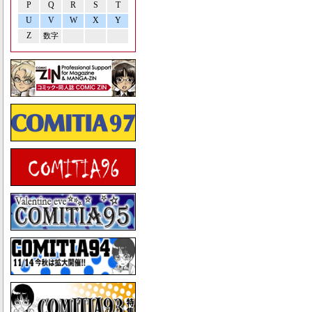
P
Q
R
S
T
U
V
W
X
Y
Z
数字