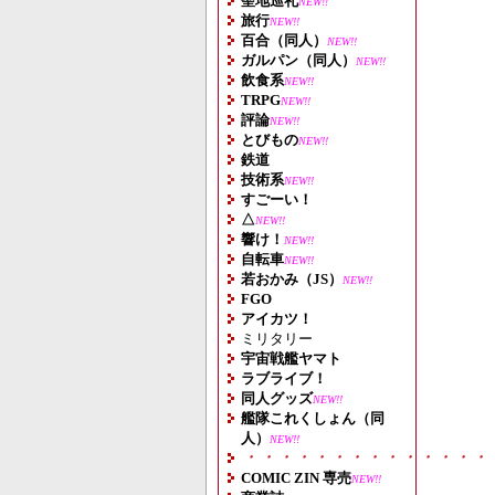
聖地巡礼
NEW!!
旅行
NEW!!
百合（同人）
NEW!!
ガルパン（同人）
NEW!!
飲食系
NEW!!
TRPG
NEW!!
評論
NEW!!
とびもの
NEW!!
鉄道
技術系
NEW!!
すごーい！
△
NEW!!
響け！
NEW!!
自転車
NEW!!
若おかみ（JS）
NEW!!
FGO
アイカツ！
ミリタリー
宇宙戦艦ヤマト
ラブライブ！
同人グッズ
NEW!!
艦隊これくしょん（同
人）
NEW!!
・・・・・・・・・・・・・・
COMIC ZIN 専売
NEW!!