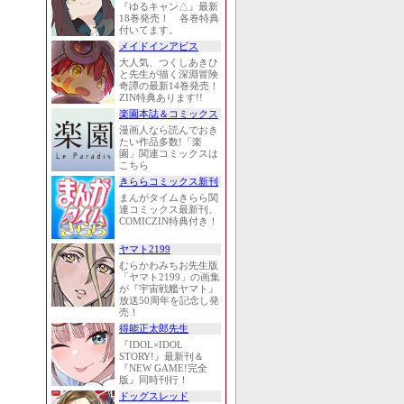
『ゆるキャン△』最新
18巻発売！ 各巻特典
付いてます。
メイドインアビス
大人気、つくしあきひ
と先生が描く深淵冒険
奇譚の最新14巻発売！
ZIN特典あります!!
楽園本誌＆コミックス
漫画人なら読んでおき
たい作品多数!「楽
園」関連コミックスは
こちら
きららコミックス新刊
まんがタイムきらら関
連コミックス最新刊、
COMICZIN特典付き！
ヤマト2199
むらかわみちお先生版
「ヤマト2199」の画集
が『宇宙戦艦ヤマト』
放送50周年を記念し発
売！
得能正太郎先生
『IDOL×IDOL
STORY!』最新刊＆
『NEW GAME!完全
版』同時刊行！
ドッグスレッド