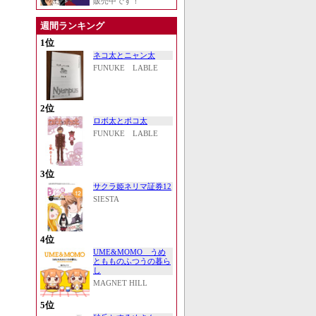
販売中です！
週間ランキング
1位
ネコ太とニャン太
FUNUKE LABLE
2位
ロボ太とポコ太
FUNUKE LABLE
3位
サクラ姫ネリマ証券12
SIESTA
4位
UME&MOMO うめ
ともものふつうの暮ら
し
MAGNET HILL
5位