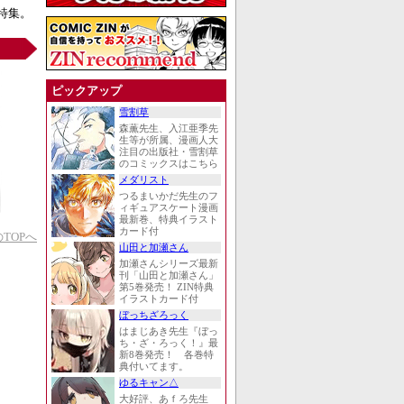
特集。
ピックアップ
雪割草
森薫先生、入江亜季先
生等が所属、漫画人大
注目の出版社・雪割草
のコミックスはこちら
メダリスト
つるまいかだ先生のフ
ィギュアスケート漫画
最新巻、特典イラスト
カード付
TOPへ
山田と加瀬さん
加瀬さんシリーズ最新
刊「山田と加瀬さん」
第5巻発売！ ZIN特典
イラストカード付
ぼっちざろっく
はまじあき先生『ぼっ
ち・ざ・ろっく！』最
新8巻発売！ 各巻特
典付いてます。
ゆるキャン△
大好評、あｆろ先生