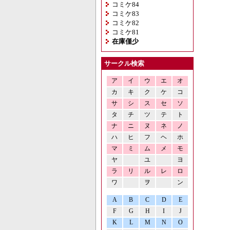
コミケ84
コミケ83
コミケ82
コミケ81
在庫僅少
サークル検索
ア
イ
ウ
エ
オ
カ
キ
ク
ケ
コ
サ
シ
ス
セ
ソ
タ
チ
ツ
テ
ト
ナ
ニ
ヌ
ネ
ノ
ハ
ヒ
フ
ヘ
ホ
マ
ミ
ム
メ
モ
ヤ
ユ
ヨ
ラ
リ
ル
レ
ロ
ワ
ヲ
ン
A
B
C
D
E
F
G
H
I
J
K
L
M
N
O