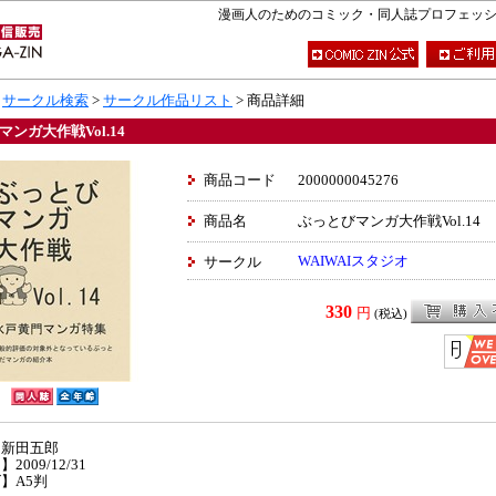
漫画人のためのコミック・同人誌プロフェッショナ
>
サークル検索
>
サークル作品リスト
> 商品詳細
ンガ大作戦Vol.14
商品コード
2000000045276
商品名
ぶっとびマンガ大作戦Vol.14
WAIWAIスタジオ
サークル
330
円
(税込)
】新田五郎
2009/12/31
】A5判