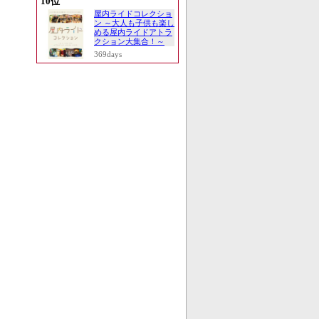
10位
屋内ライドコレクショ
ン ～大人も子供も楽し
める屋内ライドアトラ
クション大集合！～
369days