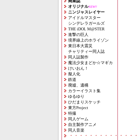
商業誌
オリジナル
NEW!!
ニンジャスレイヤー
アイドルマスター
シンデレラガールズ
THE iDOL M@STER
進撃の巨人
境界線上のホライゾン
東日本大震災
チャリティー同人誌
同人誌製作
魔法少女まどか☆マギカ
けいおん！
擬人化
鉄道
廃墟、遺構
カラーイラスト集
ゆるゆり
ひだまりスケッチ
東方Project
特撮
同人ゲーム
自主製作アニメ
同人音楽
・・・・・・・・・・・・・・