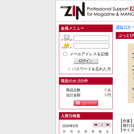
通販TOP
会員メニュー
ぶっとびマ
メールアドレスを記憶
パスワードを忘れた方
現在のカゴの中
商品点数
0
点
合計金額
0
円
入荷日検索
【作家
【発行日】
2026年8月
【サイズ
日
月
火
水
木
金
土