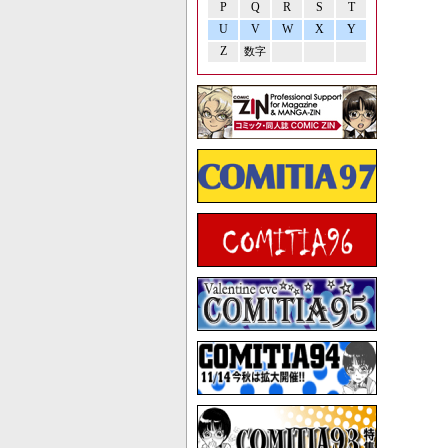
P
Q
R
S
T
U
V
W
X
Y
Z
数字