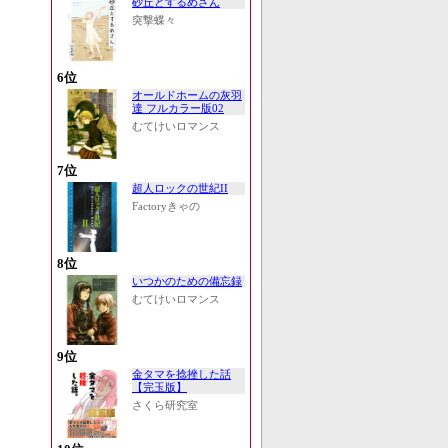
砂丘とするめさん
突撃蝶々
6位
オールドホームの灰羽
達 フルカラー版02
むてけいロマンス
7位
超人ロックの世紀II
Factoryきゃの
8位
いつかのための備忘録
むてけいロマンス
9位
金タマを捻挫した話
【完玉版】
さくら研究室