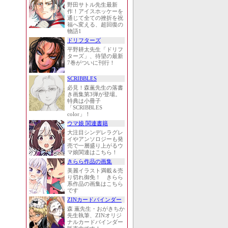
野田サトル先生最新
作！アイスホッケーを
通じて全ての挫折を祝
福へ変える、超回復の
物語1
ドリフターズ
平野耕太先生「ドリフ
ターズ」、待望の最新
7巻がついに刊行！
SCRIBBLES
必見！森薫先生の落書
き画集第3弾が登場。
特典は小冊子
「SCRIBBLES
color」！
ウマ娘 関連書籍
大注目シンデレラグレ
イやアンソロジーも発
売で一層盛り上がるウ
マ娘関連はこちら！
きらら作品の画集
美麗イラスト満載＆売
り切れ御免！ きらら
系作品の画集はこちら
です
ZINカードバインダー
森 薫先生・おがきちか
先生執筆、ZINオリジ
ナルカードバインダー