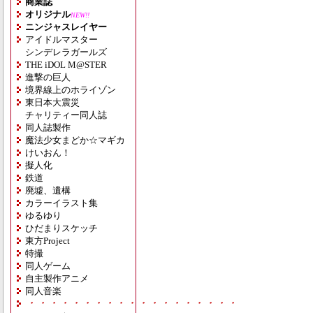
商業誌
オリジナル
NEW!!
ニンジャスレイヤー
アイドルマスター
シンデレラガールズ
THE iDOL M@STER
進撃の巨人
境界線上のホライゾン
東日本大震災
チャリティー同人誌
同人誌製作
魔法少女まどか☆マギカ
けいおん！
擬人化
鉄道
廃墟、遺構
カラーイラスト集
ゆるゆり
ひだまりスケッチ
東方Project
特撮
同人ゲーム
自主製作アニメ
同人音楽
・・・・・・・・・・・・・・・・・・・