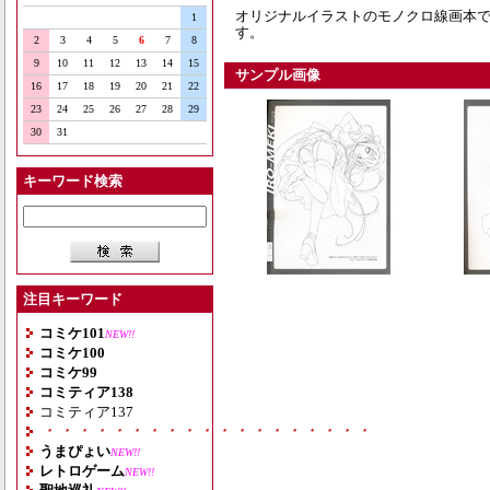
オリジナルイラストのモノクロ線画本で
1
す。
2
3
4
5
6
7
8
9
10
11
12
13
14
15
サンプル画像
16
17
18
19
20
21
22
23
24
25
26
27
28
29
30
31
キーワード検索
注目キーワード
コミケ101
NEW!!
コミケ100
コミケ99
コミティア138
コミティア137
・・・・・・・・・・・・・・・・・・・
うまぴょい
NEW!!
レトロゲーム
NEW!!