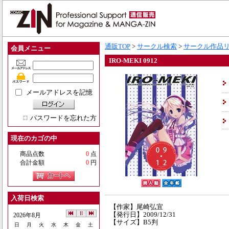
通販TOP
>
サークル検索
>
サークル作品
会員メニュー
IRO-MEKI 0912
メールアドレスを記憶
パスワードを忘れた方
現在のカゴの中
商品点数
0
点
合計金額
0
円
入荷日検索
【作家】尾崎弘宜
【発行日】2009/12/31
2026年8月
【サイズ】B5判
日
月
火
水
木
金
土