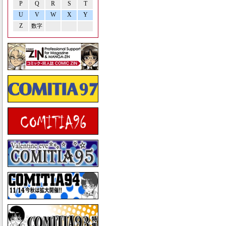
P
Q
R
S
T
U
V
W
X
Y
Z
数字