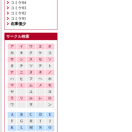
コミケ84
コミケ83
コミケ82
コミケ81
在庫僅少
サークル検索
ア
イ
ウ
エ
オ
カ
キ
ク
ケ
コ
サ
シ
ス
セ
ソ
タ
チ
ツ
テ
ト
ナ
ニ
ヌ
ネ
ノ
ハ
ヒ
フ
ヘ
ホ
マ
ミ
ム
メ
モ
ヤ
ユ
ヨ
ラ
リ
ル
レ
ロ
ワ
ヲ
ン
A
B
C
D
E
F
G
H
I
J
K
L
M
N
O