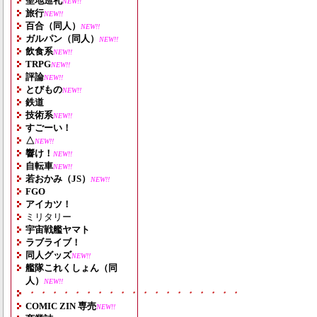
聖地巡礼
NEW!!
旅行
NEW!!
百合（同人）
NEW!!
ガルパン（同人）
NEW!!
飲食系
NEW!!
TRPG
NEW!!
評論
NEW!!
とびもの
NEW!!
鉄道
技術系
NEW!!
すごーい！
△
NEW!!
響け！
NEW!!
自転車
NEW!!
若おかみ（JS）
NEW!!
FGO
アイカツ！
ミリタリー
宇宙戦艦ヤマト
ラブライブ！
同人グッズ
NEW!!
艦隊これくしょん（同
人）
NEW!!
・・・・・・・・・・・・・・・・・・・
COMIC ZIN 専売
NEW!!