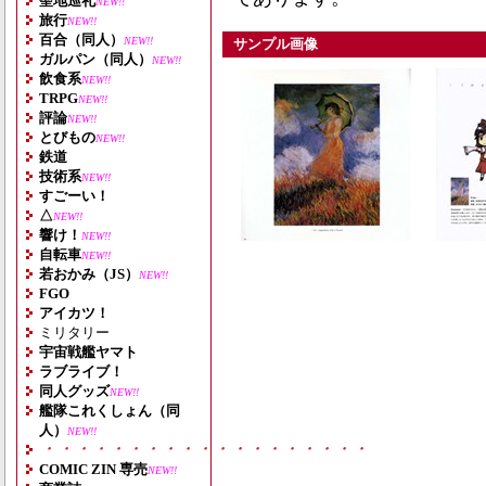
聖地巡礼
NEW!!
旅行
NEW!!
百合（同人）
NEW!!
サンプル画像
ガルパン（同人）
NEW!!
飲食系
NEW!!
TRPG
NEW!!
評論
NEW!!
とびもの
NEW!!
鉄道
技術系
NEW!!
すごーい！
△
NEW!!
響け！
NEW!!
自転車
NEW!!
若おかみ（JS）
NEW!!
FGO
アイカツ！
ミリタリー
宇宙戦艦ヤマト
ラブライブ！
同人グッズ
NEW!!
艦隊これくしょん（同
人）
NEW!!
・・・・・・・・・・・・・・・・・・・
COMIC ZIN 専売
NEW!!