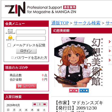
通販TOP
>
サークル検索
>
サ
会員メニュー
幻想美術館
メールアドレスを記憶
パスワードを忘れた方
現在のカゴの中
商品点数
0
点
合計金額
0
円
入荷日検索
【作家】マドカンスズキ
2026年8月
【発行日】2009/12/30
日
月
火
水
木
金
土