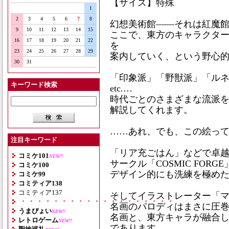
【サイズ】特殊
1
2
3
4
5
6
7
8
幻想美術館――それは紅魔
9
10
11
12
13
14
15
ここで、東方のキャラクタ
16
17
18
19
20
21
22
を
23
24
25
26
27
28
29
案内していく、という野心
30
31
「印象派」「野獣派」「ル
キーワード検索
etc.…
時代ごとのさまざまな流派
解説してくれます。
……あれ、でも、この絵って
注目キーワード
「リア充ごはん」などで卓
コミケ101
NEW!!
サークル「COSMIC FORG
コミケ100
デザイン的にも洗練を極め
コミケ99
コミティア138
コミティア137
そしてイラストレーター「
・・・・・・・・・・・・・・・・・・・
名画のパロディはまさに圧
うまぴょい
NEW!!
名画と、東方キャラが融合
レトロゲーム
NEW!!
であります。