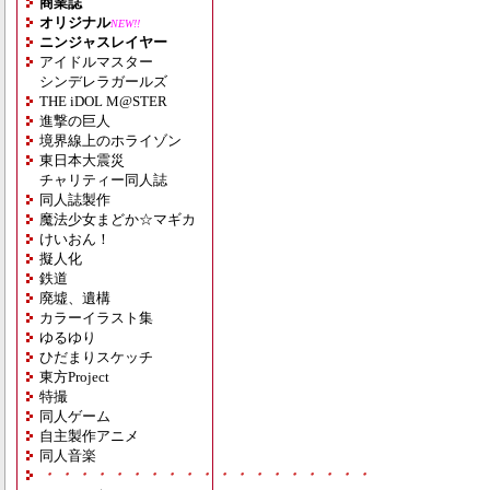
商業誌
オリジナル
NEW!!
ニンジャスレイヤー
アイドルマスター
シンデレラガールズ
THE iDOL M@STER
進撃の巨人
境界線上のホライゾン
東日本大震災
チャリティー同人誌
同人誌製作
魔法少女まどか☆マギカ
けいおん！
擬人化
鉄道
廃墟、遺構
カラーイラスト集
ゆるゆり
ひだまりスケッチ
東方Project
特撮
同人ゲーム
自主製作アニメ
同人音楽
・・・・・・・・・・・・・・・・・・・