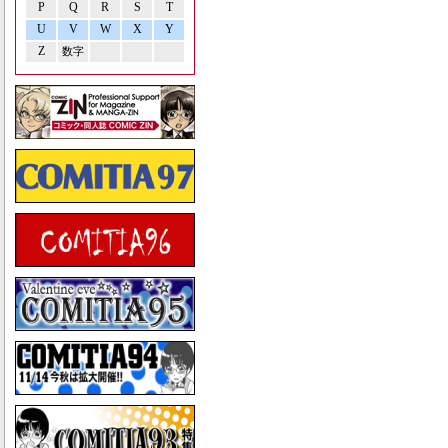
P
Q
R
S
T
U
V
W
X
Y
Z
数字