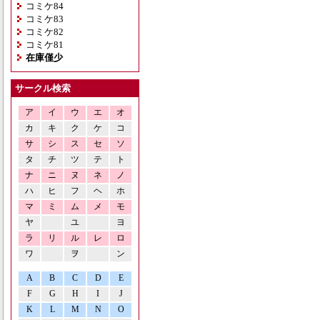
コミケ84
コミケ83
コミケ82
コミケ81
在庫僅少
サークル検索
ア
イ
ウ
エ
オ
カ
キ
ク
ケ
コ
サ
シ
ス
セ
ソ
タ
チ
ツ
テ
ト
ナ
ニ
ヌ
ネ
ノ
ハ
ヒ
フ
ヘ
ホ
マ
ミ
ム
メ
モ
ヤ
ユ
ヨ
ラ
リ
ル
レ
ロ
ワ
ヲ
ン
A
B
C
D
E
F
G
H
I
J
K
L
M
N
O