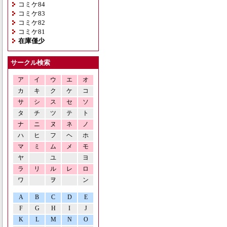
コミケ84
コミケ83
コミケ82
コミケ81
在庫僅少
サークル検索
ア
イ
ウ
エ
オ
カ
キ
ク
ケ
コ
サ
シ
ス
セ
ソ
タ
チ
ツ
テ
ト
ナ
ニ
ヌ
ネ
ノ
ハ
ヒ
フ
ヘ
ホ
マ
ミ
ム
メ
モ
ヤ
ユ
ヨ
ラ
リ
ル
レ
ロ
ワ
ヲ
ン
A
B
C
D
E
F
G
H
I
J
K
L
M
N
O