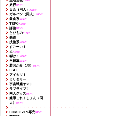
聖地巡礼
NEW!!
旅行
NEW!!
百合（同人）
NEW!!
ガルパン（同人）
NEW!!
飲食系
NEW!!
TRPG
NEW!!
評論
NEW!!
とびもの
NEW!!
鉄道
技術系
NEW!!
すごーい！
△
NEW!!
響け！
NEW!!
自転車
NEW!!
若おかみ（JS）
NEW!!
FGO
アイカツ！
ミリタリー
宇宙戦艦ヤマト
ラブライブ！
同人グッズ
NEW!!
艦隊これくしょん（同
人）
NEW!!
・・・・・・・・・・・・・・・・・・・
COMIC ZIN 専売
NEW!!