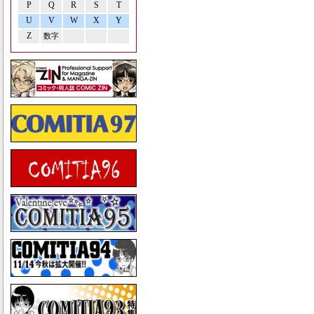
P
Q
R
S
T
U
V
W
X
Y
Z
数字