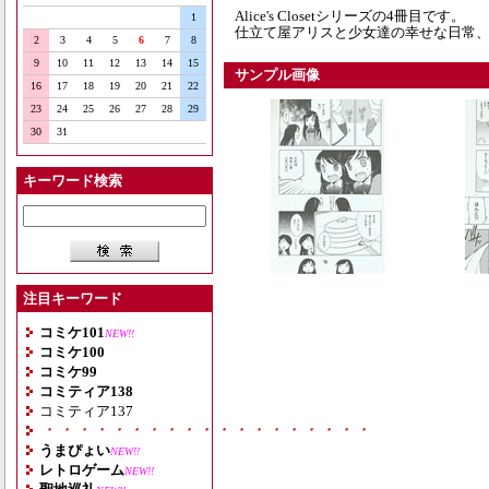
Alice's Closetシリーズの4冊目です。
1
仕立て屋アリスと少女達の幸せな日常
2
3
4
5
6
7
8
9
10
11
12
13
14
15
サンプル画像
16
17
18
19
20
21
22
23
24
25
26
27
28
29
30
31
キーワード検索
注目キーワード
コミケ101
NEW!!
コミケ100
コミケ99
コミティア138
コミティア137
・・・・・・・・・・・・・・・・・・・
うまぴょい
NEW!!
レトロゲーム
NEW!!