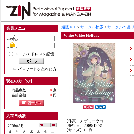
通販TOP
>
サークル検索
>
サークル作品
会員メニュー
White White Holiday
メールアドレスを記憶
パスワードを忘れた方
現在のカゴの中
商品点数
0
点
合計金額
0
円
入荷日検索
【作家】アザミユウコ
【発行日】2009/12/31
2026年8月
【サイズ】B5判
日
月
火
水
木
金
土