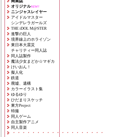
商業誌
オリジナル
NEW!!
ニンジャスレイヤー
アイドルマスター
シンデレラガールズ
THE iDOL M@STER
進撃の巨人
境界線上のホライゾン
東日本大震災
チャリティー同人誌
同人誌製作
魔法少女まどか☆マギカ
けいおん！
擬人化
鉄道
廃墟、遺構
カラーイラスト集
ゆるゆり
ひだまりスケッチ
東方Project
特撮
同人ゲーム
自主製作アニメ
同人音楽
・・・・・・・・・・・・・・・・・・・