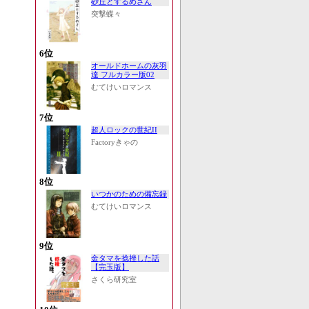
砂丘とするめさん
突撃蝶々
6位
オールドホームの灰羽
達 フルカラー版02
むてけいロマンス
7位
超人ロックの世紀II
Factoryきゃの
8位
いつかのための備忘録
むてけいロマンス
9位
金タマを捻挫した話
【完玉版】
さくら研究室