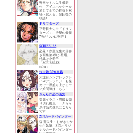
野田サトル先生最新
作！アイスホッケーを
通じて全ての挫折を祝
福へ変える、超回復の
物語1
ドリフターズ
平野耕太先生「ドリフ
ターズ」、待望の最新
7巻がついに刊行！
SCRIBBLES
必見！森薫先生の落書
き画集第3弾が登場。
特典は小冊子
「SCRIBBLES
color」！
ウマ娘 関連書籍
大注目シンデレラグレ
イやアンソロジーも発
売で一層盛り上がるウ
マ娘関連はこちら！
きらら作品の画集
美麗イラスト満載＆売
り切れ御免！ きらら
系作品の画集はこちら
です
ZINカードバインダー
森 薫先生・おがきちか
先生執筆、ZINオリジ
ナルカードバインダー