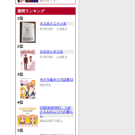
販売中です！
週間ランキング
1位
ネコ太とニャン太
FUNUKE LABLE
2位
ロボ太とポコ太
FUNUKE LABLE
3位
サクラ姫ネリマ証券12
SIESTA
4位
UME&MOMO うめ
ともものふつうの暮ら
し
MAGNET HILL
5位