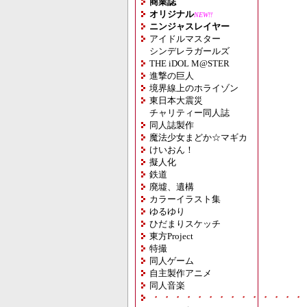
商業誌
オリジナル
NEW!!
ニンジャスレイヤー
アイドルマスター
シンデレラガールズ
THE iDOL M@STER
進撃の巨人
境界線上のホライゾン
東日本大震災
チャリティー同人誌
同人誌製作
魔法少女まどか☆マギカ
けいおん！
擬人化
鉄道
廃墟、遺構
カラーイラスト集
ゆるゆり
ひだまりスケッチ
東方Project
特撮
同人ゲーム
自主製作アニメ
同人音楽
・・・・・・・・・・・・・・