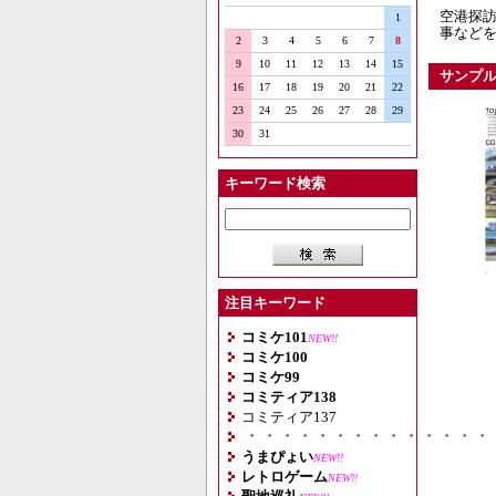
空港探訪
1
事など
2
3
4
5
6
7
8
9
10
11
12
13
14
15
サンプ
16
17
18
19
20
21
22
23
24
25
26
27
28
29
30
31
キーワード検索
注目キーワード
コミケ101
NEW!!
コミケ100
コミケ99
コミティア138
コミティア137
・・・・・・・・・・・・・・
うまぴょい
NEW!!
レトロゲーム
NEW!!