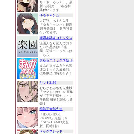
ち・ざ・ろっく！』最
新8巻発売！ 各巻特
典付いてます。
ゆるキャン△
大好評、あｆろ先生
『ゆるキャン△』最新
18巻発売！ 各巻特典
付いてます。
楽園本誌＆コミックス
漫画人なら読んでおき
たい作品多数!「楽
園」関連コミックスは
こちら
きららコミックス新刊
まんがタイムきらら関
連コミックス最新刊、
COMICZIN特典付き！
ヤマト2199
むらかわみちお先生版
「ヤマト2199」の画集
が『宇宙戦艦ヤマト』
放送50周年を記念し発
売！
得能正太郎先生
『IDOL×IDOL
STORY!』最新刊＆
『NEW GAME!完全
版』同時刊行！
ドッグスレッド