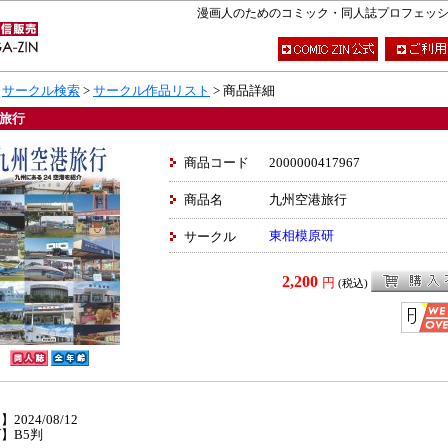
漫画人のためのコミック・同人誌プロフェッショナ
>
サークル検索
>
サークル作品リスト
> 商品詳細
旅行
商品コード
2000000417967
商品名
九州空港旅行
東相模原研
サークル
2,200
円
(税込)
】
2024/08/12
】B5判