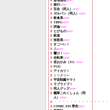
聖地巡礼
NEW!!
旅行
NEW!!
百合（同人）
NEW!!
ガルパン（同人）
NEW!!
飲食系
NEW!!
TRPG
NEW!!
評論
NEW!!
とびもの
NEW!!
鉄道
技術系
NEW!!
すごーい！
△
NEW!!
響け！
NEW!!
自転車
NEW!!
若おかみ（JS）
NEW!!
FGO
アイカツ！
ミリタリー
宇宙戦艦ヤマト
ラブライブ！
同人グッズ
NEW!!
艦隊これくしょん（同
人）
NEW!!
・・・・・・・・・・・・・・
COMIC ZIN 専売
NEW!!