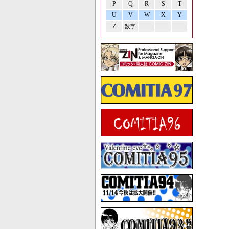
P
Q
R
S
T
U
V
W
X
Y
Z
数字