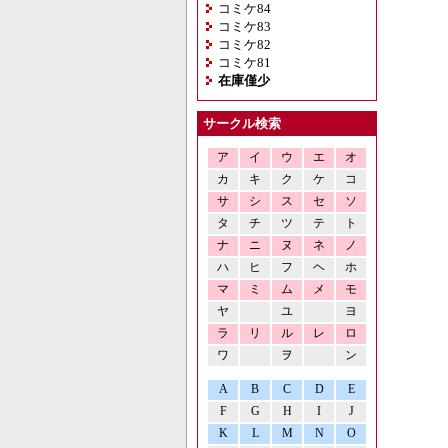
コミケ84
コミケ83
コミケ82
コミケ81
在庫僅少
サークル検索
ア
イ
ウ
エ
オ
カ
キ
ク
ケ
コ
サ
シ
ス
セ
ソ
タ
チ
ツ
テ
ト
ナ
ニ
ヌ
ネ
ノ
ハ
ヒ
フ
ヘ
ホ
マ
ミ
ム
メ
モ
ヤ
ユ
ヨ
ラ
リ
ル
レ
ロ
ワ
ヲ
ン
A
B
C
D
E
F
G
H
I
J
K
L
M
N
O