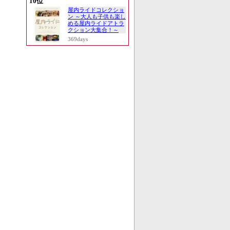
10位
屋内ライドコレクショ
ン ～大人も子供も楽し
める屋内ライドアトラ
クション大集合！～
369days