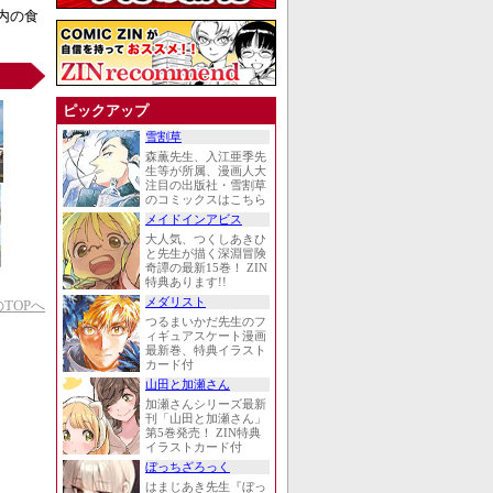
内の食
ピックアップ
雪割草
森薫先生、入江亜季先
生等が所属、漫画人大
注目の出版社・雪割草
のコミックスはこちら
メイドインアビス
大人気、つくしあきひ
と先生が描く深淵冒険
奇譚の最新15巻！ ZIN
特典あります!!
メダリスト
TOPへ
つるまいかだ先生のフ
ィギュアスケート漫画
最新巻、特典イラスト
カード付
山田と加瀬さん
加瀬さんシリーズ最新
刊「山田と加瀬さん」
第5巻発売！ ZIN特典
イラストカード付
ぼっちざろっく
はまじあき先生『ぼっ