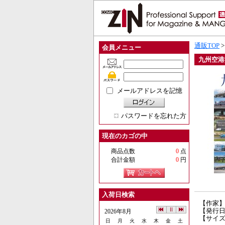
通販TOP
会員メニュー
九州空港
メールアドレスを記憶
パスワードを忘れた方
現在のカゴの中
商品点数
0
点
合計金額
0
円
入荷日検索
【作家
【発行日】
2026年8月
【サイズ
日
月
火
水
木
金
土