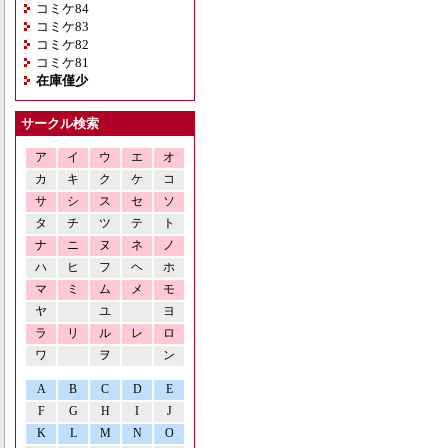
コミケ84
コミケ83
コミケ82
コミケ81
在庫僅少
サークル検索
ア
イ
ウ
エ
オ
カ
キ
ク
ケ
コ
サ
シ
ス
セ
ソ
タ
チ
ツ
テ
ト
ナ
ニ
ヌ
ネ
ノ
ハ
ヒ
フ
ヘ
ホ
マ
ミ
ム
メ
モ
ヤ
ユ
ヨ
ラ
リ
ル
レ
ロ
ワ
ヲ
ン
A
B
C
D
E
F
G
H
I
J
K
L
M
N
O