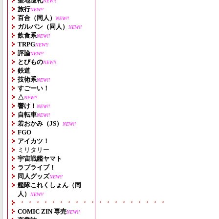
聖地巡礼
NEW!!
旅行
NEW!!
百合（同人）
NEW!!
ガルパン（同人）
NEW!!
飲食系
NEW!!
TRPG
NEW!!
評論
NEW!!
とびもの
NEW!!
鉄道
技術系
NEW!!
すごーい！
△
NEW!!
響け！
NEW!!
自転車
NEW!!
若おかみ（JS）
NEW!!
FGO
アイカツ！
ミリタリー
宇宙戦艦ヤマト
ラブライブ！
同人グッズ
NEW!!
艦隊これくしょん（同
人）
NEW!!
・・・・・・・・・・・・・・・・・・・
COMIC ZIN 専売
NEW!!