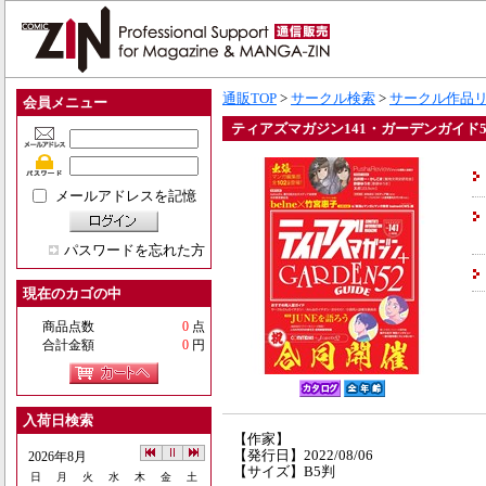
通販TOP
>
サークル検索
>
サークル作品
会員メニュー
ティアズマガジン141・ガーデンガイド5
メールアドレスを記憶
パスワードを忘れた方
現在のカゴの中
商品点数
0
点
合計金額
0
円
入荷日検索
【作家】
【発行日】2022/08/06
2026年8月
【サイズ】B5判
日
月
火
水
木
金
土