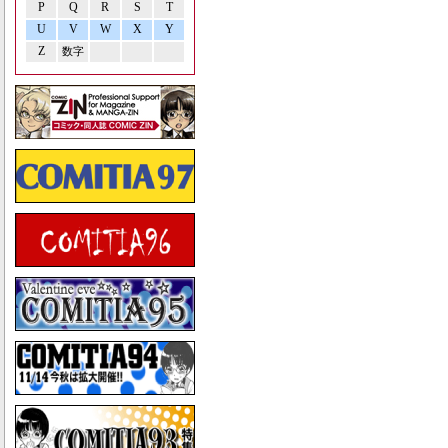
P
Q
R
S
T
U
V
W
X
Y
Z
数字