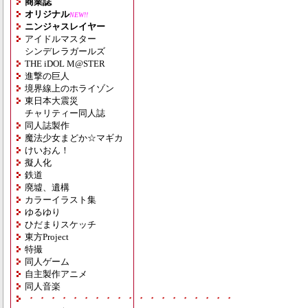
商業誌
オリジナル
NEW!!
ニンジャスレイヤー
アイドルマスター
シンデレラガールズ
THE iDOL M@STER
進撃の巨人
境界線上のホライゾン
東日本大震災
チャリティー同人誌
同人誌製作
魔法少女まどか☆マギカ
けいおん！
擬人化
鉄道
廃墟、遺構
カラーイラスト集
ゆるゆり
ひだまりスケッチ
東方Project
特撮
同人ゲーム
自主製作アニメ
同人音楽
・・・・・・・・・・・・・・・・・・・