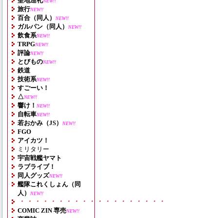
聖地巡礼
NEW!!
旅行
NEW!!
百合（同人）
NEW!!
ガルパン（同人）
NEW!!
飲食系
NEW!!
TRPG
NEW!!
評論
NEW!!
とびもの
NEW!!
鉄道
技術系
NEW!!
すごーい！
△
NEW!!
響け！
NEW!!
自転車
NEW!!
若おかみ（JS）
NEW!!
FGO
アイカツ！
ミリタリー
宇宙戦艦ヤマト
ラブライブ！
同人グッズ
NEW!!
艦隊これくしょん（同
人）
NEW!!
・・・・・・・・・・・・・・・・・・・
COMIC ZIN 専売
NEW!!