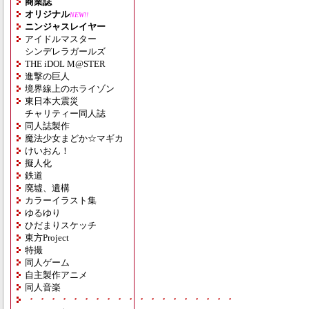
商業誌
オリジナル
NEW!!
ニンジャスレイヤー
アイドルマスター
シンデレラガールズ
THE iDOL M@STER
進撃の巨人
境界線上のホライゾン
東日本大震災
チャリティー同人誌
同人誌製作
魔法少女まどか☆マギカ
けいおん！
擬人化
鉄道
廃墟、遺構
カラーイラスト集
ゆるゆり
ひだまりスケッチ
東方Project
特撮
同人ゲーム
自主製作アニメ
同人音楽
・・・・・・・・・・・・・・・・・・・