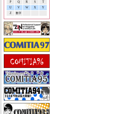
P
Q
R
S
T
U
V
W
X
Y
Z
数字