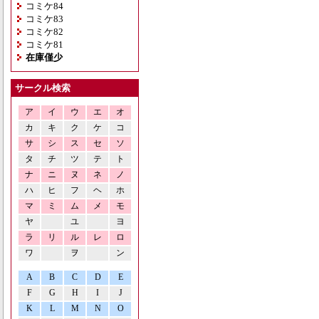
コミケ84
コミケ83
コミケ82
コミケ81
在庫僅少
サークル検索
ア
イ
ウ
エ
オ
カ
キ
ク
ケ
コ
サ
シ
ス
セ
ソ
タ
チ
ツ
テ
ト
ナ
ニ
ヌ
ネ
ノ
ハ
ヒ
フ
ヘ
ホ
マ
ミ
ム
メ
モ
ヤ
ユ
ヨ
ラ
リ
ル
レ
ロ
ワ
ヲ
ン
A
B
C
D
E
F
G
H
I
J
K
L
M
N
O