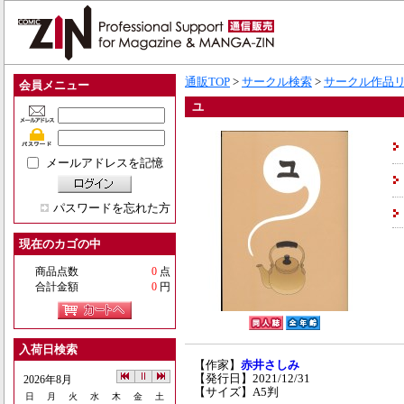
通販TOP
>
サークル検索
>
サークル作品
会員メニュー
ユ
メールアドレスを記憶
パスワードを忘れた方
現在のカゴの中
商品点数
0
点
合計金額
0
円
入荷日検索
【作家】
赤井さしみ
【発行日】2021/12/31
2026年8月
【サイズ】A5判
日
月
火
水
木
金
土