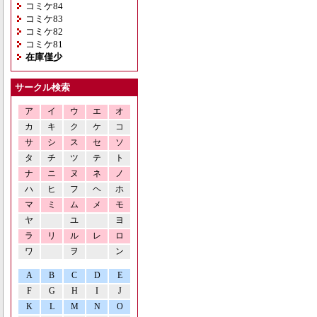
コミケ84
コミケ83
コミケ82
コミケ81
在庫僅少
サークル検索
ア
イ
ウ
エ
オ
カ
キ
ク
ケ
コ
サ
シ
ス
セ
ソ
タ
チ
ツ
テ
ト
ナ
ニ
ヌ
ネ
ノ
ハ
ヒ
フ
ヘ
ホ
マ
ミ
ム
メ
モ
ヤ
ユ
ヨ
ラ
リ
ル
レ
ロ
ワ
ヲ
ン
A
B
C
D
E
F
G
H
I
J
K
L
M
N
O