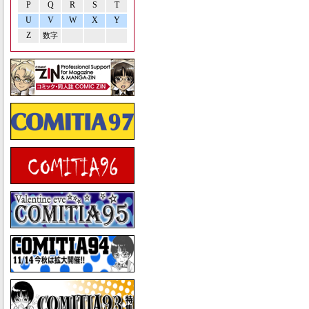
P
Q
R
S
T
U
V
W
X
Y
Z
数字