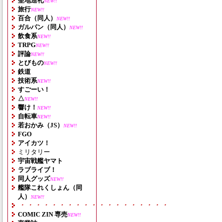
聖地巡礼
NEW!!
旅行
NEW!!
百合（同人）
NEW!!
ガルパン（同人）
NEW!!
飲食系
NEW!!
TRPG
NEW!!
評論
NEW!!
とびもの
NEW!!
鉄道
技術系
NEW!!
すごーい！
△
NEW!!
響け！
NEW!!
自転車
NEW!!
若おかみ（JS）
NEW!!
FGO
アイカツ！
ミリタリー
宇宙戦艦ヤマト
ラブライブ！
同人グッズ
NEW!!
艦隊これくしょん（同
人）
NEW!!
・・・・・・・・・・・・・・・・・・・
COMIC ZIN 専売
NEW!!