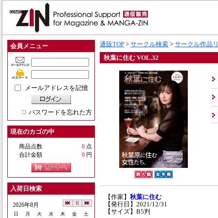
通販TOP
>
サークル検索
>
サークル作品
会員メニュー
秋葉に住む VOL.32
メールアドレスを記憶
パスワードを忘れた方
現在のカゴの中
商品点数
0
点
合計金額
0
円
入荷日検索
【作家】
秋葉に住む
【発行日】2021/12/31
2026年8月
【サイズ】B5判
日
月
火
水
木
金
土