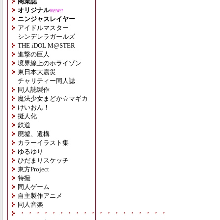
商業誌
オリジナル
NEW!!
ニンジャスレイヤー
アイドルマスター
シンデレラガールズ
THE iDOL M@STER
進撃の巨人
境界線上のホライゾン
東日本大震災
チャリティー同人誌
同人誌製作
魔法少女まどか☆マギカ
けいおん！
擬人化
鉄道
廃墟、遺構
カラーイラスト集
ゆるゆり
ひだまりスケッチ
東方Project
特撮
同人ゲーム
自主製作アニメ
同人音楽
・・・・・・・・・・・・・・・・・・・