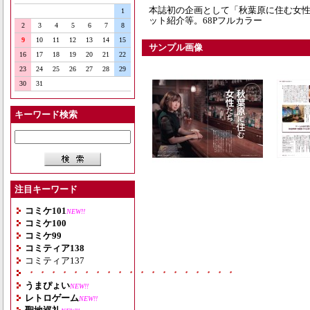
本誌初の企画として「秋葉原に住む女
1
ット紹介等。68Pフルカラー
2
3
4
5
6
7
8
9
10
11
12
13
14
15
サンプル画像
16
17
18
19
20
21
22
23
24
25
26
27
28
29
30
31
キーワード検索
注目キーワード
コミケ101
NEW!!
コミケ100
コミケ99
コミティア138
コミティア137
・・・・・・・・・・・・・・・・・・・
うまぴょい
NEW!!
レトロゲーム
NEW!!