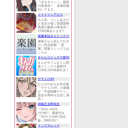
『ゆるキャン△』最新
18巻発売！ 各巻特典
付いてます。
メイドインアビス
大人気、つくしあきひ
と先生が描く深淵冒険
奇譚の最新14巻発売！
ZIN特典あります!!
楽園本誌＆コミックス
漫画人なら読んでおき
たい作品多数!「楽
園」関連コミックスは
こちら
きららコミックス新刊
まんがタイムきらら関
連コミックス最新刊、
COMICZIN特典付き！
ヤマト2199
むらかわみちお先生版
「ヤマト2199」の画集
が『宇宙戦艦ヤマト』
放送50周年を記念し発
売！
得能正太郎先生
『IDOL×IDOL
STORY!』最新刊＆
『NEW GAME!完全
版』同時刊行！
ドッグスレッド