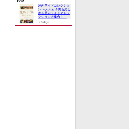
10位
屋内ライドコレクショ
ン ～大人も子供も楽し
める屋内ライドアトラ
クション大集合！～
369days