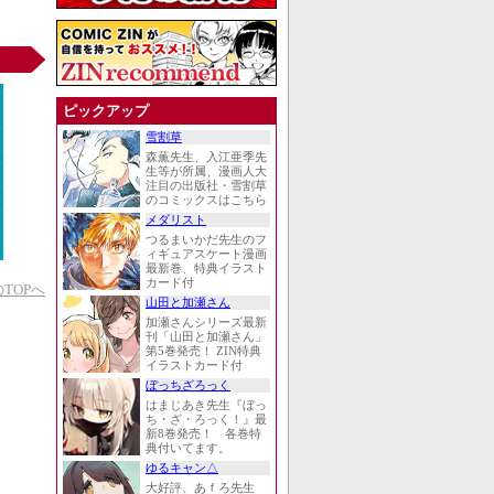
ピックアップ
雪割草
森薫先生、入江亜季先
生等が所属、漫画人大
注目の出版社・雪割草
のコミックスはこちら
メダリスト
つるまいかだ先生のフ
ィギュアスケート漫画
最新巻、特典イラスト
カード付
TOPへ
山田と加瀬さん
加瀬さんシリーズ最新
刊「山田と加瀬さん」
第5巻発売！ ZIN特典
イラストカード付
ぼっちざろっく
はまじあき先生『ぼっ
ち・ざ・ろっく！』最
新8巻発売！ 各巻特
典付いてます。
ゆるキャン△
大好評、あｆろ先生