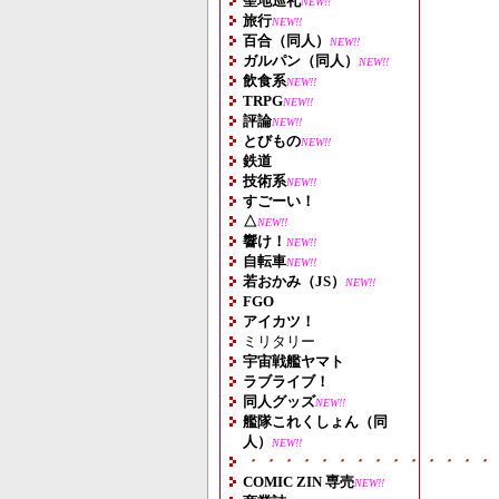
聖地巡礼
NEW!!
旅行
NEW!!
百合（同人）
NEW!!
ガルパン（同人）
NEW!!
飲食系
NEW!!
TRPG
NEW!!
評論
NEW!!
とびもの
NEW!!
鉄道
技術系
NEW!!
すごーい！
△
NEW!!
響け！
NEW!!
自転車
NEW!!
若おかみ（JS）
NEW!!
FGO
アイカツ！
ミリタリー
宇宙戦艦ヤマト
ラブライブ！
同人グッズ
NEW!!
艦隊これくしょん（同
人）
NEW!!
・・・・・・・・・・・・・・
COMIC ZIN 専売
NEW!!