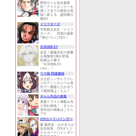
野田サトル先生最新
作！アイスホッケーを
通じて全ての挫折を祝
福へ変える、超回復の
物語1
ドリフターズ
平野耕太先生「ドリフ
ターズ」、待望の最新
7巻がついに刊行！
SCRIBBLES
必見！森薫先生の落書
き画集第3弾が登場。
特典は小冊子
「SCRIBBLES
color」！
ウマ娘 関連書籍
大注目シンデレラグレ
イやアンソロジーも発
売で一層盛り上がるウ
マ娘関連はこちら！
きらら作品の画集
美麗イラスト満載＆売
り切れ御免！ きらら
系作品の画集はこちら
です
ZINカードバインダー
森 薫先生・おがきちか
先生執筆、ZINオリジ
ナルカードバインダー