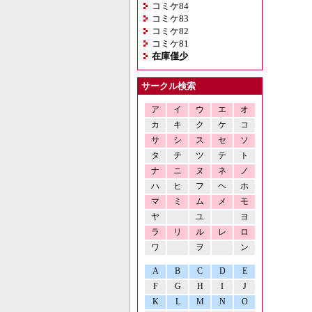
コミケ84
コミケ83
コミケ82
コミケ81
在庫僅少
サークル検索
ア
イ
ウ
エ
オ
カ
キ
ク
ケ
コ
サ
シ
ス
セ
ソ
タ
チ
ツ
テ
ト
ナ
ニ
ヌ
ネ
ノ
ハ
ヒ
フ
ヘ
ホ
マ
ミ
ム
メ
モ
ヤ
ユ
ヨ
ラ
リ
ル
レ
ロ
ワ
ヲ
ン
A
B
C
D
E
F
G
H
I
J
K
L
M
N
O