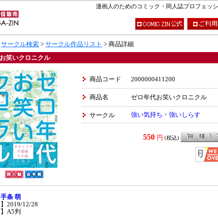
漫画人のためのコミック・同人誌プロフェッショナ
>
サークル検索
>
サークル作品リスト
> 商品詳細
お笑いクロニクル
商品コード
2000000411200
商品名
ゼロ年代お笑いクロニクル
強い気持ち・強いしらす
サークル
550
円
(税込)
】
手条 萌
2019/12/28
】A5判