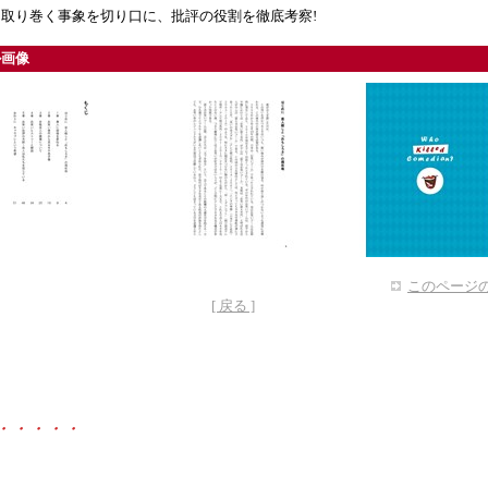
取り巻く事象を切り口に、批評の役割を徹底考察!
ル画像
このページの
[ 戻る ]
・・・・・