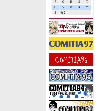
P
Q
R
S
T
U
V
W
X
Y
Z
数字