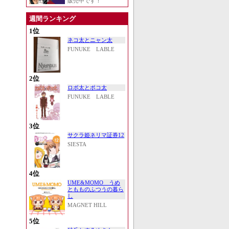
販売中です！
週間ランキング
1位
ネコ太とニャン太
FUNUKE LABLE
2位
ロボ太とポコ太
FUNUKE LABLE
3位
サクラ姫ネリマ証券12
SIESTA
4位
UME&MOMO うめ
ともものふつうの暮ら
し
MAGNET HILL
5位