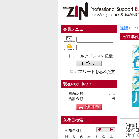
通販TOP
会員メニュー
ゼロ年代
メールアドレスを記憶
パスワードを忘れた方
現在のカゴの中
商品点数
0
点
合計金額
0
円
入荷日検索
【作家
【発行日】
2026年8月
【サイズ
日
月
火
水
木
金
土