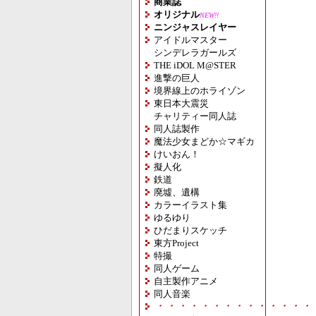
商業誌
オリジナル
NEW!!
ニンジャスレイヤー
アイドルマスター
シンデレラガールズ
THE iDOL M@STER
進撃の巨人
境界線上のホライゾン
東日本大震災
チャリティー同人誌
同人誌製作
魔法少女まどか☆マギカ
けいおん！
擬人化
鉄道
廃墟、遺構
カラーイラスト集
ゆるゆり
ひだまりスケッチ
東方Project
特撮
同人ゲーム
自主製作アニメ
同人音楽
・・・・・・・・・・・・・・