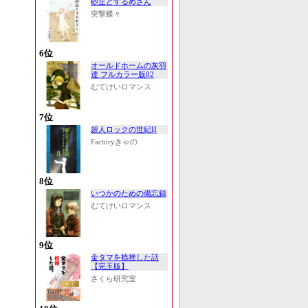
砂丘とするめさん
突撃蝶々
6位
オールドホームの灰羽
達 フルカラー版02
むてけいロマンス
7位
超人ロックの世紀II
Factoryきゃの
8位
いつかのための備忘録
むてけいロマンス
9位
金タマを捻挫した話
【完玉版】
さくら研究室