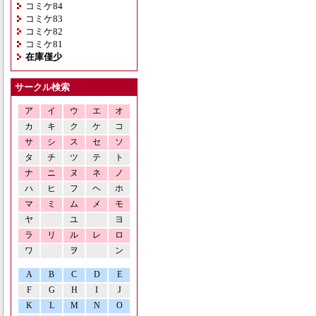
コミケ84
コミケ83
コミケ82
コミケ81
在庫僅少
サークル検索
ア
イ
ウ
エ
オ
カ
キ
ク
ケ
コ
サ
シ
ス
セ
ソ
タ
チ
ツ
テ
ト
ナ
ニ
ヌ
ネ
ノ
ハ
ヒ
フ
ヘ
ホ
マ
ミ
ム
メ
モ
ヤ
ユ
ヨ
ラ
リ
ル
レ
ロ
ワ
ヲ
ン
A
B
C
D
E
F
G
H
I
J
K
L
M
N
O