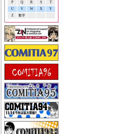
P
Q
R
S
T
U
V
W
X
Y
Z
数字