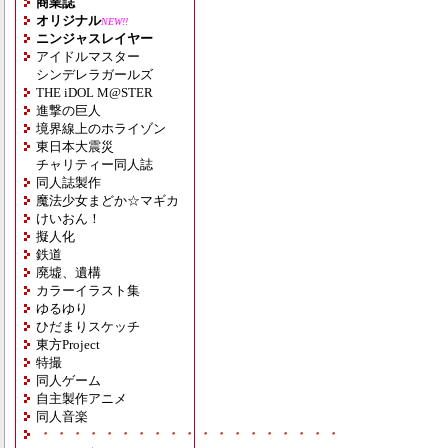
商業誌
オリジナル
NEW!!
ニンジャスレイヤー
アイドルマスター
シンデレラガールズ
THE iDOL M@STER
進撃の巨人
境界線上のホライゾン
東日本大震災
チャリティー同人誌
同人誌製作
魔法少女まどか☆マギカ
けいおん！
擬人化
鉄道
廃墟、遺構
カラーイラスト集
ゆるゆり
ひだまりスケッチ
東方Project
特撮
同人ゲーム
自主製作アニメ
同人音楽
・・・・・・・・・・・・・・・・・・・