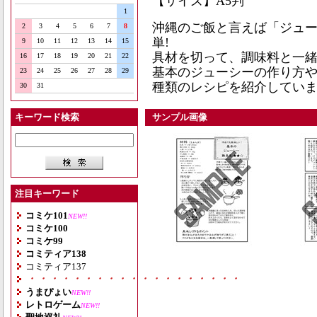
【サイズ】A5判
1
沖縄のご飯と言えば「ジュ
2
3
4
5
6
7
8
単!
9
10
11
12
13
14
15
具材を切って、調味料と一
16
17
18
19
20
21
22
基本のジューシーの作り方や
23
24
25
26
27
28
29
種類のレシピを紹介してい
30
31
キーワード検索
サンプル画像
注目キーワード
コミケ101
NEW!!
コミケ100
コミケ99
コミティア138
コミティア137
・・・・・・・・・・・・・・・・・・・
うまぴょい
NEW!!
レトロゲーム
NEW!!