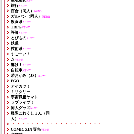
聖地巡礼
NEW!!
旅行
NEW!!
百合（同人）
NEW!!
ガルパン（同人）
NEW!!
飲食系
NEW!!
TRPG
NEW!!
評論
NEW!!
とびもの
NEW!!
鉄道
技術系
NEW!!
すごーい！
△
NEW!!
響け！
NEW!!
自転車
NEW!!
若おかみ（JS）
NEW!!
FGO
アイカツ！
ミリタリー
宇宙戦艦ヤマト
ラブライブ！
同人グッズ
NEW!!
艦隊これくしょん（同
人）
NEW!!
・・・・・・・・・・・・・・・・・・・
COMIC ZIN 専売
NEW!!