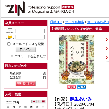
通販TOP
>
サークル検索
>
サークル作品
会員メニュー
沖縄料理のススメ5 ほかほかご飯編
メールアドレスを記憶
パスワードを忘れた方
現在のカゴの中
商品点数
0
点
合計金額
0
円
入荷日検索
【作家】
麻生あいみ
2026年8月
【発行日】2020/05/04
日
月
火
水
木
金
土