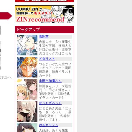
ピックアップ
雪割草
森薫先生、入江亜季先
生等が所属、漫画人大
注目の出版社・雪割草
のコミックスはこちら
メダリスト
つるまいかだ先生のフ
ィギュアスケート漫画
最新巻、特典イラスト
カード付
TOPへ
山田と加瀬さん
加瀬さんシリーズ最新
刊「山田と加瀬さん」
第5巻発売！ ZIN特典
イラストカード付
ぼっちざろっく
はまじあき先生『ぼっ
ち・ざ・ろっく！』最
新8巻発売！ 各巻特
典付いてます。
ゆるキャン△
大好評、あｆろ先生