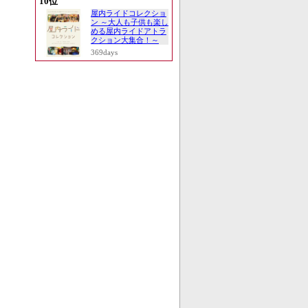
10位
屋内ライドコレクショ
ン ～大人も子供も楽し
める屋内ライドアトラ
クション大集合！～
369days