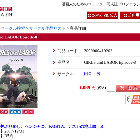
漫画人のためのコミック・同人誌プロフェッショナ
>
サークル検索
>
サークル作品リスト
> 商品詳細
nd LABOR Episode-8
商品コード
2000000410203
商品名
GIRLS und LABOR Episode-8
田舎工房
サークル
1,089
円
(税込)
】
丼ぶりめし、ヘンシャコ、KOHTA、ナスカの地上絵、B
2017/12/31
】B5判