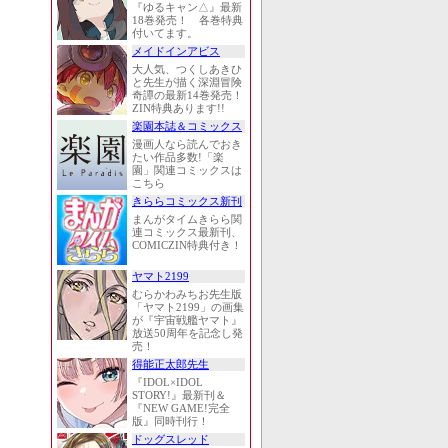
『ゆるキャン△』最新
18巻発売！ 各巻特典
付いてます。
メイドインアビス
大人気、つくしあきひ
と先生が描く深淵冒険
奇譚の最新14巻発売！
ZIN特典あります!!
楽園本誌＆コミックス
漫画人なら読んでおき
たい作品多数!「楽
園」関連コミックスは
こちら
きららコミックス新刊
まんがタイムきらら関
連コミックス最新刊、
COMICZIN特典付き！
ヤマト2199
むらかわみちお先生版
「ヤマト2199」の画集
が『宇宙戦艦ヤマト』
放送50周年を記念し発
売！
得能正太郎先生
『IDOL×IDOL
STORY!』最新刊＆
『NEW GAME!完全
版』同時刊行！
ドッグスレッド