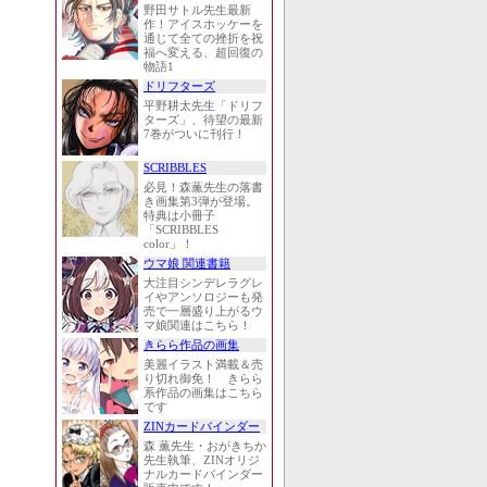
野田サトル先生最新
作！アイスホッケーを
通じて全ての挫折を祝
福へ変える、超回復の
物語1
ドリフターズ
平野耕太先生「ドリフ
ターズ」、待望の最新
7巻がついに刊行！
SCRIBBLES
必見！森薫先生の落書
き画集第3弾が登場。
特典は小冊子
「SCRIBBLES
color」！
ウマ娘 関連書籍
大注目シンデレラグレ
イやアンソロジーも発
売で一層盛り上がるウ
マ娘関連はこちら！
きらら作品の画集
美麗イラスト満載＆売
り切れ御免！ きらら
系作品の画集はこちら
です
ZINカードバインダー
森 薫先生・おがきちか
先生執筆、ZINオリジ
ナルカードバインダー