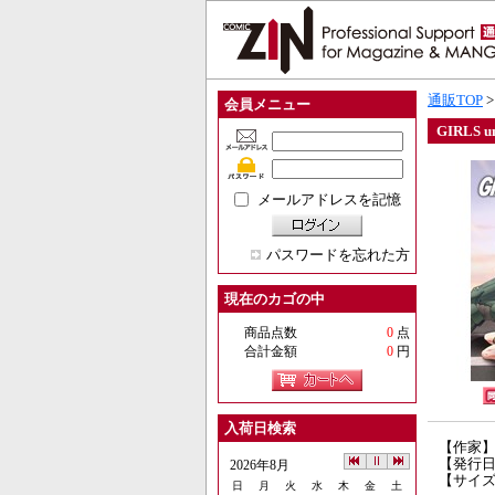
通販TOP
会員メニュー
GIRLS u
メールアドレスを記憶
パスワードを忘れた方
現在のカゴの中
商品点数
0
点
合計金額
0
円
入荷日検索
【作家
【発行日】
2026年8月
【サイズ
日
月
火
水
木
金
土