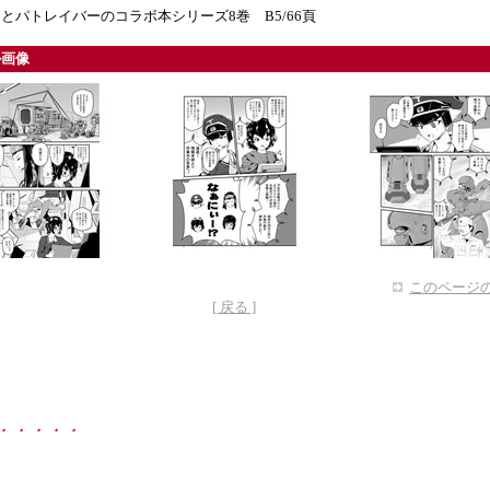
とパトレイバーのコラボ本シリーズ8巻 B5/66頁
ル画像
このページの
[ 戻る ]
・・・・・