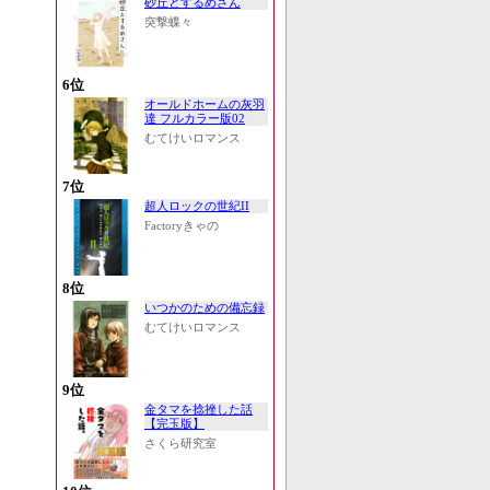
砂丘とするめさん
突撃蝶々
6位
オールドホームの灰羽
達 フルカラー版02
むてけいロマンス
7位
超人ロックの世紀II
Factoryきゃの
8位
いつかのための備忘録
むてけいロマンス
9位
金タマを捻挫した話
【完玉版】
さくら研究室