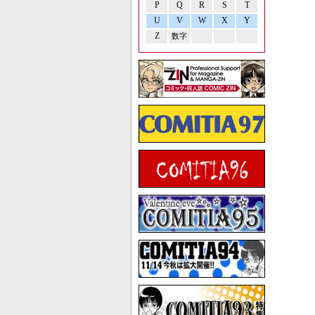
P
Q
R
S
T
U
V
W
X
Y
Z
数字