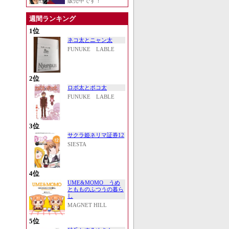
販売中です！
週間ランキング
1位
ネコ太とニャン太
FUNUKE LABLE
2位
ロボ太とポコ太
FUNUKE LABLE
3位
サクラ姫ネリマ証券12
SIESTA
4位
UME&MOMO うめ
ともものふつうの暮ら
し
MAGNET HILL
5位