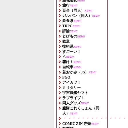
聖地巡礼
NEW!!
旅行
NEW!!
百合（同人）
NEW!!
ガルパン（同人）
NEW!!
飲食系
NEW!!
TRPG
NEW!!
評論
NEW!!
とびもの
NEW!!
鉄道
技術系
NEW!!
すごーい！
△
NEW!!
響け！
NEW!!
自転車
NEW!!
若おかみ（JS）
NEW!!
FGO
アイカツ！
ミリタリー
宇宙戦艦ヤマト
ラブライブ！
同人グッズ
NEW!!
艦隊これくしょん（同
人）
NEW!!
・・・・・・・・・・・・・・
COMIC ZIN 専売
NEW!!