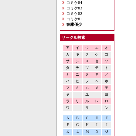
コミケ84
コミケ83
コミケ82
コミケ81
在庫僅少
サークル検索
ア
イ
ウ
エ
オ
カ
キ
ク
ケ
コ
サ
シ
ス
セ
ソ
タ
チ
ツ
テ
ト
ナ
ニ
ヌ
ネ
ノ
ハ
ヒ
フ
ヘ
ホ
マ
ミ
ム
メ
モ
ヤ
ユ
ヨ
ラ
リ
ル
レ
ロ
ワ
ヲ
ン
A
B
C
D
E
F
G
H
I
J
K
L
M
N
O