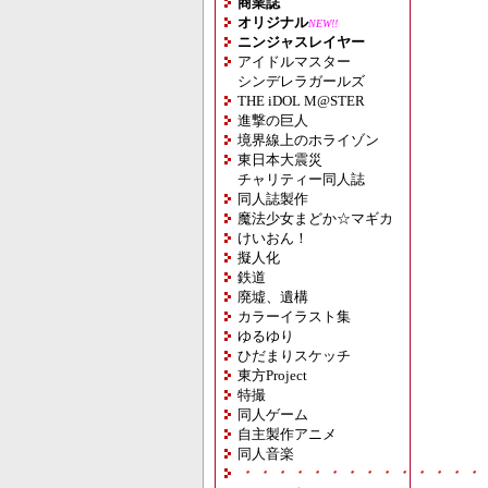
商業誌
オリジナル
NEW!!
ニンジャスレイヤー
アイドルマスター
シンデレラガールズ
THE iDOL M@STER
進撃の巨人
境界線上のホライゾン
東日本大震災
チャリティー同人誌
同人誌製作
魔法少女まどか☆マギカ
けいおん！
擬人化
鉄道
廃墟、遺構
カラーイラスト集
ゆるゆり
ひだまりスケッチ
東方Project
特撮
同人ゲーム
自主製作アニメ
同人音楽
・・・・・・・・・・・・・・