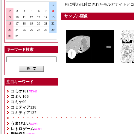
月に攫われ砂にされたモルガナイトとゴ
1
2
3
4
5
6
7
8
サンプル画像
9
10
11
12
13
14
15
16
17
18
19
20
21
22
23
24
25
26
27
28
29
30
31
キーワード検索
注目キーワード
コミケ101
NEW!!
コミケ100
コミケ99
コミティア138
コミティア137
・・・・・・・・・・・・・・・・・・・
うまぴょい
NEW!!
レトロゲーム
NEW!!