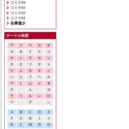
コミケ84
コミケ83
コミケ82
コミケ81
在庫僅少
サークル検索
ア
イ
ウ
エ
オ
カ
キ
ク
ケ
コ
サ
シ
ス
セ
ソ
タ
チ
ツ
テ
ト
ナ
ニ
ヌ
ネ
ノ
ハ
ヒ
フ
ヘ
ホ
マ
ミ
ム
メ
モ
ヤ
ユ
ヨ
ラ
リ
ル
レ
ロ
ワ
ヲ
ン
A
B
C
D
E
F
G
H
I
J
K
L
M
N
O