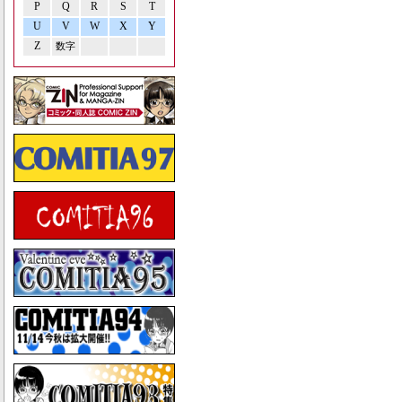
P
Q
R
S
T
U
V
W
X
Y
Z
数字