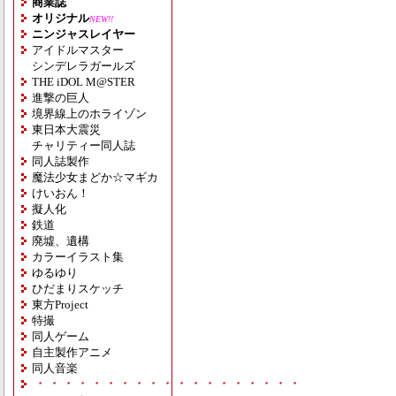
商業誌
オリジナル
NEW!!
ニンジャスレイヤー
アイドルマスター
シンデレラガールズ
THE iDOL M@STER
進撃の巨人
境界線上のホライゾン
東日本大震災
チャリティー同人誌
同人誌製作
魔法少女まどか☆マギカ
けいおん！
擬人化
鉄道
廃墟、遺構
カラーイラスト集
ゆるゆり
ひだまりスケッチ
東方Project
特撮
同人ゲーム
自主製作アニメ
同人音楽
・・・・・・・・・・・・・・・・・・・