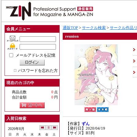
通販TOP
>
サークル検索
>
サークル作品
会員メニュー
reunion
メールアドレスを記憶
パスワードを忘れた方
現在のカゴの中
商品点数
0
点
合計金額
0
円
入荷日検索
【作家】
ずん
【発行日】2020/04/19
2026年8月
【サイズ】B5判
日
月
火
水
木
金
土