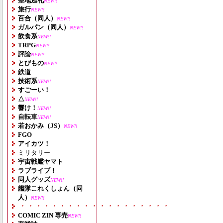
聖地巡礼
NEW!!
旅行
NEW!!
百合（同人）
NEW!!
ガルパン（同人）
NEW!!
飲食系
NEW!!
TRPG
NEW!!
評論
NEW!!
とびもの
NEW!!
鉄道
技術系
NEW!!
すごーい！
△
NEW!!
響け！
NEW!!
自転車
NEW!!
若おかみ（JS）
NEW!!
FGO
アイカツ！
ミリタリー
宇宙戦艦ヤマト
ラブライブ！
同人グッズ
NEW!!
艦隊これくしょん（同
人）
NEW!!
・・・・・・・・・・・・・・・・・・・
COMIC ZIN 専売
NEW!!