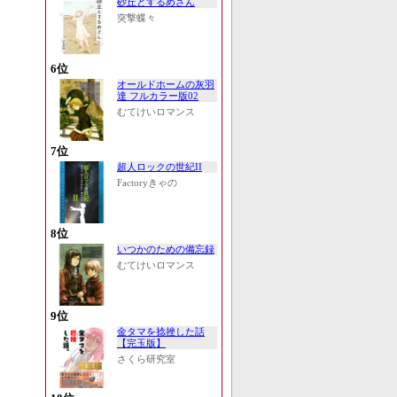
砂丘とするめさん
突撃蝶々
6位
オールドホームの灰羽
達 フルカラー版02
むてけいロマンス
7位
超人ロックの世紀II
Factoryきゃの
8位
いつかのための備忘録
むてけいロマンス
9位
金タマを捻挫した話
【完玉版】
さくら研究室