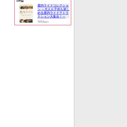
10位
屋内ライドコレクショ
ン ～大人も子供も楽し
める屋内ライドアトラ
クション大集合！～
369days