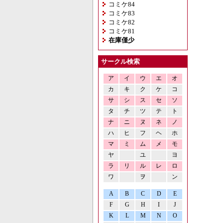
コミケ84
コミケ83
コミケ82
コミケ81
在庫僅少
サークル検索
ア
イ
ウ
エ
オ
カ
キ
ク
ケ
コ
サ
シ
ス
セ
ソ
タ
チ
ツ
テ
ト
ナ
ニ
ヌ
ネ
ノ
ハ
ヒ
フ
ヘ
ホ
マ
ミ
ム
メ
モ
ヤ
ユ
ヨ
ラ
リ
ル
レ
ロ
ワ
ヲ
ン
A
B
C
D
E
F
G
H
I
J
K
L
M
N
O