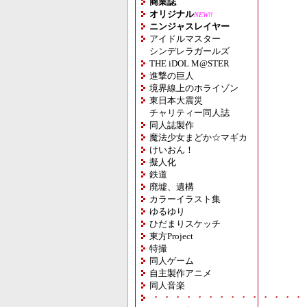
商業誌
オリジナル
NEW!!
ニンジャスレイヤー
アイドルマスター
シンデレラガールズ
THE iDOL M@STER
進撃の巨人
境界線上のホライゾン
東日本大震災
チャリティー同人誌
同人誌製作
魔法少女まどか☆マギカ
けいおん！
擬人化
鉄道
廃墟、遺構
カラーイラスト集
ゆるゆり
ひだまりスケッチ
東方Project
特撮
同人ゲーム
自主製作アニメ
同人音楽
・・・・・・・・・・・・・・