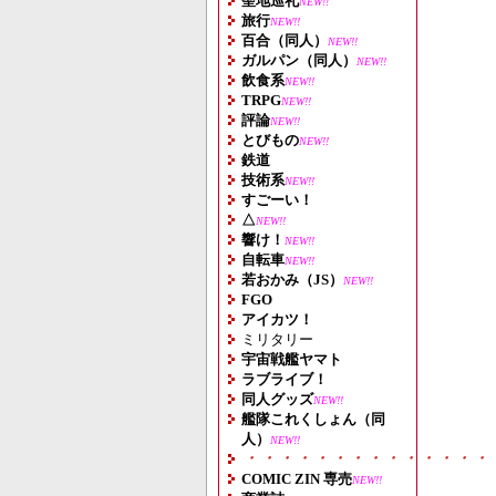
聖地巡礼
NEW!!
旅行
NEW!!
百合（同人）
NEW!!
ガルパン（同人）
NEW!!
飲食系
NEW!!
TRPG
NEW!!
評論
NEW!!
とびもの
NEW!!
鉄道
技術系
NEW!!
すごーい！
△
NEW!!
響け！
NEW!!
自転車
NEW!!
若おかみ（JS）
NEW!!
FGO
アイカツ！
ミリタリー
宇宙戦艦ヤマト
ラブライブ！
同人グッズ
NEW!!
艦隊これくしょん（同
人）
NEW!!
・・・・・・・・・・・・・・
COMIC ZIN 専売
NEW!!