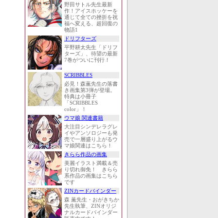
野田サトル先生最新
作！アイスホッケーを
通じて全ての挫折を祝
福へ変える、超回復の
物語1
ドリフターズ
平野耕太先生「ドリフ
ターズ」、待望の最新
7巻がついに刊行！
SCRIBBLES
必見！森薫先生の落書
き画集第3弾が登場。
特典は小冊子
「SCRIBBLES
color」！
ウマ娘 関連書籍
大注目シンデレラグレ
イやアンソロジーも発
売で一層盛り上がるウ
マ娘関連はこちら！
きらら作品の画集
美麗イラスト満載＆売
り切れ御免！ きらら
系作品の画集はこちら
です
ZINカードバインダー
森 薫先生・おがきちか
先生執筆、ZINオリジ
ナルカードバインダー