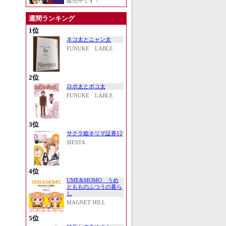
販売中です！
週間ランキング
1位
ネコ太とニャン太
FUNUKE LABLE
2位
ロボ太とポコ太
FUNUKE LABLE
3位
サクラ姫ネリマ証券12
SIESTA
4位
UME&MOMO うめ
ともものふつうの暮ら
し
MAGNET HILL
5位