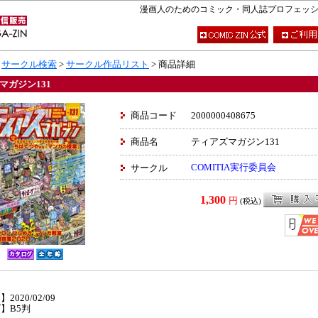
漫画人のためのコミック・同人誌プロフェッショナ
>
サークル検索
>
サークル作品リスト
> 商品詳細
マガジン131
商品コード
2000000408675
商品名
ティアズマガジン131
COMITIA実行委員会
サークル
1,300
円
(税込)
】
2020/02/09
】B5判