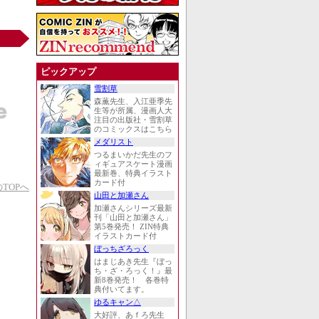
ピックアップ
雪割草
森薫先生、入江亜季先
生等が所属、漫画人大
注目の出版社・雪割草
のコミックスはこちら
メダリスト
つるまいかだ先生のフ
ィギュアスケート漫画
最新巻、特典イラスト
カード付
TOPへ
山田と加瀬さん
加瀬さんシリーズ最新
刊「山田と加瀬さん」
第5巻発売！ ZIN特典
イラストカード付
ぼっちざろっく
はまじあき先生『ぼっ
ち・ざ・ろっく！』最
新8巻発売！ 各巻特
典付いてます。
ゆるキャン△
大好評、あｆろ先生