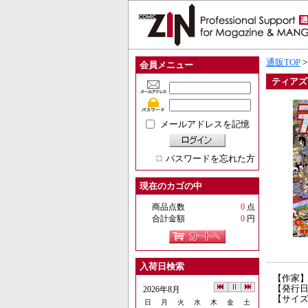
通販TOP
会員メニュー
ティアズ
メールアドレスを記憶
パスワードを忘れた方
現在のカゴの中
商品点数
0
点
合計金額
0
円
入荷日検索
【作家
【発行日】
2026年8月
【サイズ
日
月
火
水
木
金
土