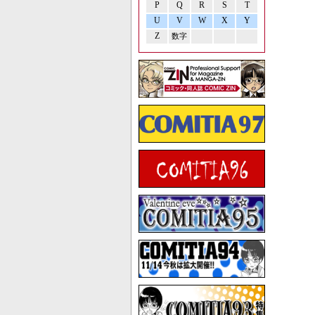
P
Q
R
S
T
U
V
W
X
Y
Z
数字