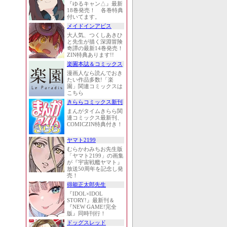
『ゆるキャン△』最新
18巻発売！ 各巻特典
付いてます。
メイドインアビス
大人気、つくしあきひ
と先生が描く深淵冒険
奇譚の最新14巻発売！
ZIN特典あります!!
楽園本誌＆コミックス
漫画人なら読んでおき
たい作品多数!「楽
園」関連コミックスは
こちら
きららコミックス新刊
まんがタイムきらら関
連コミックス最新刊、
COMICZIN特典付き！
ヤマト2199
むらかわみちお先生版
「ヤマト2199」の画集
が『宇宙戦艦ヤマト』
放送50周年を記念し発
売！
得能正太郎先生
『IDOL×IDOL
STORY!』最新刊＆
『NEW GAME!完全
版』同時刊行！
ドッグスレッド