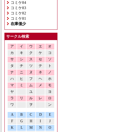
コミケ84
コミケ83
コミケ82
コミケ81
在庫僅少
サークル検索
ア
イ
ウ
エ
オ
カ
キ
ク
ケ
コ
サ
シ
ス
セ
ソ
タ
チ
ツ
テ
ト
ナ
ニ
ヌ
ネ
ノ
ハ
ヒ
フ
ヘ
ホ
マ
ミ
ム
メ
モ
ヤ
ユ
ヨ
ラ
リ
ル
レ
ロ
ワ
ヲ
ン
A
B
C
D
E
F
G
H
I
J
K
L
M
N
O