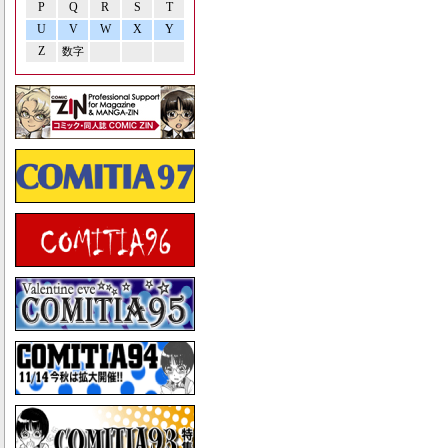
P
Q
R
S
T
U
V
W
X
Y
Z
数字