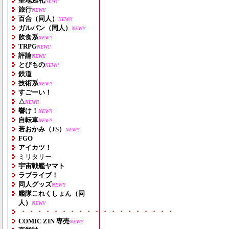
聖地巡礼
NEW!!
旅行
NEW!!
百合（同人）
NEW!!
ガルパン（同人）
NEW!!
飲食系
NEW!!
TRPG
NEW!!
評論
NEW!!
とびもの
NEW!!
鉄道
技術系
NEW!!
すごーい！
△
NEW!!
響け！
NEW!!
自転車
NEW!!
若おかみ（JS）
NEW!!
FGO
アイカツ！
ミリタリー
宇宙戦艦ヤマト
ラブライブ！
同人グッズ
NEW!!
艦隊これくしょん（同
人）
NEW!!
・・・・・・・・・・・・・・・・・・・
COMIC ZIN 専売
NEW!!