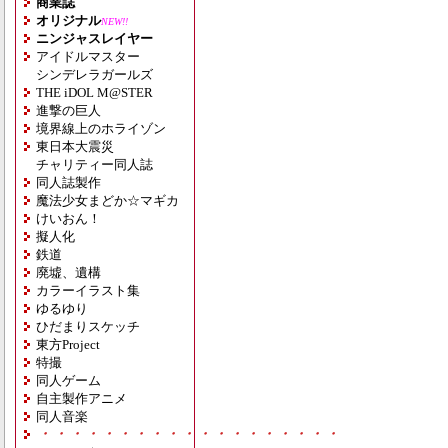
商業誌
オリジナル
NEW!!
ニンジャスレイヤー
アイドルマスター
シンデレラガールズ
THE iDOL M@STER
進撃の巨人
境界線上のホライゾン
東日本大震災
チャリティー同人誌
同人誌製作
魔法少女まどか☆マギカ
けいおん！
擬人化
鉄道
廃墟、遺構
カラーイラスト集
ゆるゆり
ひだまりスケッチ
東方Project
特撮
同人ゲーム
自主製作アニメ
同人音楽
・・・・・・・・・・・・・・・・・・・