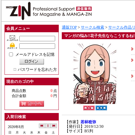
通販TOP
>
サークル検索
>
サークル作品
会員メニュー
マンガの悩み!!花子先生ならこうするね!
メールアドレスを記憶
パスワードを忘れた方
現在のカゴの中
商品点数
0
点
合計金額
0
円
入荷日検索
【作家】
若林稔弥
【発行日】2019/12/30
2026年8月
【サイズ】B5判
日
月
火
水
木
金
土