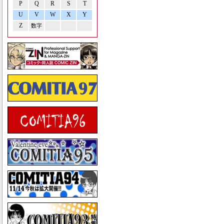
P
Q
R
S
T
U
V
W
X
Y
Z
数字