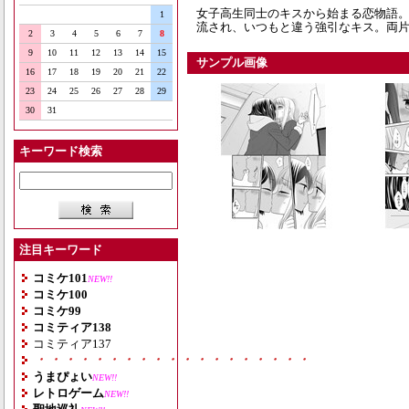
女子高生同士のキスから始まる恋物語
1
流され、いつもと違う強引なキス。両片
2
3
4
5
6
7
8
9
10
11
12
13
14
15
サンプル画像
16
17
18
19
20
21
22
23
24
25
26
27
28
29
30
31
キーワード検索
注目キーワード
コミケ101
NEW!!
コミケ100
コミケ99
コミティア138
コミティア137
・・・・・・・・・・・・・・・・・・・
うまぴょい
NEW!!
レトロゲーム
NEW!!