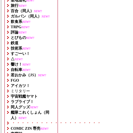
聖地巡礼
NEW!!
旅行
NEW!!
百合（同人）
NEW!!
ガルパン（同人）
NEW!!
飲食系
NEW!!
TRPG
NEW!!
評論
NEW!!
とびもの
NEW!!
鉄道
技術系
NEW!!
すごーい！
△
NEW!!
響け！
NEW!!
自転車
NEW!!
若おかみ（JS）
NEW!!
FGO
アイカツ！
ミリタリー
宇宙戦艦ヤマト
ラブライブ！
同人グッズ
NEW!!
艦隊これくしょん（同
人）
NEW!!
・・・・・・・・・・・・・・・・・・・
COMIC ZIN 専売
NEW!!