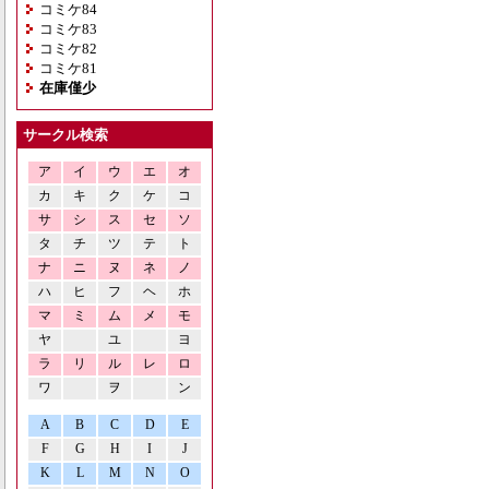
コミケ84
コミケ83
コミケ82
コミケ81
在庫僅少
サークル検索
ア
イ
ウ
エ
オ
カ
キ
ク
ケ
コ
サ
シ
ス
セ
ソ
タ
チ
ツ
テ
ト
ナ
ニ
ヌ
ネ
ノ
ハ
ヒ
フ
ヘ
ホ
マ
ミ
ム
メ
モ
ヤ
ユ
ヨ
ラ
リ
ル
レ
ロ
ワ
ヲ
ン
A
B
C
D
E
F
G
H
I
J
K
L
M
N
O