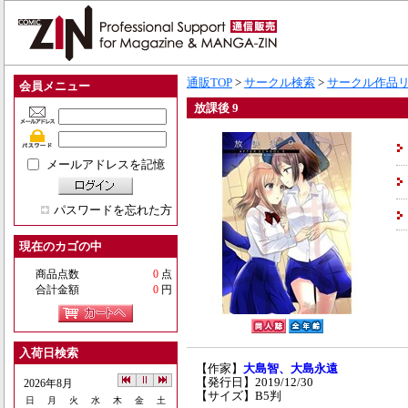
通販TOP
>
サークル検索
>
サークル作品
会員メニュー
放課後 9
メールアドレスを記憶
パスワードを忘れた方
現在のカゴの中
商品点数
0
点
合計金額
0
円
入荷日検索
【作家】
大島智、大島永遠
【発行日】2019/12/30
2026年8月
【サイズ】B5判
日
月
火
水
木
金
土