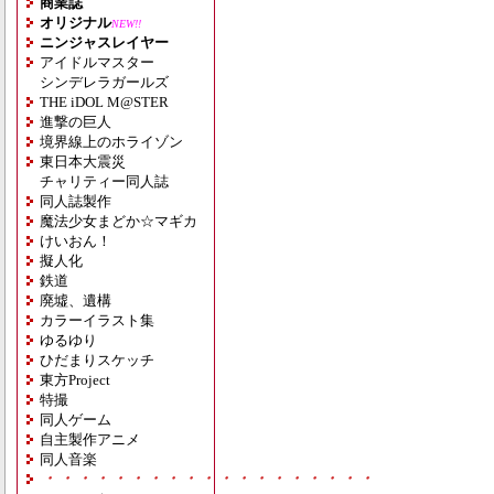
商業誌
オリジナル
NEW!!
ニンジャスレイヤー
アイドルマスター
シンデレラガールズ
THE iDOL M@STER
進撃の巨人
境界線上のホライゾン
東日本大震災
チャリティー同人誌
同人誌製作
魔法少女まどか☆マギカ
けいおん！
擬人化
鉄道
廃墟、遺構
カラーイラスト集
ゆるゆり
ひだまりスケッチ
東方Project
特撮
同人ゲーム
自主製作アニメ
同人音楽
・・・・・・・・・・・・・・・・・・・