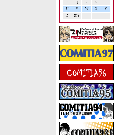
P
Q
R
S
T
U
V
W
X
Y
Z
数字