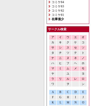
コミケ84
コミケ83
コミケ82
コミケ81
在庫僅少
サークル検索
ア
イ
ウ
エ
オ
カ
キ
ク
ケ
コ
サ
シ
ス
セ
ソ
タ
チ
ツ
テ
ト
ナ
ニ
ヌ
ネ
ノ
ハ
ヒ
フ
ヘ
ホ
マ
ミ
ム
メ
モ
ヤ
ユ
ヨ
ラ
リ
ル
レ
ロ
ワ
ヲ
ン
A
B
C
D
E
F
G
H
I
J
K
L
M
N
O