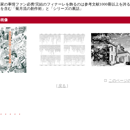
家の事情ファン必携!完結のフィナーレを飾るのは参考文献1000冊以上を誇
証を含む「菊月流の創作術」と「シリーズの裏話」
ル画像
このページの
[ 戻る ]
・・・・・