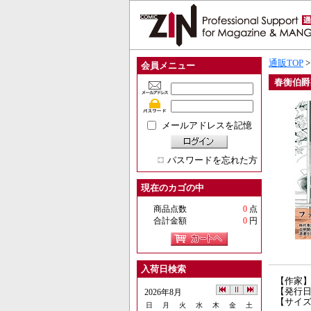
通販TOP
会員メニュー
春衡伯爵
メールアドレスを記憶
パスワードを忘れた方
現在のカゴの中
商品点数
0
点
合計金額
0
円
入荷日検索
【作家
【発行日】
2026年8月
【サイズ
日
月
火
水
木
金
土