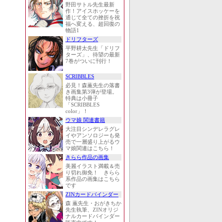
野田サトル先生最新
作！アイスホッケーを
通じて全ての挫折を祝
福へ変える、超回復の
物語1
ドリフターズ
平野耕太先生「ドリフ
ターズ」、待望の最新
7巻がついに刊行！
SCRIBBLES
必見！森薫先生の落書
き画集第3弾が登場。
特典は小冊子
「SCRIBBLES
color」！
ウマ娘 関連書籍
大注目シンデレラグレ
イやアンソロジーも発
売で一層盛り上がるウ
マ娘関連はこちら！
きらら作品の画集
美麗イラスト満載＆売
り切れ御免！ きらら
系作品の画集はこちら
です
ZINカードバインダー
森 薫先生・おがきちか
先生執筆、ZINオリジ
ナルカードバインダー