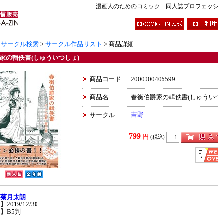
漫画人のためのコミック・同人誌プロフェッショナ
>
サークル検索
>
サークル作品リスト
> 商品詳細
家の輯佚書(しゅういつしょ)
商品コード
2000000405599
商品名
春衡伯爵家の輯佚書(しゅうい
吉野
サークル
799
円
(税込)
】
菊月太朗
2019/12/30
】B5判