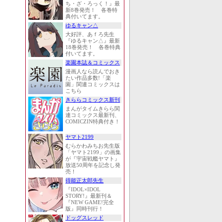
ち・ざ・ろっく！』最
新8巻発売！ 各巻特
典付いてます。
ゆるキャン△
大好評、あｆろ先生
『ゆるキャン△』最新
18巻発売！ 各巻特典
付いてます。
楽園本誌＆コミックス
漫画人なら読んでおき
たい作品多数!「楽
園」関連コミックスは
こちら
きららコミックス新刊
まんがタイムきらら関
連コミックス最新刊、
COMICZIN特典付き！
ヤマト2199
むらかわみちお先生版
「ヤマト2199」の画集
が『宇宙戦艦ヤマト』
放送50周年を記念し発
売！
得能正太郎先生
『IDOL×IDOL
STORY!』最新刊＆
『NEW GAME!完全
版』同時刊行！
ドッグスレッド