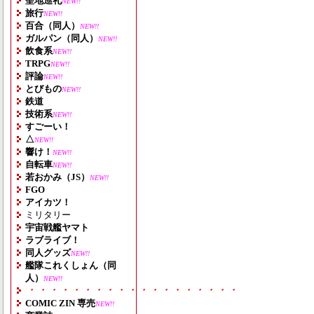
聖地巡礼
NEW!!
旅行
NEW!!
百合（同人）
NEW!!
ガルパン（同人）
NEW!!
飲食系
NEW!!
TRPG
NEW!!
評論
NEW!!
とびもの
NEW!!
鉄道
技術系
NEW!!
すごーい！
△
NEW!!
響け！
NEW!!
自転車
NEW!!
若おかみ（JS）
NEW!!
FGO
アイカツ！
ミリタリー
宇宙戦艦ヤマト
ラブライブ！
同人グッズ
NEW!!
艦隊これくしょん（同
人）
NEW!!
・・・・・・・・・・・・・・・・・・・
COMIC ZIN 専売
NEW!!