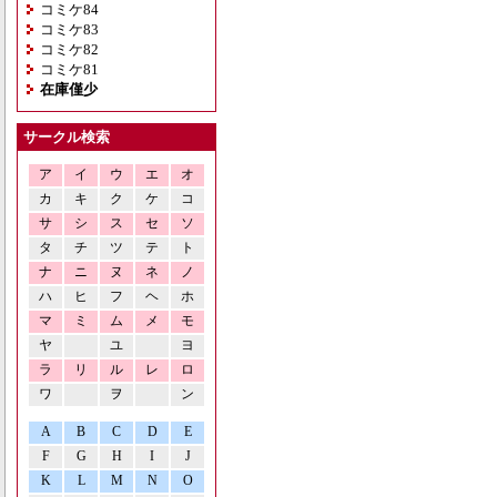
コミケ84
コミケ83
コミケ82
コミケ81
在庫僅少
サークル検索
ア
イ
ウ
エ
オ
カ
キ
ク
ケ
コ
サ
シ
ス
セ
ソ
タ
チ
ツ
テ
ト
ナ
ニ
ヌ
ネ
ノ
ハ
ヒ
フ
ヘ
ホ
マ
ミ
ム
メ
モ
ヤ
ユ
ヨ
ラ
リ
ル
レ
ロ
ワ
ヲ
ン
A
B
C
D
E
F
G
H
I
J
K
L
M
N
O