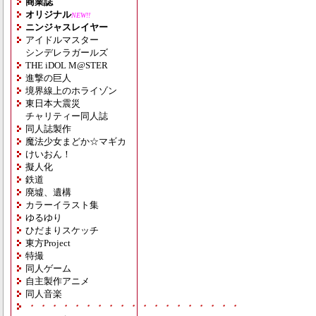
商業誌
オリジナル
NEW!!
ニンジャスレイヤー
アイドルマスター
シンデレラガールズ
THE iDOL M@STER
進撃の巨人
境界線上のホライゾン
東日本大震災
チャリティー同人誌
同人誌製作
魔法少女まどか☆マギカ
けいおん！
擬人化
鉄道
廃墟、遺構
カラーイラスト集
ゆるゆり
ひだまりスケッチ
東方Project
特撮
同人ゲーム
自主製作アニメ
同人音楽
・・・・・・・・・・・・・・・・・・・