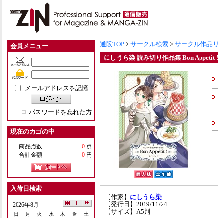
通販TOP
>
サークル検索
>
サークル作品
会員メニュー
にしうら染 読み切り作品集 Bon Appetit !
メールアドレスを記憶
パスワードを忘れた方
現在のカゴの中
商品点数
0
点
合計金額
0
円
入荷日検索
【作家】
にしうら染
【発行日】2019/11/24
2026年8月
【サイズ】A5判
日
月
火
水
木
金
土