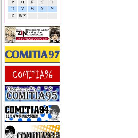
P
Q
R
S
T
U
V
W
X
Y
Z
数字