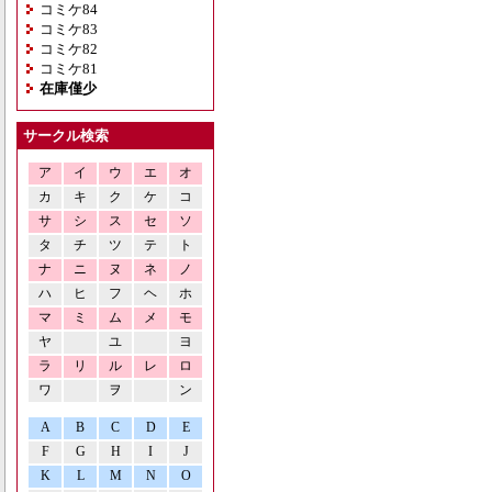
コミケ84
コミケ83
コミケ82
コミケ81
在庫僅少
サークル検索
ア
イ
ウ
エ
オ
カ
キ
ク
ケ
コ
サ
シ
ス
セ
ソ
タ
チ
ツ
テ
ト
ナ
ニ
ヌ
ネ
ノ
ハ
ヒ
フ
ヘ
ホ
マ
ミ
ム
メ
モ
ヤ
ユ
ヨ
ラ
リ
ル
レ
ロ
ワ
ヲ
ン
A
B
C
D
E
F
G
H
I
J
K
L
M
N
O