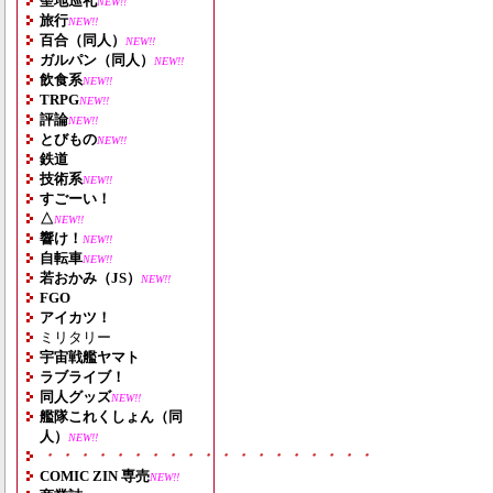
聖地巡礼
NEW!!
旅行
NEW!!
百合（同人）
NEW!!
ガルパン（同人）
NEW!!
飲食系
NEW!!
TRPG
NEW!!
評論
NEW!!
とびもの
NEW!!
鉄道
技術系
NEW!!
すごーい！
△
NEW!!
響け！
NEW!!
自転車
NEW!!
若おかみ（JS）
NEW!!
FGO
アイカツ！
ミリタリー
宇宙戦艦ヤマト
ラブライブ！
同人グッズ
NEW!!
艦隊これくしょん（同
人）
NEW!!
・・・・・・・・・・・・・・・・・・・
COMIC ZIN 専売
NEW!!