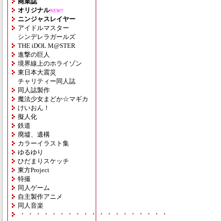
商業誌
オリジナル
NEW!!
ニンジャスレイヤー
アイドルマスター
シンデレラガールズ
THE iDOL M@STER
進撃の巨人
境界線上のホライゾン
東日本大震災
チャリティー同人誌
同人誌製作
魔法少女まどか☆マギカ
けいおん！
擬人化
鉄道
廃墟、遺構
カラーイラスト集
ゆるゆり
ひだまりスケッチ
東方Project
特撮
同人ゲーム
自主製作アニメ
同人音楽
・・・・・・・・・・・・・・・・・・・