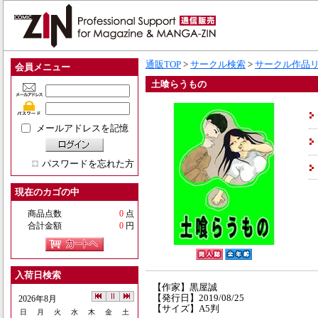
通販TOP
>
サークル検索
>
サークル作品
会員メニュー
土喰らうもの
メールアドレスを記憶
パスワードを忘れた方
現在のカゴの中
商品点数
0
点
合計金額
0
円
入荷日検索
【作家】黒屋誠
【発行日】2019/08/25
2026年8月
【サイズ】A5判
日
月
火
水
木
金
土