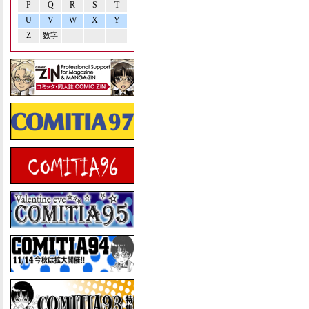
P
Q
R
S
T
U
V
W
X
Y
Z
数字