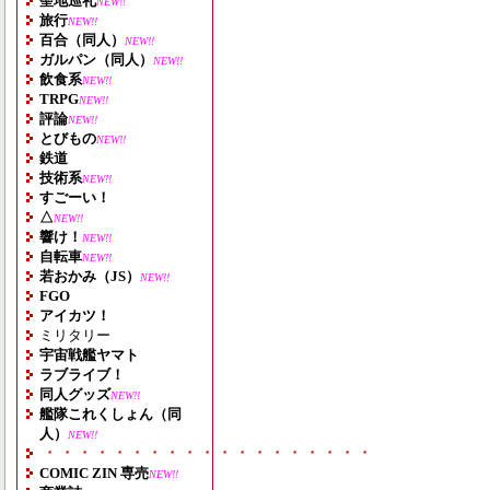
聖地巡礼
NEW!!
旅行
NEW!!
百合（同人）
NEW!!
ガルパン（同人）
NEW!!
飲食系
NEW!!
TRPG
NEW!!
評論
NEW!!
とびもの
NEW!!
鉄道
技術系
NEW!!
すごーい！
△
NEW!!
響け！
NEW!!
自転車
NEW!!
若おかみ（JS）
NEW!!
FGO
アイカツ！
ミリタリー
宇宙戦艦ヤマト
ラブライブ！
同人グッズ
NEW!!
艦隊これくしょん（同
人）
NEW!!
・・・・・・・・・・・・・・・・・・・
COMIC ZIN 専売
NEW!!