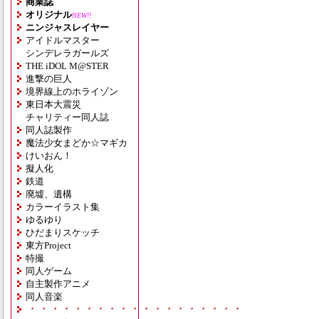
商業誌
オリジナル
NEW!!
ニンジャスレイヤー
アイドルマスター
シンデレラガールズ
THE iDOL M@STER
進撃の巨人
境界線上のホライゾン
東日本大震災
チャリティー同人誌
同人誌製作
魔法少女まどか☆マギカ
けいおん！
擬人化
鉄道
廃墟、遺構
カラーイラスト集
ゆるゆり
ひだまりスケッチ
東方Project
特撮
同人ゲーム
自主製作アニメ
同人音楽
・・・・・・・・・・・・・・・・・・・