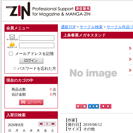
通販TOP
>
サークル検索
>
サークル作品
会員メニュー
上条春菜メガネスタンド
メールアドレスを記憶
パスワードを忘れた方
現在のカゴの中
商品点数
0
点
合計金額
0
円
入荷日検索
【作家】
【発行日】2019/08/12
2026年8月
【サイズ】その他
日
月
火
水
木
金
土