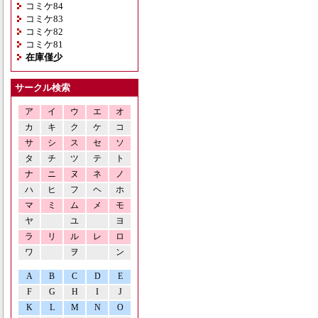
コミケ84
コミケ83
コミケ82
コミケ81
在庫僅少
サークル検索
ア
イ
ウ
エ
オ
カ
キ
ク
ケ
コ
サ
シ
ス
セ
ソ
タ
チ
ツ
テ
ト
ナ
ニ
ヌ
ネ
ノ
ハ
ヒ
フ
ヘ
ホ
マ
ミ
ム
メ
モ
ヤ
ユ
ヨ
ラ
リ
ル
レ
ロ
ワ
ヲ
ン
A
B
C
D
E
F
G
H
I
J
K
L
M
N
O