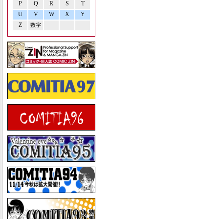
P
Q
R
S
T
U
V
W
X
Y
Z
数字