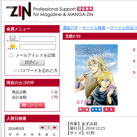
通販TOP
>
サークル検索
>
サークル作品
会員メニュー
北欧EX9
メールアドレスを記憶
パスワードを忘れた方
現在のカゴの中
商品点数
0
点
合計金額
0
円
入荷日検索
【作家】あずみ椋
【発行日】2018/12/25
2026年8月
【サイズ】A5判
日
月
火
水
木
金
土