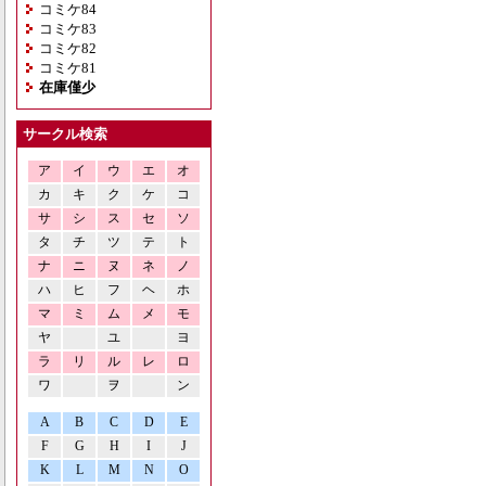
コミケ84
コミケ83
コミケ82
コミケ81
在庫僅少
サークル検索
ア
イ
ウ
エ
オ
カ
キ
ク
ケ
コ
サ
シ
ス
セ
ソ
タ
チ
ツ
テ
ト
ナ
ニ
ヌ
ネ
ノ
ハ
ヒ
フ
ヘ
ホ
マ
ミ
ム
メ
モ
ヤ
ユ
ヨ
ラ
リ
ル
レ
ロ
ワ
ヲ
ン
A
B
C
D
E
F
G
H
I
J
K
L
M
N
O