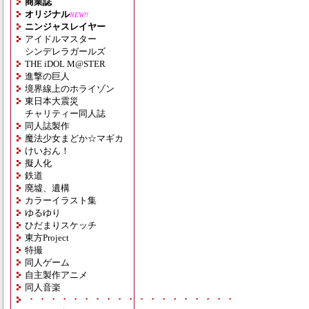
商業誌
オリジナル
NEW!!
ニンジャスレイヤー
アイドルマスター
シンデレラガールズ
THE iDOL M@STER
進撃の巨人
境界線上のホライゾン
東日本大震災
チャリティー同人誌
同人誌製作
魔法少女まどか☆マギカ
けいおん！
擬人化
鉄道
廃墟、遺構
カラーイラスト集
ゆるゆり
ひだまりスケッチ
東方Project
特撮
同人ゲーム
自主製作アニメ
同人音楽
・・・・・・・・・・・・・・・・・・・