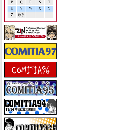
P
Q
R
S
T
U
V
W
X
Y
Z
数字