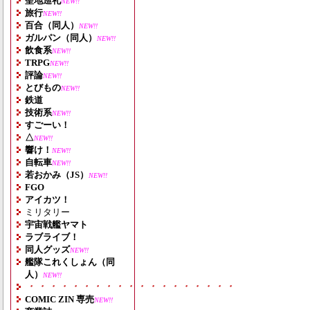
聖地巡礼
NEW!!
旅行
NEW!!
百合（同人）
NEW!!
ガルパン（同人）
NEW!!
飲食系
NEW!!
TRPG
NEW!!
評論
NEW!!
とびもの
NEW!!
鉄道
技術系
NEW!!
すごーい！
△
NEW!!
響け！
NEW!!
自転車
NEW!!
若おかみ（JS）
NEW!!
FGO
アイカツ！
ミリタリー
宇宙戦艦ヤマト
ラブライブ！
同人グッズ
NEW!!
艦隊これくしょん（同
人）
NEW!!
・・・・・・・・・・・・・・・・・・・
COMIC ZIN 専売
NEW!!