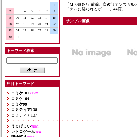
「MISSION!」前編。宣教師アンス
1
イナルに襲われるが――。44頁。
2
3
4
5
6
7
8
9
10
11
12
13
14
15
サンプル画像
16
17
18
19
20
21
22
23
24
25
26
27
28
29
30
31
キーワード検索
注目キーワード
コミケ101
NEW!!
コミケ100
コミケ99
コミティア138
コミティア137
・・・・・・・・・・・・・・・・・・・
うまぴょい
NEW!!
レトロゲーム
NEW!!