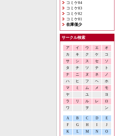
コミケ84
コミケ83
コミケ82
コミケ81
在庫僅少
サークル検索
ア
イ
ウ
エ
オ
カ
キ
ク
ケ
コ
サ
シ
ス
セ
ソ
タ
チ
ツ
テ
ト
ナ
ニ
ヌ
ネ
ノ
ハ
ヒ
フ
ヘ
ホ
マ
ミ
ム
メ
モ
ヤ
ユ
ヨ
ラ
リ
ル
レ
ロ
ワ
ヲ
ン
A
B
C
D
E
F
G
H
I
J
K
L
M
N
O