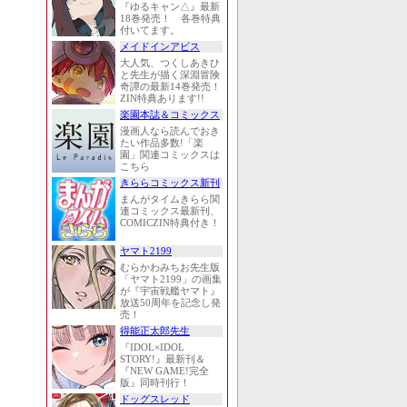
『ゆるキャン△』最新
18巻発売！ 各巻特典
付いてます。
メイドインアビス
大人気、つくしあきひ
と先生が描く深淵冒険
奇譚の最新14巻発売！
ZIN特典あります!!
楽園本誌＆コミックス
漫画人なら読んでおき
たい作品多数!「楽
園」関連コミックスは
こちら
きららコミックス新刊
まんがタイムきらら関
連コミックス最新刊、
COMICZIN特典付き！
ヤマト2199
むらかわみちお先生版
「ヤマト2199」の画集
が『宇宙戦艦ヤマト』
放送50周年を記念し発
売！
得能正太郎先生
『IDOL×IDOL
STORY!』最新刊＆
『NEW GAME!完全
版』同時刊行！
ドッグスレッド