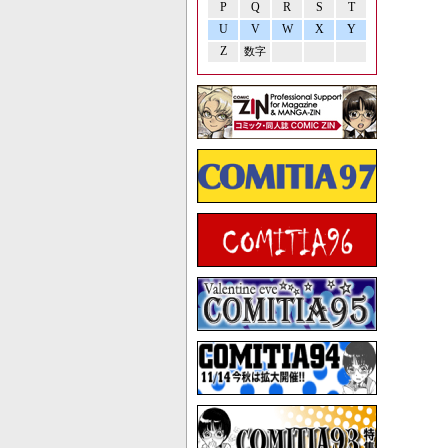
P
Q
R
S
T
U
V
W
X
Y
Z
数字