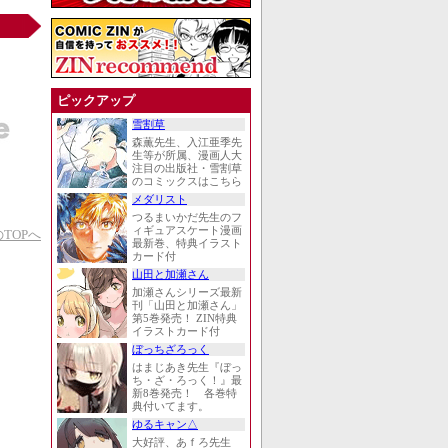
ピックアップ
雪割草
森薫先生、入江亜季先
生等が所属、漫画人大
注目の出版社・雪割草
のコミックスはこちら
メダリスト
つるまいかだ先生のフ
ィギュアスケート漫画
TOPへ
最新巻、特典イラスト
カード付
山田と加瀬さん
加瀬さんシリーズ最新
刊「山田と加瀬さん」
第5巻発売！ ZIN特典
イラストカード付
ぼっちざろっく
はまじあき先生『ぼっ
ち・ざ・ろっく！』最
新8巻発売！ 各巻特
典付いてます。
ゆるキャン△
大好評、あｆろ先生