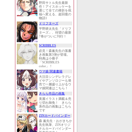
野田サトル先生最新
作！アイスホッケーを
通じて全ての挫折を祝
福へ変える、超回復の
物語1
ドリフターズ
平野耕太先生「ドリフ
ターズ」、待望の最新
7巻がついに刊行！
SCRIBBLES
必見！森薫先生の落書
き画集第3弾が登場。
特典は小冊子
「SCRIBBLES
color」！
ウマ娘 関連書籍
大注目シンデレラグレ
イやアンソロジーも発
売で一層盛り上がるウ
マ娘関連はこちら！
きらら作品の画集
美麗イラスト満載＆売
り切れ御免！ きらら
系作品の画集はこちら
です
ZINカードバインダー
森 薫先生・おがきちか
先生執筆、ZINオリジ
ナルカードバインダー