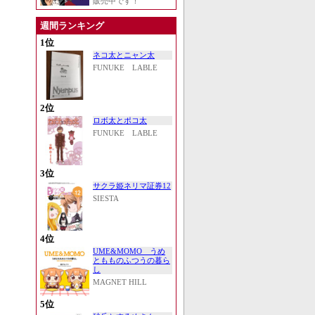
販売中です！
週間ランキング
1位
ネコ太とニャン太
FUNUKE LABLE
2位
ロボ太とポコ太
FUNUKE LABLE
3位
サクラ姫ネリマ証券12
SIESTA
4位
UME&MOMO うめ
ともものふつうの暮ら
し
MAGNET HILL
5位