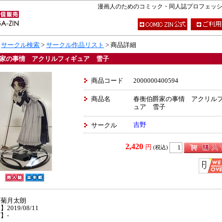
漫画人のためのコミック・同人誌プロフェッショナ
>
サークル検索
>
サークル作品リスト
> 商品詳細
家の事情 アクリルフィギュア 雪子
商品コード
2000000400594
商品名
春衡伯爵家の事情 アクリル
ュア 雪子
吉野
サークル
2,420
円
(税込)
】菊月太朗
2019/08/11
】-