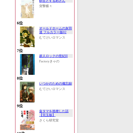
砂丘とするめさん
突撃蝶々
6位
オールドホームの灰羽
達 フルカラー版02
むてけいロマンス
7位
超人ロックの世紀II
Factoryきゃの
8位
いつかのための備忘録
むてけいロマンス
9位
金タマを捻挫した話
【完玉版】
さくら研究室