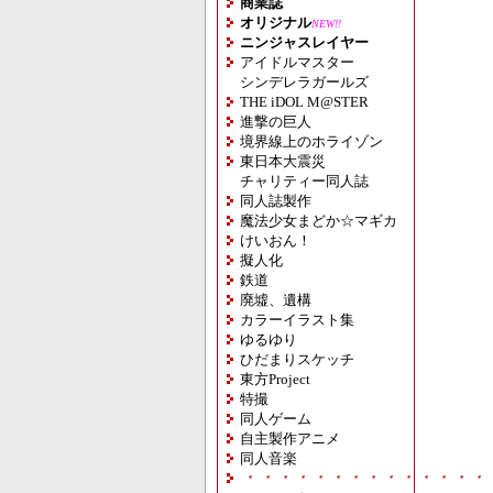
商業誌
オリジナル
NEW!!
ニンジャスレイヤー
アイドルマスター
シンデレラガールズ
THE iDOL M@STER
進撃の巨人
境界線上のホライゾン
東日本大震災
チャリティー同人誌
同人誌製作
魔法少女まどか☆マギカ
けいおん！
擬人化
鉄道
廃墟、遺構
カラーイラスト集
ゆるゆり
ひだまりスケッチ
東方Project
特撮
同人ゲーム
自主製作アニメ
同人音楽
・・・・・・・・・・・・・・