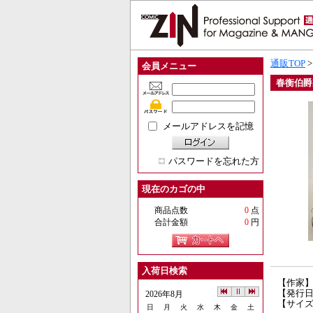
通販TOP
会員メニュー
春衡伯爵
メールアドレスを記憶
パスワードを忘れた方
現在のカゴの中
商品点数
0
点
合計金額
0
円
入荷日検索
【作家
【発行日】
2026年8月
【サイズ
日
月
火
水
木
金
土