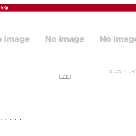
ル画像
このページの
[ 戻る ]
・・・・・