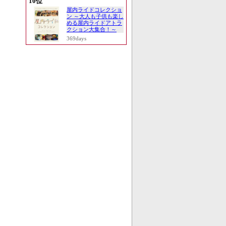
10位
屋内ライドコレクショ
ン ～大人も子供も楽し
める屋内ライドアトラ
クション大集合！～
369days