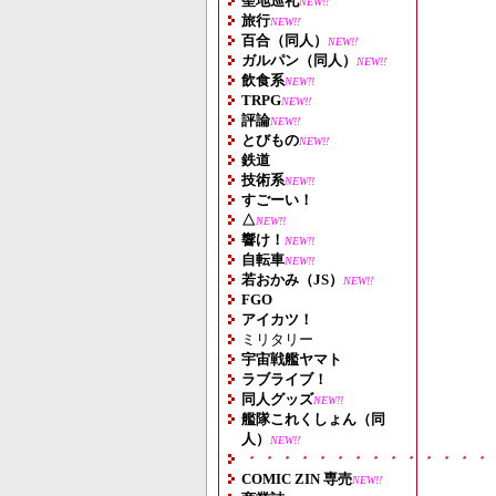
聖地巡礼
NEW!!
旅行
NEW!!
百合（同人）
NEW!!
ガルパン（同人）
NEW!!
飲食系
NEW!!
TRPG
NEW!!
評論
NEW!!
とびもの
NEW!!
鉄道
技術系
NEW!!
すごーい！
△
NEW!!
響け！
NEW!!
自転車
NEW!!
若おかみ（JS）
NEW!!
FGO
アイカツ！
ミリタリー
宇宙戦艦ヤマト
ラブライブ！
同人グッズ
NEW!!
艦隊これくしょん（同
人）
NEW!!
・・・・・・・・・・・・・・
COMIC ZIN 専売
NEW!!