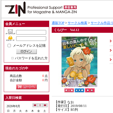
通販TOP
>
サークル検索
>
サークル作品
会員メニュー
くらびー Vol.12
メールアドレスを記憶
パスワードを忘れた方
現在のカゴの中
商品点数
0
点
合計金額
0
円
入荷日検索
【作家】なお
【発行日】2019/08/11
2026年8月
【サイズ】B5判
日
月
火
水
木
金
土