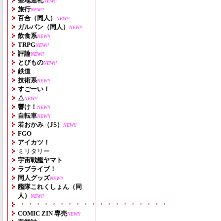
聖地巡礼
NEW!!
旅行
NEW!!
百合（同人）
NEW!!
ガルパン（同人）
NEW!!
飲食系
NEW!!
TRPG
NEW!!
評論
NEW!!
とびもの
NEW!!
鉄道
技術系
NEW!!
すごーい！
△
NEW!!
響け！
NEW!!
自転車
NEW!!
若おかみ（JS）
NEW!!
FGO
アイカツ！
ミリタリー
宇宙戦艦ヤマト
ラブライブ！
同人グッズ
NEW!!
艦隊これくしょん（同
人）
NEW!!
・・・・・・・・・・・・・・・・・・・
COMIC ZIN 専売
NEW!!