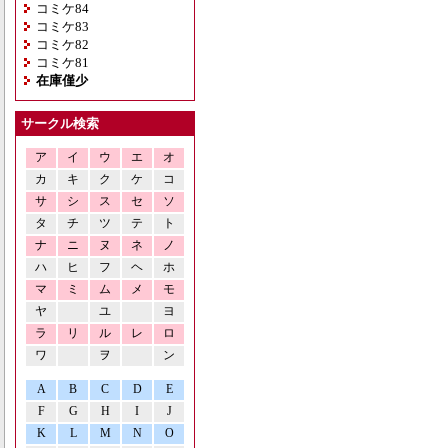
コミケ84
コミケ83
コミケ82
コミケ81
在庫僅少
サークル検索
ア
イ
ウ
エ
オ
カ
キ
ク
ケ
コ
サ
シ
ス
セ
ソ
タ
チ
ツ
テ
ト
ナ
ニ
ヌ
ネ
ノ
ハ
ヒ
フ
ヘ
ホ
マ
ミ
ム
メ
モ
ヤ
ユ
ヨ
ラ
リ
ル
レ
ロ
ワ
ヲ
ン
A
B
C
D
E
F
G
H
I
J
K
L
M
N
O