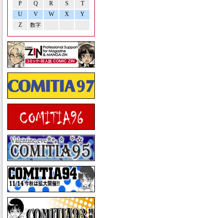
P
Q
R
S
T
U
V
W
X
Y
Z
数字