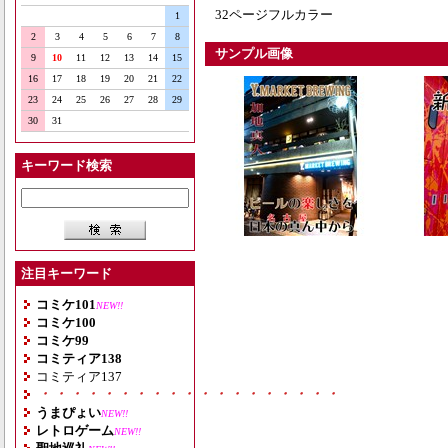
32ページフルカラー
1
2
3
4
5
6
7
8
サンプル画像
9
10
11
12
13
14
15
16
17
18
19
20
21
22
23
24
25
26
27
28
29
30
31
キーワード検索
注目キーワード
コミケ101
NEW!!
コミケ100
コミケ99
コミティア138
コミティア137
・・・・・・・・・・・・・・・・・・・
うまぴょい
NEW!!
レトロゲーム
NEW!!