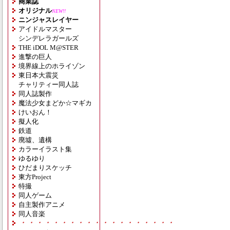
商業誌
オリジナル
NEW!!
ニンジャスレイヤー
アイドルマスター
シンデレラガールズ
THE iDOL M@STER
進撃の巨人
境界線上のホライゾン
東日本大震災
チャリティー同人誌
同人誌製作
魔法少女まどか☆マギカ
けいおん！
擬人化
鉄道
廃墟、遺構
カラーイラスト集
ゆるゆり
ひだまりスケッチ
東方Project
特撮
同人ゲーム
自主製作アニメ
同人音楽
・・・・・・・・・・・・・・・・・・・