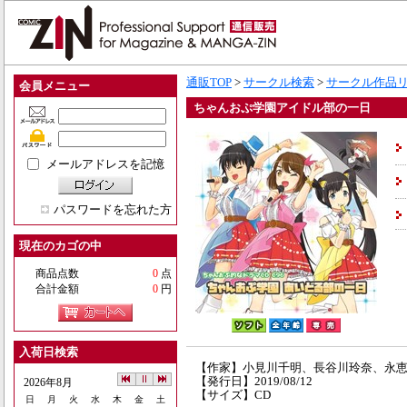
通販TOP
>
サークル検索
>
サークル作品
会員メニュー
ちゃんおぷ学園アイドル部の一日
メールアドレスを記憶
パスワードを忘れた方
現在のカゴの中
商品点数
0
点
合計金額
0
円
入荷日検索
【作家】小見川千明、長谷川玲奈、永
【発行日】2019/08/12
2026年8月
【サイズ】CD
日
月
火
水
木
金
土