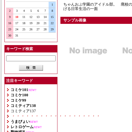
ちゃんおぷ学園のアイドル部。 廃校
1
げる日常生活の一面
2
3
4
5
6
7
8
9
10
11
12
13
14
15
サンプル画像
16
17
18
19
20
21
22
23
24
25
26
27
28
29
30
31
キーワード検索
注目キーワード
コミケ101
NEW!!
コミケ100
コミケ99
コミティア138
コミティア137
・・・・・・・・・・・・・・・・・・・
うまぴょい
NEW!!
レトロゲーム
NEW!!