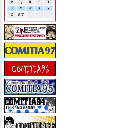
P
Q
R
S
T
U
V
W
X
Y
Z
数字