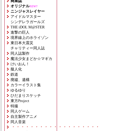
商業誌
オリジナル
NEW!!
ニンジャスレイヤー
アイドルマスター
シンデレラガールズ
THE iDOL M@STER
進撃の巨人
境界線上のホライゾン
東日本大震災
チャリティー同人誌
同人誌製作
魔法少女まどか☆マギカ
けいおん！
擬人化
鉄道
廃墟、遺構
カラーイラスト集
ゆるゆり
ひだまりスケッチ
東方Project
特撮
同人ゲーム
自主製作アニメ
同人音楽
・・・・・・・・・・・・・・・・・・・