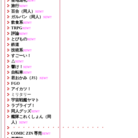
聖地巡礼
NEW!!
旅行
NEW!!
百合（同人）
NEW!!
ガルパン（同人）
NEW!!
飲食系
NEW!!
TRPG
NEW!!
評論
NEW!!
とびもの
NEW!!
鉄道
技術系
NEW!!
すごーい！
△
NEW!!
響け！
NEW!!
自転車
NEW!!
若おかみ（JS）
NEW!!
FGO
アイカツ！
ミリタリー
宇宙戦艦ヤマト
ラブライブ！
同人グッズ
NEW!!
艦隊これくしょん（同
人）
NEW!!
・・・・・・・・・・・・・・・・・・・
COMIC ZIN 専売
NEW!!