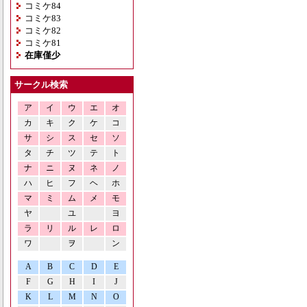
コミケ84
コミケ83
コミケ82
コミケ81
在庫僅少
サークル検索
ア
イ
ウ
エ
オ
カ
キ
ク
ケ
コ
サ
シ
ス
セ
ソ
タ
チ
ツ
テ
ト
ナ
ニ
ヌ
ネ
ノ
ハ
ヒ
フ
ヘ
ホ
マ
ミ
ム
メ
モ
ヤ
ユ
ヨ
ラ
リ
ル
レ
ロ
ワ
ヲ
ン
A
B
C
D
E
F
G
H
I
J
K
L
M
N
O