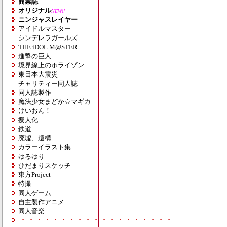
商業誌
オリジナル
NEW!!
ニンジャスレイヤー
アイドルマスター
シンデレラガールズ
THE iDOL M@STER
進撃の巨人
境界線上のホライゾン
東日本大震災
チャリティー同人誌
同人誌製作
魔法少女まどか☆マギカ
けいおん！
擬人化
鉄道
廃墟、遺構
カラーイラスト集
ゆるゆり
ひだまりスケッチ
東方Project
特撮
同人ゲーム
自主製作アニメ
同人音楽
・・・・・・・・・・・・・・・・・・・