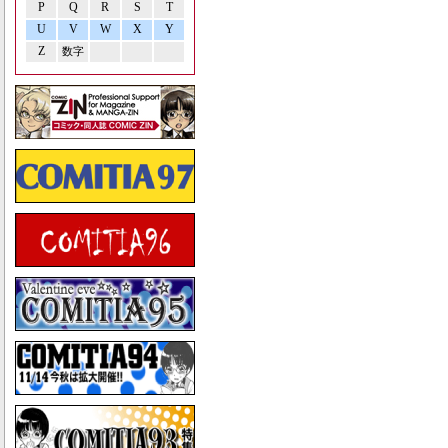
P
Q
R
S
T
U
V
W
X
Y
Z
数字