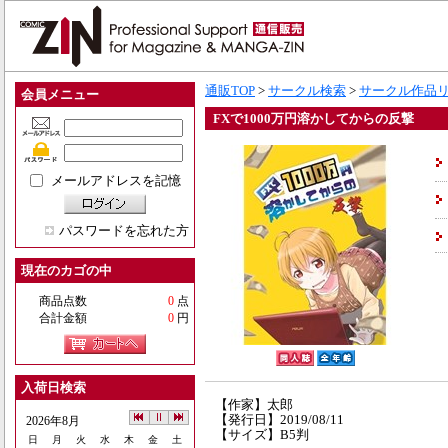
通販TOP
>
サークル検索
>
サークル作品
会員メニュー
FXで1000万円溶かしてからの反撃
メールアドレスを記憶
パスワードを忘れた方
現在のカゴの中
商品点数
0
点
合計金額
0
円
入荷日検索
【作家】太郎
【発行日】2019/08/11
2026年8月
【サイズ】B5判
日
月
火
水
木
金
土