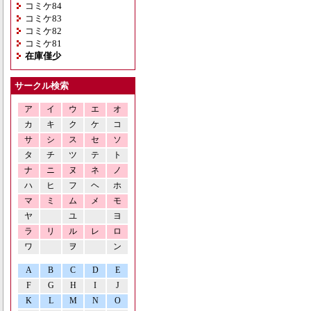
コミケ84
コミケ83
コミケ82
コミケ81
在庫僅少
サークル検索
ア
イ
ウ
エ
オ
カ
キ
ク
ケ
コ
サ
シ
ス
セ
ソ
タ
チ
ツ
テ
ト
ナ
ニ
ヌ
ネ
ノ
ハ
ヒ
フ
ヘ
ホ
マ
ミ
ム
メ
モ
ヤ
ユ
ヨ
ラ
リ
ル
レ
ロ
ワ
ヲ
ン
A
B
C
D
E
F
G
H
I
J
K
L
M
N
O