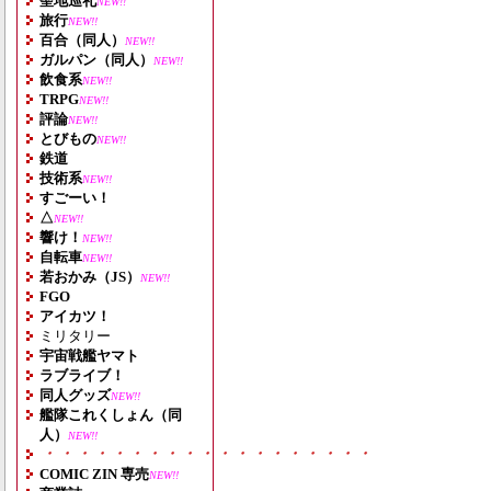
聖地巡礼
NEW!!
旅行
NEW!!
百合（同人）
NEW!!
ガルパン（同人）
NEW!!
飲食系
NEW!!
TRPG
NEW!!
評論
NEW!!
とびもの
NEW!!
鉄道
技術系
NEW!!
すごーい！
△
NEW!!
響け！
NEW!!
自転車
NEW!!
若おかみ（JS）
NEW!!
FGO
アイカツ！
ミリタリー
宇宙戦艦ヤマト
ラブライブ！
同人グッズ
NEW!!
艦隊これくしょん（同
人）
NEW!!
・・・・・・・・・・・・・・・・・・・
COMIC ZIN 専売
NEW!!