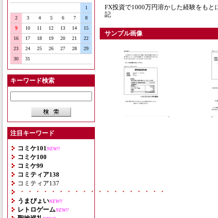
FX投資で1000万円溶かした経験をも
1
記
2
3
4
5
6
7
8
9
10
11
12
13
14
15
サンプル画像
16
17
18
19
20
21
22
23
24
25
26
27
28
29
30
31
キーワード検索
注目キーワード
コミケ101
NEW!!
コミケ100
コミケ99
コミティア138
コミティア137
・・・・・・・・・・・・・・・・・・・
うまぴょい
NEW!!
レトロゲーム
NEW!!