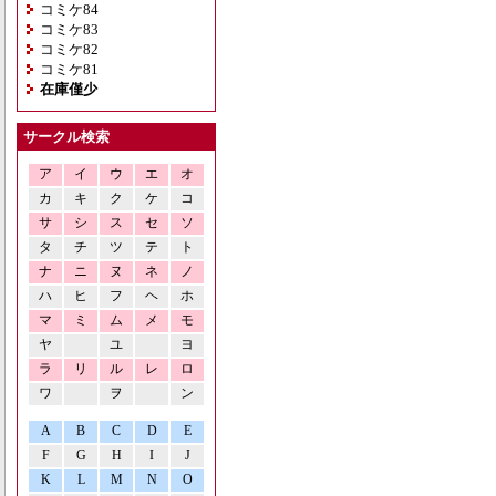
コミケ84
コミケ83
コミケ82
コミケ81
在庫僅少
サークル検索
ア
イ
ウ
エ
オ
カ
キ
ク
ケ
コ
サ
シ
ス
セ
ソ
タ
チ
ツ
テ
ト
ナ
ニ
ヌ
ネ
ノ
ハ
ヒ
フ
ヘ
ホ
マ
ミ
ム
メ
モ
ヤ
ユ
ヨ
ラ
リ
ル
レ
ロ
ワ
ヲ
ン
A
B
C
D
E
F
G
H
I
J
K
L
M
N
O