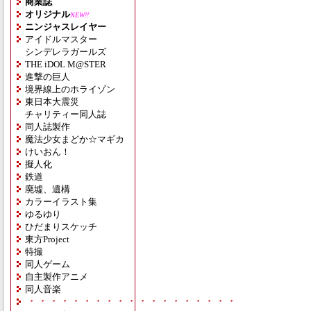
商業誌
オリジナル
NEW!!
ニンジャスレイヤー
アイドルマスター
シンデレラガールズ
THE iDOL M@STER
進撃の巨人
境界線上のホライゾン
東日本大震災
チャリティー同人誌
同人誌製作
魔法少女まどか☆マギカ
けいおん！
擬人化
鉄道
廃墟、遺構
カラーイラスト集
ゆるゆり
ひだまりスケッチ
東方Project
特撮
同人ゲーム
自主製作アニメ
同人音楽
・・・・・・・・・・・・・・・・・・・