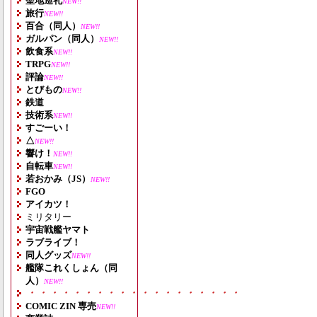
聖地巡礼
NEW!!
旅行
NEW!!
百合（同人）
NEW!!
ガルパン（同人）
NEW!!
飲食系
NEW!!
TRPG
NEW!!
評論
NEW!!
とびもの
NEW!!
鉄道
技術系
NEW!!
すごーい！
△
NEW!!
響け！
NEW!!
自転車
NEW!!
若おかみ（JS）
NEW!!
FGO
アイカツ！
ミリタリー
宇宙戦艦ヤマト
ラブライブ！
同人グッズ
NEW!!
艦隊これくしょん（同
人）
NEW!!
・・・・・・・・・・・・・・・・・・・
COMIC ZIN 専売
NEW!!