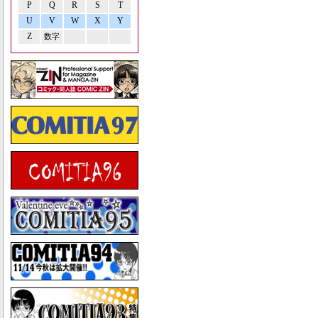
P
Q
R
S
T
U
V
W
X
Y
Z
数字