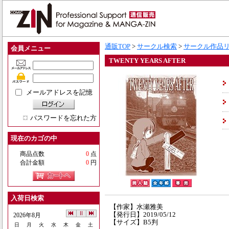
通販TOP
>
サークル検索
>
サークル作品
会員メニュー
TWENTY YEARS AFTER
メールアドレスを記憶
パスワードを忘れた方
現在のカゴの中
商品点数
0
点
合計金額
0
円
入荷日検索
【作家】水瀬雅美
【発行日】2019/05/12
2026年8月
【サイズ】B5判
日
月
火
水
木
金
土