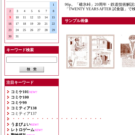
96p。「碓氷峠」20周年・鉄道技術
1
「TWENTY YEARS AFTER 試食版」
2
3
4
5
6
7
8
9
10
11
12
13
14
15
サンプル画像
16
17
18
19
20
21
22
23
24
25
26
27
28
29
30
31
キーワード検索
注目キーワード
コミケ101
NEW!!
コミケ100
コミケ99
コミティア138
コミティア137
・・・・・・・・・・・・・・・・・・・
うまぴょい
NEW!!
レトロゲーム
NEW!!