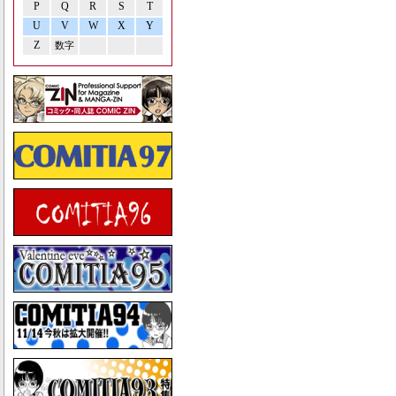
P
Q
R
S
T
U
V
W
X
Y
Z
数字