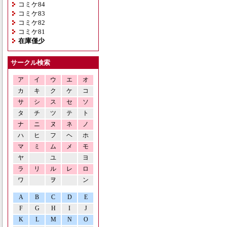
コミケ84
コミケ83
コミケ82
コミケ81
在庫僅少
サークル検索
ア
イ
ウ
エ
オ
カ
キ
ク
ケ
コ
サ
シ
ス
セ
ソ
タ
チ
ツ
テ
ト
ナ
ニ
ヌ
ネ
ノ
ハ
ヒ
フ
ヘ
ホ
マ
ミ
ム
メ
モ
ヤ
ユ
ヨ
ラ
リ
ル
レ
ロ
ワ
ヲ
ン
A
B
C
D
E
F
G
H
I
J
K
L
M
N
O