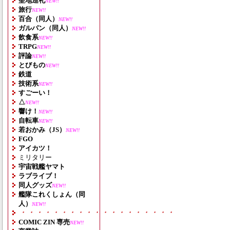
聖地巡礼
NEW!!
旅行
NEW!!
百合（同人）
NEW!!
ガルパン（同人）
NEW!!
飲食系
NEW!!
TRPG
NEW!!
評論
NEW!!
とびもの
NEW!!
鉄道
技術系
NEW!!
すごーい！
△
NEW!!
響け！
NEW!!
自転車
NEW!!
若おかみ（JS）
NEW!!
FGO
アイカツ！
ミリタリー
宇宙戦艦ヤマト
ラブライブ！
同人グッズ
NEW!!
艦隊これくしょん（同
人）
NEW!!
・・・・・・・・・・・・・・・・・・・
COMIC ZIN 専売
NEW!!