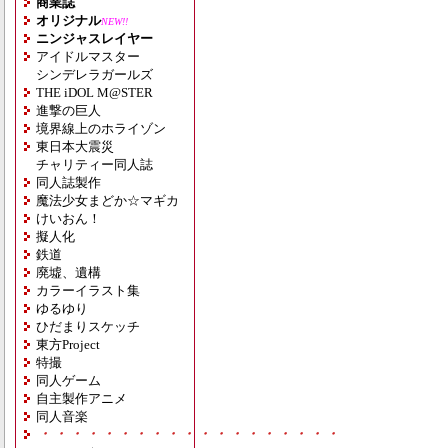
商業誌
オリジナル
NEW!!
ニンジャスレイヤー
アイドルマスター
シンデレラガールズ
THE iDOL M@STER
進撃の巨人
境界線上のホライゾン
東日本大震災
チャリティー同人誌
同人誌製作
魔法少女まどか☆マギカ
けいおん！
擬人化
鉄道
廃墟、遺構
カラーイラスト集
ゆるゆり
ひだまりスケッチ
東方Project
特撮
同人ゲーム
自主製作アニメ
同人音楽
・・・・・・・・・・・・・・・・・・・