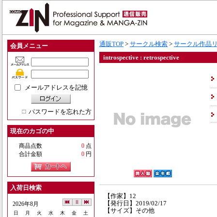
通販TOP
>
サークル検索
>
サークル作品
会員メニュー
introspective : retrospective
メールアドレスを記憶
パスワードを忘れた方
現在のカゴの中
商品点数
0
点
合計金額
0
円
入荷日検索
【作家】12
【発行日】2019/02/17
2026年8月
【サイズ】その他
日
月
火
水
木
金
土