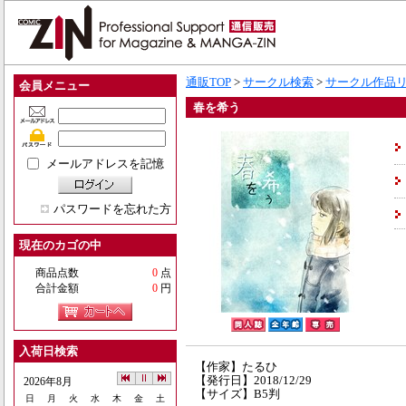
通販TOP
>
サークル検索
>
サークル作品
会員メニュー
春を希う
メールアドレスを記憶
パスワードを忘れた方
現在のカゴの中
商品点数
0
点
合計金額
0
円
入荷日検索
【作家】たるひ
【発行日】2018/12/29
2026年8月
【サイズ】B5判
日
月
火
水
木
金
土