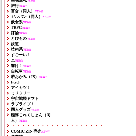
聖地巡礼
NEW!!
旅行
NEW!!
百合（同人）
NEW!!
ガルパン（同人）
NEW!!
飲食系
NEW!!
TRPG
NEW!!
評論
NEW!!
とびもの
NEW!!
鉄道
技術系
NEW!!
すごーい！
△
NEW!!
響け！
NEW!!
自転車
NEW!!
若おかみ（JS）
NEW!!
FGO
アイカツ！
ミリタリー
宇宙戦艦ヤマト
ラブライブ！
同人グッズ
NEW!!
艦隊これくしょん（同
人）
NEW!!
・・・・・・・・・・・・・・・・・・・
COMIC ZIN 専売
NEW!!