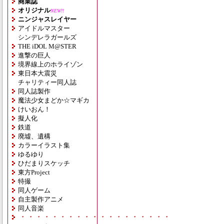
商業誌
オリジナル
NEW!!
ニンジャスレイヤー
アイドルマスター
シンデレラガールズ
THE iDOL M@STER
進撃の巨人
境界線上のホライゾン
東日本大震災
チャリティー同人誌
同人誌製作
魔法少女まどか☆マギカ
けいおん！
擬人化
鉄道
廃墟、遺構
カラーイラスト集
ゆるゆり
ひだまりスケッチ
東方Project
特撮
同人ゲーム
自主製作アニメ
同人音楽
・・・・・・・・・・・・・・・・・・・