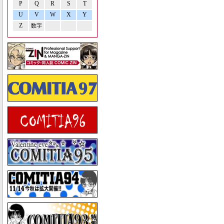
P
Q
R
S
T
U
V
W
X
Y
Z
数字