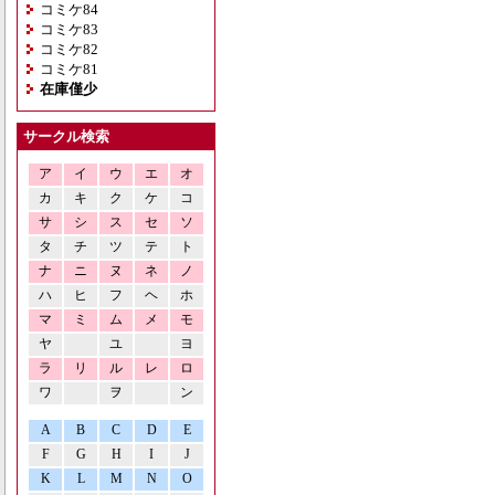
コミケ84
コミケ83
コミケ82
コミケ81
在庫僅少
サークル検索
ア
イ
ウ
エ
オ
カ
キ
ク
ケ
コ
サ
シ
ス
セ
ソ
タ
チ
ツ
テ
ト
ナ
ニ
ヌ
ネ
ノ
ハ
ヒ
フ
ヘ
ホ
マ
ミ
ム
メ
モ
ヤ
ユ
ヨ
ラ
リ
ル
レ
ロ
ワ
ヲ
ン
A
B
C
D
E
F
G
H
I
J
K
L
M
N
O