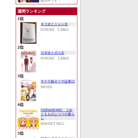
販売中です！
週間ランキング
1位
ネコ太とニャン太
FUNUKE LABLE
2位
ロボ太とポコ太
FUNUKE LABLE
3位
サクラ姫ネリマ証券12
SIESTA
4位
UME&MOMO うめ
ともものふつうの暮ら
し
MAGNET HILL
5位