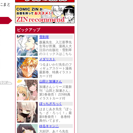
風にまと
ピックアップ
雪割草
森薫先生、入江亜季先
生等が所属、漫画人大
注目の出版社・雪割草
のコミックスはこちら
メダリスト
つるまいかだ先生のフ
ィギュアスケート漫画
最新巻、特典イラスト
カード付
山田と加瀬さん
TOPへ
加瀬さんシリーズ最新
刊「山田と加瀬さん」
第5巻発売！ ZIN特典
イラストカード付
ぼっちざろっく
はまじあき先生『ぼっ
ち・ざ・ろっく！』最
新8巻発売！ 各巻特
典付いてます。
ゆるキャン△
大好評、あｆろ先生