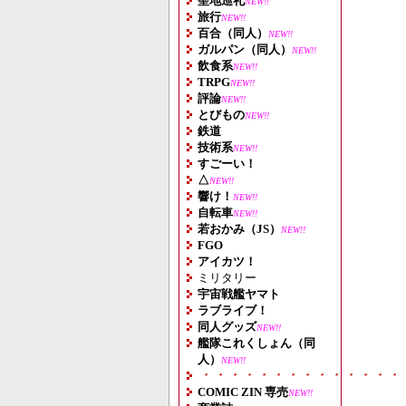
聖地巡礼
NEW!!
旅行
NEW!!
百合（同人）
NEW!!
ガルパン（同人）
NEW!!
飲食系
NEW!!
TRPG
NEW!!
評論
NEW!!
とびもの
NEW!!
鉄道
技術系
NEW!!
すごーい！
△
NEW!!
響け！
NEW!!
自転車
NEW!!
若おかみ（JS）
NEW!!
FGO
アイカツ！
ミリタリー
宇宙戦艦ヤマト
ラブライブ！
同人グッズ
NEW!!
艦隊これくしょん（同
人）
NEW!!
・・・・・・・・・・・・・・
COMIC ZIN 専売
NEW!!