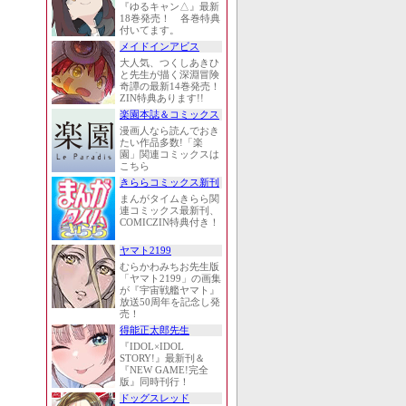
『ゆるキャン△』最新
18巻発売！ 各巻特典
付いてます。
メイドインアビス
大人気、つくしあきひ
と先生が描く深淵冒険
奇譚の最新14巻発売！
ZIN特典あります!!
楽園本誌＆コミックス
漫画人なら読んでおき
たい作品多数!「楽
園」関連コミックスは
こちら
きららコミックス新刊
まんがタイムきらら関
連コミックス最新刊、
COMICZIN特典付き！
ヤマト2199
むらかわみちお先生版
「ヤマト2199」の画集
が『宇宙戦艦ヤマト』
放送50周年を記念し発
売！
得能正太郎先生
『IDOL×IDOL
STORY!』最新刊＆
『NEW GAME!完全
版』同時刊行！
ドッグスレッド