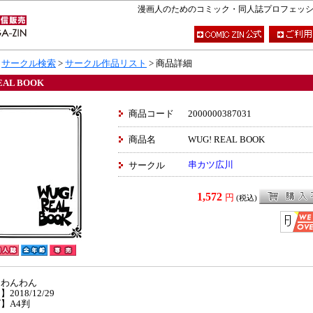
漫画人のためのコミック・同人誌プロフェッショナ
>
サークル検索
>
サークル作品リスト
> 商品詳細
EAL BOOK
商品コード
2000000387031
商品名
WUG! REAL BOOK
串カツ広川
サークル
1,572
円
(税込)
】わんわん
2018/12/29
】A4判