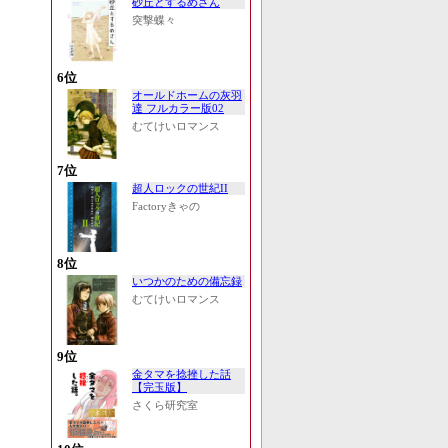
砂丘とするめさん
突撃蝶々
6位
オールドホームの灰羽
達 フルカラー版02
むてけいロマンス
7位
超人ロックの世紀II
Factoryきゃの
8位
いつかのための備忘録
むてけいロマンス
9位
金タマを捻挫した話
【完玉版】
さくら研究室