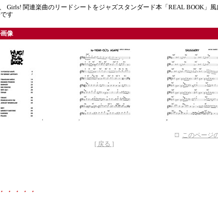
Up、 Girls! 関連楽曲のリードシートをジャズスタンダード本「REAL BOOK」
冊です
ル画像
このページの
[ 戻る ]
・・・・・