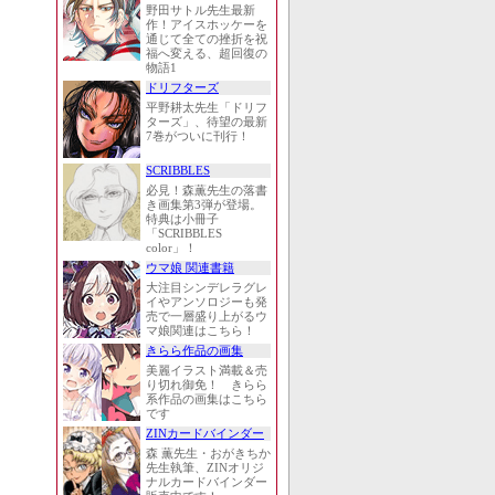
野田サトル先生最新
作！アイスホッケーを
通じて全ての挫折を祝
福へ変える、超回復の
物語1
ドリフターズ
平野耕太先生「ドリフ
ターズ」、待望の最新
7巻がついに刊行！
SCRIBBLES
必見！森薫先生の落書
き画集第3弾が登場。
特典は小冊子
「SCRIBBLES
color」！
ウマ娘 関連書籍
大注目シンデレラグレ
イやアンソロジーも発
売で一層盛り上がるウ
マ娘関連はこちら！
きらら作品の画集
美麗イラスト満載＆売
り切れ御免！ きらら
系作品の画集はこちら
です
ZINカードバインダー
森 薫先生・おがきちか
先生執筆、ZINオリジ
ナルカードバインダー