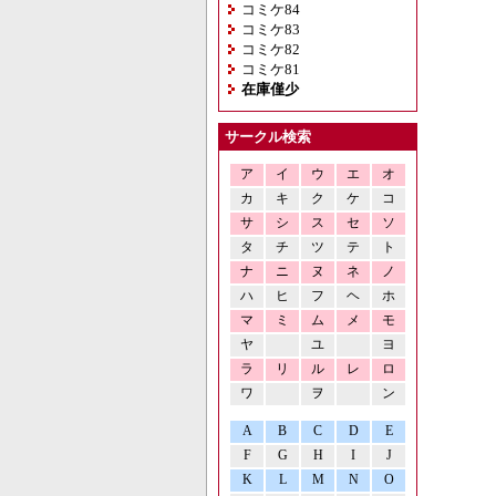
コミケ84
コミケ83
コミケ82
コミケ81
在庫僅少
サークル検索
ア
イ
ウ
エ
オ
カ
キ
ク
ケ
コ
サ
シ
ス
セ
ソ
タ
チ
ツ
テ
ト
ナ
ニ
ヌ
ネ
ノ
ハ
ヒ
フ
ヘ
ホ
マ
ミ
ム
メ
モ
ヤ
ユ
ヨ
ラ
リ
ル
レ
ロ
ワ
ヲ
ン
A
B
C
D
E
F
G
H
I
J
K
L
M
N
O