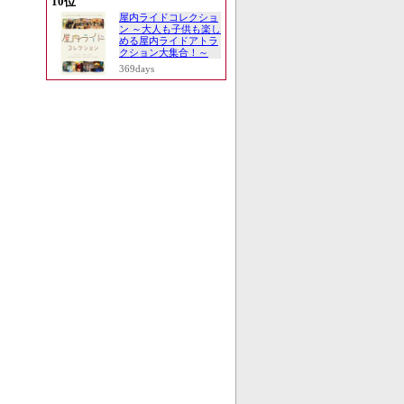
10位
屋内ライドコレクショ
ン ～大人も子供も楽し
める屋内ライドアトラ
クション大集合！～
369days