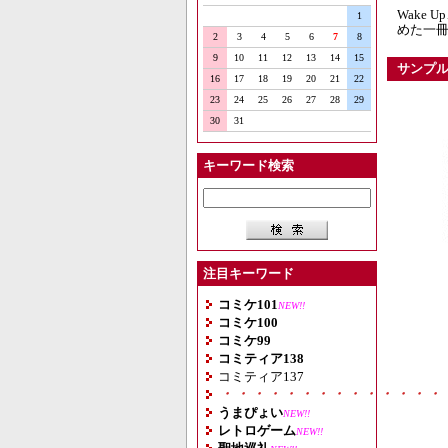
Wake 
1
めた一
2
3
4
5
6
7
8
9
10
11
12
13
14
15
サンプ
16
17
18
19
20
21
22
23
24
25
26
27
28
29
30
31
キーワード検索
注目キーワード
コミケ101
NEW!!
コミケ100
コミケ99
コミティア138
コミティア137
・・・・・・・・・・・・・・
うまぴょい
NEW!!
レトロゲーム
NEW!!