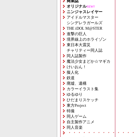
商業誌
オリジナル
NEW!!
ニンジャスレイヤー
アイドルマスター
シンデレラガールズ
THE iDOL M@STER
進撃の巨人
境界線上のホライゾン
東日本大震災
チャリティー同人誌
同人誌製作
魔法少女まどか☆マギカ
けいおん！
擬人化
鉄道
廃墟、遺構
カラーイラスト集
ゆるゆり
ひだまりスケッチ
東方Project
特撮
同人ゲーム
自主製作アニメ
同人音楽
・・・・・・・・・・・・・・