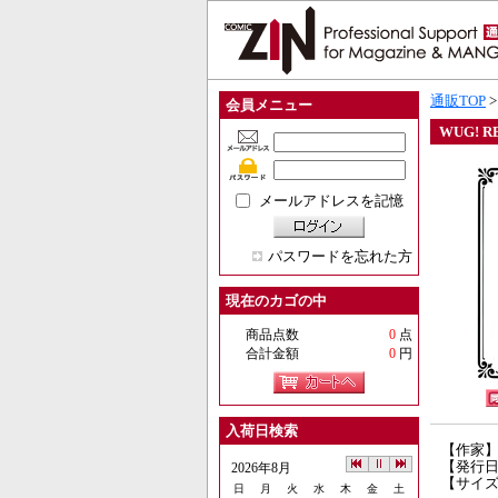
通販TOP
会員メニュー
WUG! R
メールアドレスを記憶
パスワードを忘れた方
現在のカゴの中
商品点数
0
点
合計金額
0
円
入荷日検索
【作家
【発行日】
2026年8月
【サイズ
日
月
火
水
木
金
土