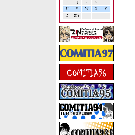
P
Q
R
S
T
U
V
W
X
Y
Z
数字