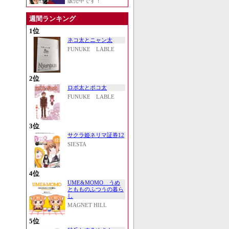
販売中です！
週間ランキング
1位
ネコ太とニャン太
FUNUKE LABLE
2位
ロボ太とポコ太
FUNUKE LABLE
3位
サクラ姫ネリマ証券12
SIESTA
4位
UME&MOMO うめ
ともものふつうの暮ら
し
MAGNET HILL
5位