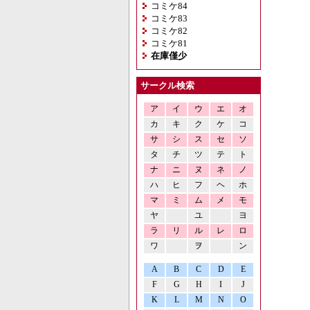
コミケ84
コミケ83
コミケ82
コミケ81
在庫僅少
サークル検索
ア
イ
ウ
エ
オ
カ
キ
ク
ケ
コ
サ
シ
ス
セ
ソ
タ
チ
ツ
テ
ト
ナ
ニ
ヌ
ネ
ノ
ハ
ヒ
フ
ヘ
ホ
マ
ミ
ム
メ
モ
ヤ
ユ
ヨ
ラ
リ
ル
レ
ロ
ワ
ヲ
ン
A
B
C
D
E
F
G
H
I
J
K
L
M
N
O