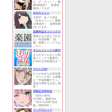
ち・ざ・ろっく！』最
新8巻発売！ 各巻特
典付いてます。
ゆるキャン△
大好評、あｆろ先生
『ゆるキャン△』最新
18巻発売！ 各巻特典
付いてます。
楽園本誌＆コミックス
漫画人なら読んでおき
たい作品多数!「楽
園」関連コミックスは
こちら
きららコミックス新刊
まんがタイムきらら関
連コミックス最新刊、
COMICZIN特典付き！
ヤマト2199
むらかわみちお先生版
「ヤマト2199」の画集
が『宇宙戦艦ヤマト』
放送50周年を記念し発
売！
得能正太郎先生
『IDOL×IDOL
STORY!』最新刊＆
『NEW GAME!完全
版』同時刊行！
ドッグスレッド