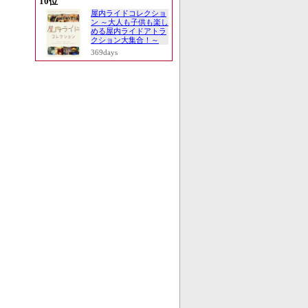
10位
屋内ライドコレクショ
ン ～大人も子供も楽し
める屋内ライドアトラ
クション大集合！～
369days