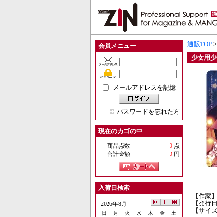
通販TOP
会員メニュー
少女用少
メールアドレスを記憶
パスワードを忘れた方
現在のカゴの中
商品点数
0
点
合計金額
0
円
入荷日検索
【作家】
【発行日】
2026年8月
【サイズ
日
月
火
水
木
金
土