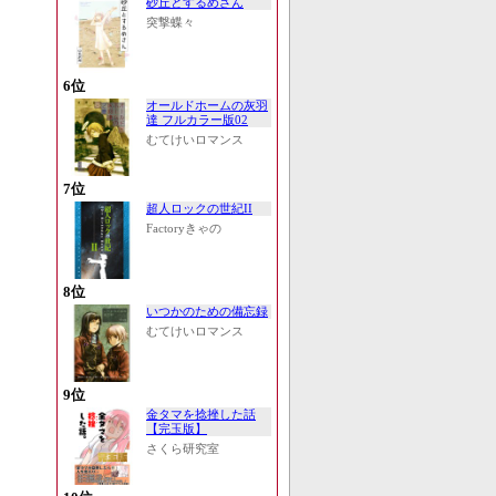
砂丘とするめさん
突撃蝶々
6位
オールドホームの灰羽
達 フルカラー版02
むてけいロマンス
7位
超人ロックの世紀II
Factoryきゃの
8位
いつかのための備忘録
むてけいロマンス
9位
金タマを捻挫した話
【完玉版】
さくら研究室