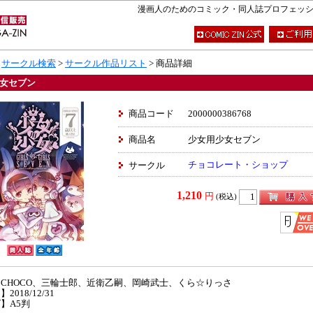
漫画人のためのコミック・同人誌プロフェッショナ
>
サークル検索
>
サークル作品リスト
> 商品詳細
女セブン
商品コード
2000000386768
商品名
少女用少女セブン
チョコレート・ショップ
サークル
1,210
円
(税込)
CHOCO、三輪士郎、近衛乙嗣、岡崎武士、くら☆りっさ
2018/12/31
】A5判