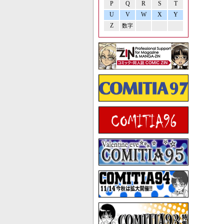
P
Q
R
S
T
U
V
W
X
Y
Z
数字