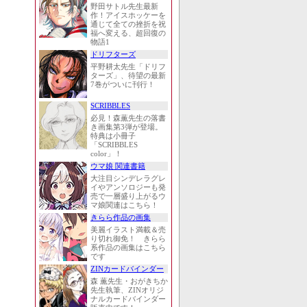
野田サトル先生最新
作！アイスホッケーを
通じて全ての挫折を祝
福へ変える、超回復の
物語1
ドリフターズ
平野耕太先生「ドリフ
ターズ」、待望の最新
7巻がついに刊行！
SCRIBBLES
必見！森薫先生の落書
き画集第3弾が登場。
特典は小冊子
「SCRIBBLES
color」！
ウマ娘 関連書籍
大注目シンデレラグレ
イやアンソロジーも発
売で一層盛り上がるウ
マ娘関連はこちら！
きらら作品の画集
美麗イラスト満載＆売
り切れ御免！ きらら
系作品の画集はこちら
です
ZINカードバインダー
森 薫先生・おがきちか
先生執筆、ZINオリジ
ナルカードバインダー