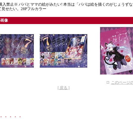
購入禁止※ パパとママの絵がみたい! 本当は「パパは絵を描くのがじょうず
て見せたい。28Pフルカラー
ル画像
このページの
[ 戻る ]
・・・・・