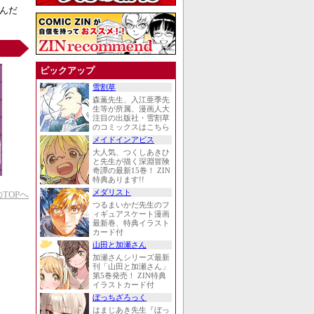
なんだ
ピックアップ
雪割草
森薫先生、入江亜季先
生等が所属、漫画人大
注目の出版社・雪割草
のコミックスはこちら
メイドインアビス
大人気、つくしあきひ
と先生が描く深淵冒険
奇譚の最新15巻！ ZIN
特典あります!!
メダリスト
TOPへ
つるまいかだ先生のフ
ィギュアスケート漫画
最新巻、特典イラスト
カード付
山田と加瀬さん
加瀬さんシリーズ最新
刊「山田と加瀬さん」
第5巻発売！ ZIN特典
イラストカード付
ぼっちざろっく
はまじあき先生『ぼっ