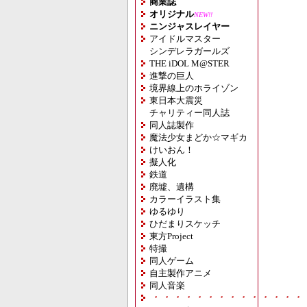
商業誌
オリジナル
NEW!!
ニンジャスレイヤー
アイドルマスター
シンデレラガールズ
THE iDOL M@STER
進撃の巨人
境界線上のホライゾン
東日本大震災
チャリティー同人誌
同人誌製作
魔法少女まどか☆マギカ
けいおん！
擬人化
鉄道
廃墟、遺構
カラーイラスト集
ゆるゆり
ひだまりスケッチ
東方Project
特撮
同人ゲーム
自主製作アニメ
同人音楽
・・・・・・・・・・・・・・