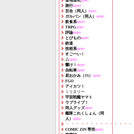
聖地巡礼
NEW!!
旅行
NEW!!
百合（同人）
NEW!!
ガルパン（同人）
NEW!!
飲食系
NEW!!
TRPG
NEW!!
評論
NEW!!
とびもの
NEW!!
鉄道
技術系
NEW!!
すごーい！
△
NEW!!
響け！
NEW!!
自転車
NEW!!
若おかみ（JS）
NEW!!
FGO
アイカツ！
ミリタリー
宇宙戦艦ヤマト
ラブライブ！
同人グッズ
NEW!!
艦隊これくしょん（同
人）
NEW!!
・・・・・・・・・・・・・・
COMIC ZIN 専売
NEW!!