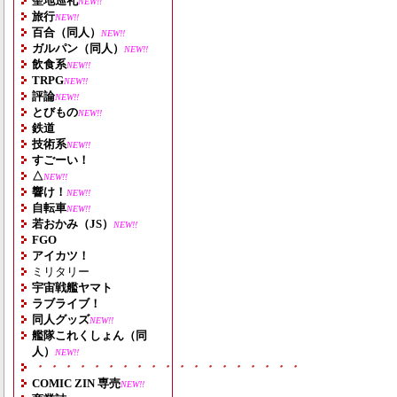
聖地巡礼
NEW!!
旅行
NEW!!
百合（同人）
NEW!!
ガルパン（同人）
NEW!!
飲食系
NEW!!
TRPG
NEW!!
評論
NEW!!
とびもの
NEW!!
鉄道
技術系
NEW!!
すごーい！
△
NEW!!
響け！
NEW!!
自転車
NEW!!
若おかみ（JS）
NEW!!
FGO
アイカツ！
ミリタリー
宇宙戦艦ヤマト
ラブライブ！
同人グッズ
NEW!!
艦隊これくしょん（同
人）
NEW!!
・・・・・・・・・・・・・・・・・・・
COMIC ZIN 専売
NEW!!