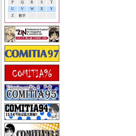
P
Q
R
S
T
U
V
W
X
Y
Z
数字