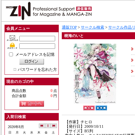
通販TOP
>
サークル検索
>
サークル作品
会員メニュー
樹海のいと
メールアドレスを記憶
パスワードを忘れた方
現在のカゴの中
商品点数
0
点
合計金額
0
円
入荷日検索
【作家】チヒロ
【発行日】2009/10/11
2026年8月
【サイズ】B5判
日
月
火
水
木
金
土