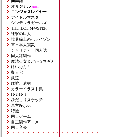
商業誌
オリジナル
NEW!!
ニンジャスレイヤー
アイドルマスター
シンデレラガールズ
THE iDOL M@STER
進撃の巨人
境界線上のホライゾン
東日本大震災
チャリティー同人誌
同人誌製作
魔法少女まどか☆マギカ
けいおん！
擬人化
鉄道
廃墟、遺構
カラーイラスト集
ゆるゆり
ひだまりスケッチ
東方Project
特撮
同人ゲーム
自主製作アニメ
同人音楽
・・・・・・・・・・・・・・・・・・・