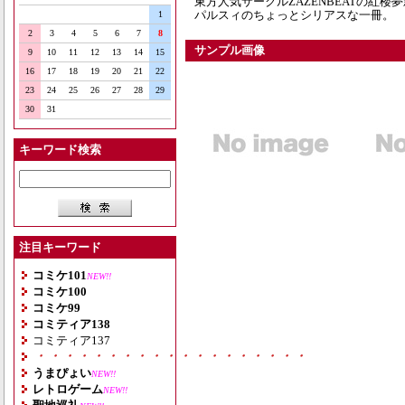
東方人気サークルZAZENBEATの紅楼夢
パルスィのちょっとシリアスな一冊。
1
2
3
4
5
6
7
8
サンプル画像
9
10
11
12
13
14
15
16
17
18
19
20
21
22
23
24
25
26
27
28
29
30
31
キーワード検索
注目キーワード
コミケ101
NEW!!
コミケ100
コミケ99
コミティア138
コミティア137
・・・・・・・・・・・・・・・・・・・
うまぴょい
NEW!!
レトロゲーム
NEW!!