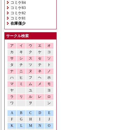
コミケ84
コミケ83
コミケ82
コミケ81
在庫僅少
サークル検索
ア
イ
ウ
エ
オ
カ
キ
ク
ケ
コ
サ
シ
ス
セ
ソ
タ
チ
ツ
テ
ト
ナ
ニ
ヌ
ネ
ノ
ハ
ヒ
フ
ヘ
ホ
マ
ミ
ム
メ
モ
ヤ
ユ
ヨ
ラ
リ
ル
レ
ロ
ワ
ヲ
ン
A
B
C
D
E
F
G
H
I
J
K
L
M
N
O