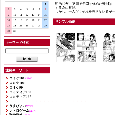
明治17年、英国で学問を修めた芳則は
1
する為に奮闘。
2
3
4
5
6
7
8
しかし、一人だけそれを許さない者が
9
10
11
12
13
14
15
16
17
18
19
20
21
22
サンプル画像
23
24
25
26
27
28
29
30
31
キーワード検索
注目キーワード
コミケ101
NEW!!
コミケ100
コミケ99
コミティア138
コミティア137
・・・・・・・・・・・・・・・・・・・
うまぴょい
NEW!!
レトロゲーム
NEW!!