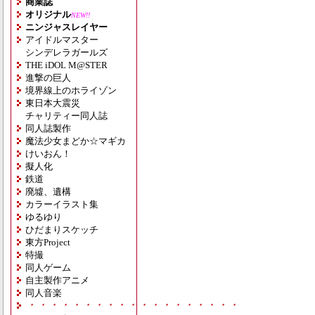
商業誌
オリジナル
NEW!!
ニンジャスレイヤー
アイドルマスター
シンデレラガールズ
THE iDOL M@STER
進撃の巨人
境界線上のホライゾン
東日本大震災
チャリティー同人誌
同人誌製作
魔法少女まどか☆マギカ
けいおん！
擬人化
鉄道
廃墟、遺構
カラーイラスト集
ゆるゆり
ひだまりスケッチ
東方Project
特撮
同人ゲーム
自主製作アニメ
同人音楽
・・・・・・・・・・・・・・・・・・・