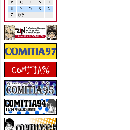
P
Q
R
S
T
U
V
W
X
Y
Z
数字