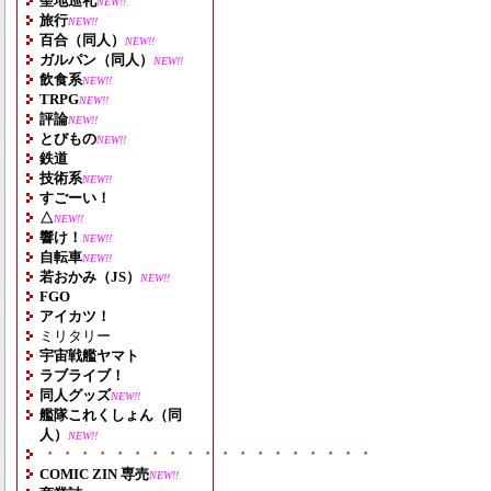
聖地巡礼
NEW!!
旅行
NEW!!
百合（同人）
NEW!!
ガルパン（同人）
NEW!!
飲食系
NEW!!
TRPG
NEW!!
評論
NEW!!
とびもの
NEW!!
鉄道
技術系
NEW!!
すごーい！
△
NEW!!
響け！
NEW!!
自転車
NEW!!
若おかみ（JS）
NEW!!
FGO
アイカツ！
ミリタリー
宇宙戦艦ヤマト
ラブライブ！
同人グッズ
NEW!!
艦隊これくしょん（同
人）
NEW!!
・・・・・・・・・・・・・・・・・・・
COMIC ZIN 専売
NEW!!