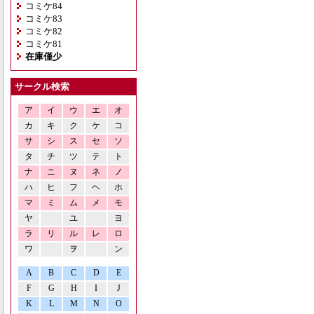
コミケ84
コミケ83
コミケ82
コミケ81
在庫僅少
サークル検索
ア
イ
ウ
エ
オ
カ
キ
ク
ケ
コ
サ
シ
ス
セ
ソ
タ
チ
ツ
テ
ト
ナ
ニ
ヌ
ネ
ノ
ハ
ヒ
フ
ヘ
ホ
マ
ミ
ム
メ
モ
ヤ
ユ
ヨ
ラ
リ
ル
レ
ロ
ワ
ヲ
ン
A
B
C
D
E
F
G
H
I
J
K
L
M
N
O