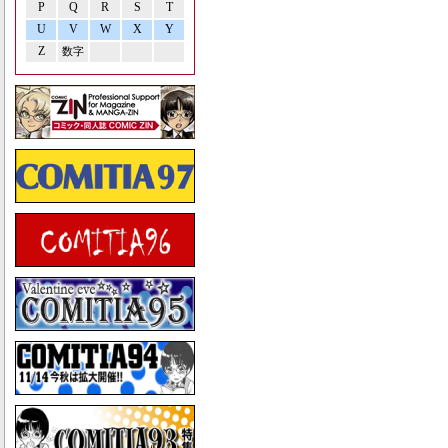
P
Q
R
S
T
U
V
W
X
Y
Z
数字