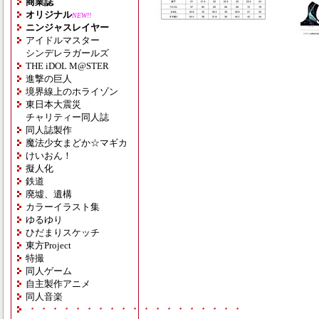
商業誌
オリジナル
NEW!!
ニンジャスレイヤー
アイドルマスター
シンデレラガールズ
THE iDOL M@STER
進撃の巨人
境界線上のホライゾン
東日本大震災
チャリティー同人誌
同人誌製作
魔法少女まどか☆マギカ
けいおん！
擬人化
鉄道
廃墟、遺構
カラーイラスト集
ゆるゆり
ひだまりスケッチ
東方Project
特撮
同人ゲーム
自主製作アニメ
同人音楽
・・・・・・・・・・・・・・・・・・・