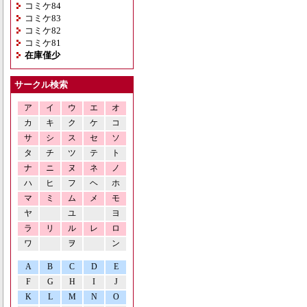
コミケ84
コミケ83
コミケ82
コミケ81
在庫僅少
サークル検索
ア
イ
ウ
エ
オ
カ
キ
ク
ケ
コ
サ
シ
ス
セ
ソ
タ
チ
ツ
テ
ト
ナ
ニ
ヌ
ネ
ノ
ハ
ヒ
フ
ヘ
ホ
マ
ミ
ム
メ
モ
ヤ
ユ
ヨ
ラ
リ
ル
レ
ロ
ワ
ヲ
ン
A
B
C
D
E
F
G
H
I
J
K
L
M
N
O