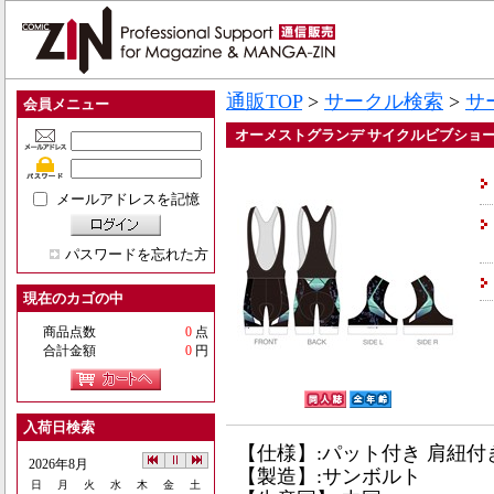
通販TOP
>
サークル検索
>
サ
会員メニュー
オーメストグランデ サイクルビブショー
メールアドレスを記憶
パスワードを忘れた方
現在のカゴの中
商品点数
0
点
合計金額
0
円
入荷日検索
【仕様】:パット付き 肩紐付
2026年8月
【製造】:サンボルト
日
月
火
水
木
金
土