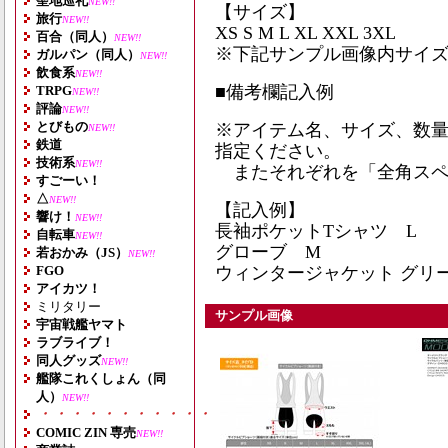
聖地巡礼
NEW!!
【サイズ】
旅行
NEW!!
XS S M L XL XXL 3XL
百合（同人）
NEW!!
※下記サンプル画像内サイ
ガルパン（同人）
NEW!!
飲食系
NEW!!
■備考欄記入例
TRPG
NEW!!
評論
NEW!!
とびもの
※アイテム名、サイズ、数量
NEW!!
鉄道
指定ください。
技術系
NEW!!
またそれぞれを「全角スペ
すごーい！
△
NEW!!
【記入例】
響け！
NEW!!
長袖ポケットTシャツ L
自転車
NEW!!
グローブ M
若おかみ（JS）
NEW!!
FGO
ウィンタージャケット グリー
アイカツ！
ミリタリー
サンプル画像
宇宙戦艦ヤマト
ラブライブ！
同人グッズ
NEW!!
艦隊これくしょん（同
人）
NEW!!
・・・・・・・・・・・・・・・・・・・
COMIC ZIN 専売
NEW!!