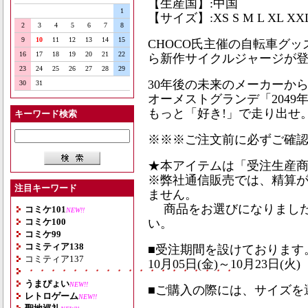
【生産国】:中国
1
【サイズ】:XS S M L XL XXL
2
3
4
5
6
7
8
9
10
11
12
13
14
15
CHOCO氏主催の自転車グ
16
17
18
19
20
21
22
ら新作サイクルジャージが登
23
24
25
26
27
28
29
30年後の未来のメーカーか
30
31
オーメストグランデ「2049
もっと「好き!」で走り出せ
キーワード検索
※※※ご注文前に必ずご確
★本アイテムは「受注生産
※弊社通信販売では、精算
注目キーワード
ません。
商品をお選びになりました
コミケ101
NEW!!
コミケ100
い。
コミケ99
コミティア138
■受注期間を設けております
コミティア137
10月05日(金)～10月23日(火)
・・・・・・・・・・・・・・・・・・・
うまぴょい
NEW!!
■ご購入の際には、サイズを
レトロゲーム
NEW!!