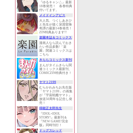
『ゆるキャン△』最新
18巻発売！ 各巻特典
付いてます。
メイドインアビス
大人気、つくしあきひ
と先生が描く深淵冒険
奇譚の最新14巻発売！
ZIN特典あります!!
楽園本誌＆コミックス
漫画人なら読んでおき
たい作品多数!「楽
園」関連コミックスは
こちら
きららコミックス新刊
まんがタイムきらら関
連コミックス最新刊、
COMICZIN特典付き！
ヤマト2199
むらかわみちお先生版
「ヤマト2199」の画集
が『宇宙戦艦ヤマト』
放送50周年を記念し発
売！
得能正太郎先生
『IDOL×IDOL
STORY!』最新刊＆
『NEW GAME!完全
版』同時刊行！
ドッグスレッド