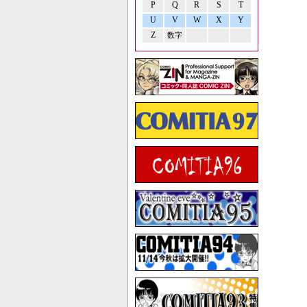
P
Q
R
S
T
U
V
W
X
Y
Z
数字