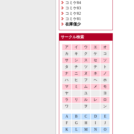
コミケ84
コミケ83
コミケ82
コミケ81
在庫僅少
サークル検索
ア
イ
ウ
エ
オ
カ
キ
ク
ケ
コ
サ
シ
ス
セ
ソ
タ
チ
ツ
テ
ト
ナ
ニ
ヌ
ネ
ノ
ハ
ヒ
フ
ヘ
ホ
マ
ミ
ム
メ
モ
ヤ
ユ
ヨ
ラ
リ
ル
レ
ロ
ワ
ヲ
ン
A
B
C
D
E
F
G
H
I
J
K
L
M
N
O