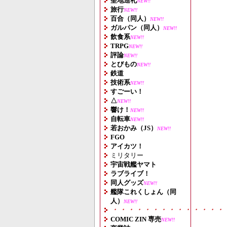
聖地巡礼
NEW!!
旅行
NEW!!
百合（同人）
NEW!!
ガルパン（同人）
NEW!!
飲食系
NEW!!
TRPG
NEW!!
評論
NEW!!
とびもの
NEW!!
鉄道
技術系
NEW!!
すごーい！
△
NEW!!
響け！
NEW!!
自転車
NEW!!
若おかみ（JS）
NEW!!
FGO
アイカツ！
ミリタリー
宇宙戦艦ヤマト
ラブライブ！
同人グッズ
NEW!!
艦隊これくしょん（同
人）
NEW!!
・・・・・・・・・・・・・・
COMIC ZIN 専売
NEW!!