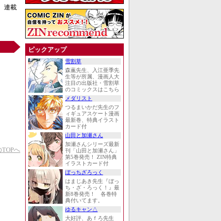
。連載
ピックアップ
雪割草
森薫先生、入江亜季先
生等が所属、漫画人大
注目の出版社・雪割草
のコミックスはこちら
メダリスト
つるまいかだ先生のフ
ィギュアスケート漫画
最新巻、特典イラスト
カード付
山田と加瀬さん
加瀬さんシリーズ最新
TOPへ
刊「山田と加瀬さん」
第5巻発売！ ZIN特典
イラストカード付
ぼっちざろっく
はまじあき先生『ぼっ
ち・ざ・ろっく！』最
新8巻発売！ 各巻特
典付いてます。
ゆるキャン△
大好評、あｆろ先生