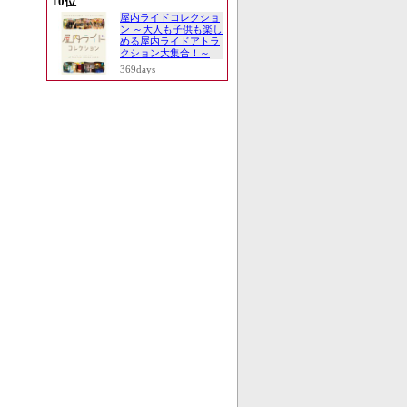
10位
屋内ライドコレクショ
ン ～大人も子供も楽し
める屋内ライドアトラ
クション大集合！～
369days