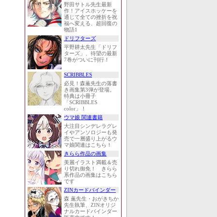
野田サトル先生最新
作！アイスホッケーを
通じて全ての挫折を祝
福へ変える、超回復の
物語1
ドリフターズ
平野耕太先生「ドリフ
ターズ」、待望の最新
7巻がついに刊行！
SCRIBBLES
必見！森薫先生の落書
き画集第3弾が登場。
特典は小冊子
「SCRIBBLES
color」！
ウマ娘 関連書籍
大注目シンデレラグレ
イやアンソロジーも発
売で一層盛り上がるウ
マ娘関連はこちら！
きらら作品の画集
美麗イラスト満載＆売
り切れ御免！ きらら
系作品の画集はこちら
です
ZINカードバインダー
森 薫先生・おがきちか
先生執筆、ZINオリジ
ナルカードバインダー