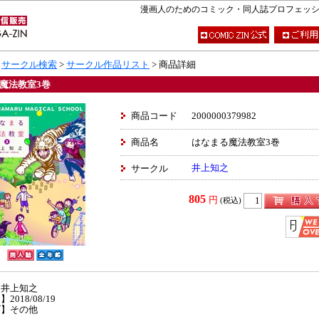
漫画人のためのコミック・同人誌プロフェッショナ
>
サークル検索
>
サークル作品リスト
> 商品詳細
魔法教室3巻
商品コード
2000000379982
商品名
はなまる魔法教室3巻
井上知之
サークル
805
円
(税込)
】井上知之
2018/08/19
ズ】その他