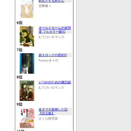
砂丘とするめさん
突撃蝶々
6位
オールドホームの灰羽
達 フルカラー版02
むてけいロマンス
7位
超人ロックの世紀II
Factoryきゃの
8位
いつかのための備忘録
むてけいロマンス
9位
金タマを捻挫した話
【完玉版】
さくら研究室