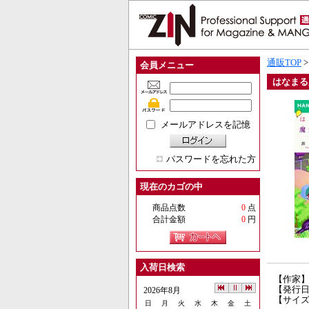
通販TOP
会員メニュー
はなまる
メールアドレスを記憶
パスワードを忘れた方
現在のカゴの中
商品点数
0
点
合計金額
0
円
入荷日検索
【作家
【発行日】
2026年8月
【サイ
日
月
火
水
木
金
土