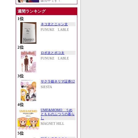
販売中です！
週間ランキング
1位
ネコ太とニャン太
FUNUKE LABLE
2位
ロボ太とポコ太
FUNUKE LABLE
3位
サクラ姫ネリマ証券12
SIESTA
4位
UME&MOMO うめ
ともものふつうの暮ら
し
MAGNET HILL
5位