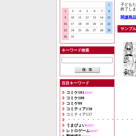
子ども
1
終了し
2
3
4
5
6
7
8
関連商品
9
10
11
12
13
14
15
16
17
18
19
20
21
22
サンプ
23
24
25
26
27
28
29
30
31
キーワード検索
注目キーワード
コミケ101
NEW!!
コミケ100
コミケ99
コミティア138
コミティア137
・・・・・・・・・・・・・・
うまぴょい
NEW!!
レトロゲーム
NEW!!