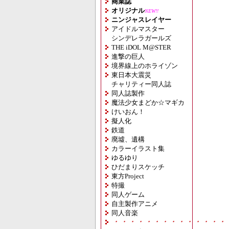
商業誌
オリジナル
NEW!!
ニンジャスレイヤー
アイドルマスター
シンデレラガールズ
THE iDOL M@STER
進撃の巨人
境界線上のホライゾン
東日本大震災
チャリティー同人誌
同人誌製作
魔法少女まどか☆マギカ
けいおん！
擬人化
鉄道
廃墟、遺構
カラーイラスト集
ゆるゆり
ひだまりスケッチ
東方Project
特撮
同人ゲーム
自主製作アニメ
同人音楽
・・・・・・・・・・・・・・