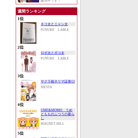
販売中です！
週間ランキング
1位
ネコ太とニャン太
FUNUKE LABLE
2位
ロボ太とポコ太
FUNUKE LABLE
3位
サクラ姫ネリマ証券12
SIESTA
4位
UME&MOMO うめ
ともものふつうの暮ら
し
MAGNET HILL
5位