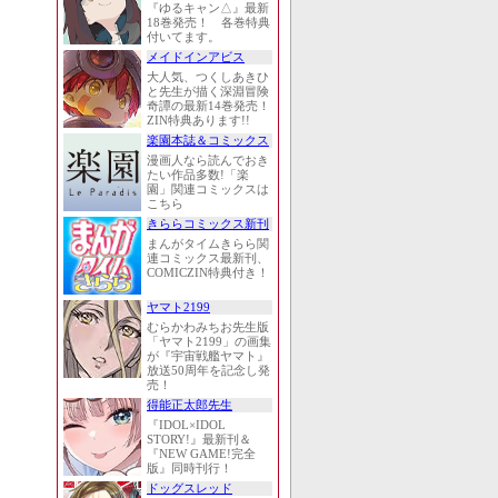
『ゆるキャン△』最新
18巻発売！ 各巻特典
付いてます。
メイドインアビス
大人気、つくしあきひ
と先生が描く深淵冒険
奇譚の最新14巻発売！
ZIN特典あります!!
楽園本誌＆コミックス
漫画人なら読んでおき
たい作品多数!「楽
園」関連コミックスは
こちら
きららコミックス新刊
まんがタイムきらら関
連コミックス最新刊、
COMICZIN特典付き！
ヤマト2199
むらかわみちお先生版
「ヤマト2199」の画集
が『宇宙戦艦ヤマト』
放送50周年を記念し発
売！
得能正太郎先生
『IDOL×IDOL
STORY!』最新刊＆
『NEW GAME!完全
版』同時刊行！
ドッグスレッド