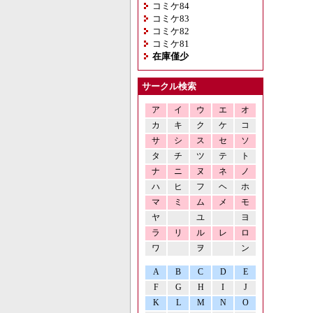
コミケ84
コミケ83
コミケ82
コミケ81
在庫僅少
サークル検索
ア
イ
ウ
エ
オ
カ
キ
ク
ケ
コ
サ
シ
ス
セ
ソ
タ
チ
ツ
テ
ト
ナ
ニ
ヌ
ネ
ノ
ハ
ヒ
フ
ヘ
ホ
マ
ミ
ム
メ
モ
ヤ
ユ
ヨ
ラ
リ
ル
レ
ロ
ワ
ヲ
ン
A
B
C
D
E
F
G
H
I
J
K
L
M
N
O