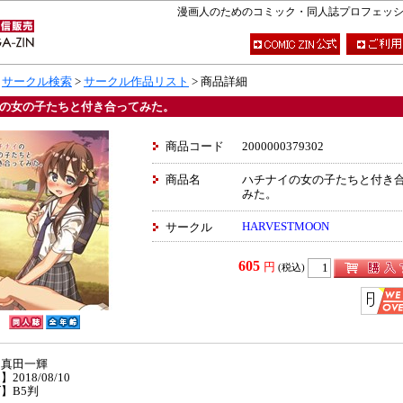
漫画人のためのコミック・同人誌プロフェッショナ
>
サークル検索
>
サークル作品リスト
> 商品詳細
の女の子たちと付き合ってみた。
商品コード
2000000379302
商品名
ハチナイの女の子たちと付き
みた。
HARVESTMOON
サークル
605
円
(税込)
】真田一輝
2018/08/10
】B5判