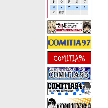
P
Q
R
S
T
U
V
W
X
Y
Z
数字