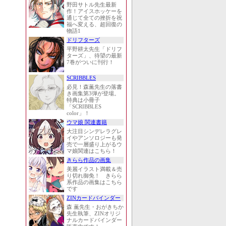
野田サトル先生最新
作！アイスホッケーを
通じて全ての挫折を祝
福へ変える、超回復の
物語1
ドリフターズ
平野耕太先生「ドリフ
ターズ」、待望の最新
7巻がついに刊行！
SCRIBBLES
必見！森薫先生の落書
き画集第3弾が登場。
特典は小冊子
「SCRIBBLES
color」！
ウマ娘 関連書籍
大注目シンデレラグレ
イやアンソロジーも発
売で一層盛り上がるウ
マ娘関連はこちら！
きらら作品の画集
美麗イラスト満載＆売
り切れ御免！ きらら
系作品の画集はこちら
です
ZINカードバインダー
森 薫先生・おがきちか
先生執筆、ZINオリジ
ナルカードバインダー