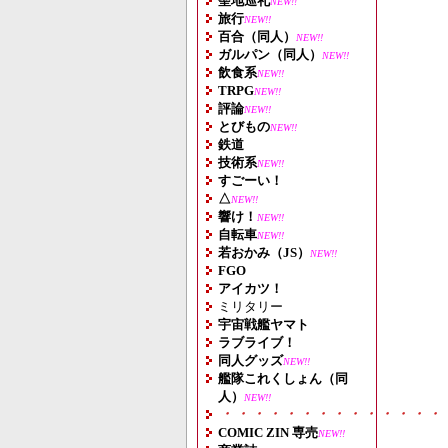
聖地巡礼
NEW!!
旅行
NEW!!
百合（同人）
NEW!!
ガルパン（同人）
NEW!!
飲食系
NEW!!
TRPG
NEW!!
評論
NEW!!
とびもの
NEW!!
鉄道
技術系
NEW!!
すごーい！
△
NEW!!
響け！
NEW!!
自転車
NEW!!
若おかみ（JS）
NEW!!
FGO
アイカツ！
ミリタリー
宇宙戦艦ヤマト
ラブライブ！
同人グッズ
NEW!!
艦隊これくしょん（同
人）
NEW!!
・・・・・・・・・・・・・・
COMIC ZIN 専売
NEW!!