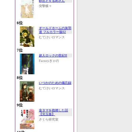
砂丘とするめさん
突撃蝶々
6位
オールドホームの灰羽
達 フルカラー版02
むてけいロマンス
7位
超人ロックの世紀II
Factoryきゃの
8位
いつかのための備忘録
むてけいロマンス
9位
金タマを捻挫した話
【完玉版】
さくら研究室