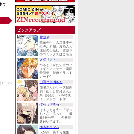
本で
ピックアップ
雪割草
森薫先生、入江亜季先
生等が所属、漫画人大
注目の出版社・雪割草
のコミックスはこちら
メダリスト
つるまいかだ先生のフ
ィギュアスケート漫画
最新巻、特典イラスト
カード付
山田と加瀬さん
TOPへ
加瀬さんシリーズ最新
刊「山田と加瀬さん」
第5巻発売！ ZIN特典
イラストカード付
ぼっちざろっく
はまじあき先生『ぼっ
ち・ざ・ろっく！』最
新8巻発売！ 各巻特
典付いてます。
ゆるキャン△
大好評、あｆろ先生