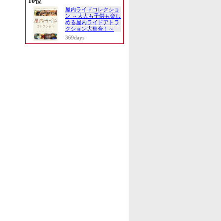
10位
屋内ライドコレクショ
ン ～大人も子供も楽し
める屋内ライドアトラ
クション大集合！～
369days