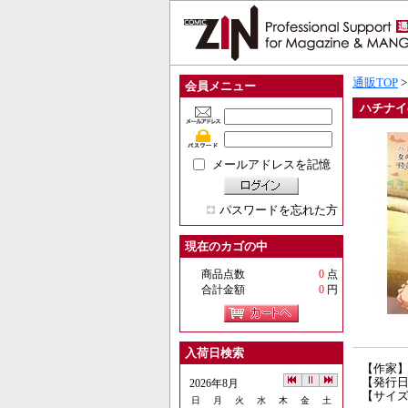
通販TOP
会員メニュー
ハチナイ
メールアドレスを記憶
パスワードを忘れた方
現在のカゴの中
商品点数
0
点
合計金額
0
円
入荷日検索
【作家
【発行日】
2026年8月
【サイズ
日
月
火
水
木
金
土