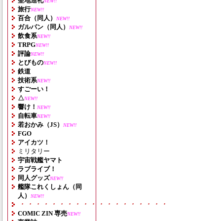
聖地巡礼
NEW!!
旅行
NEW!!
百合（同人）
NEW!!
ガルパン（同人）
NEW!!
飲食系
NEW!!
TRPG
NEW!!
評論
NEW!!
とびもの
NEW!!
鉄道
技術系
NEW!!
すごーい！
△
NEW!!
響け！
NEW!!
自転車
NEW!!
若おかみ（JS）
NEW!!
FGO
アイカツ！
ミリタリー
宇宙戦艦ヤマト
ラブライブ！
同人グッズ
NEW!!
艦隊これくしょん（同
人）
NEW!!
・・・・・・・・・・・・・・・・・・・
COMIC ZIN 専売
NEW!!