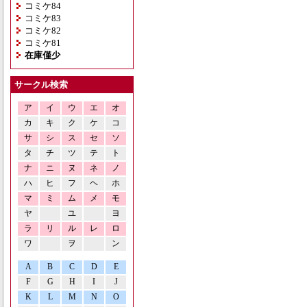
コミケ84
コミケ83
コミケ82
コミケ81
在庫僅少
サークル検索
ア
イ
ウ
エ
オ
カ
キ
ク
ケ
コ
サ
シ
ス
セ
ソ
タ
チ
ツ
テ
ト
ナ
ニ
ヌ
ネ
ノ
ハ
ヒ
フ
ヘ
ホ
マ
ミ
ム
メ
モ
ヤ
ユ
ヨ
ラ
リ
ル
レ
ロ
ワ
ヲ
ン
A
B
C
D
E
F
G
H
I
J
K
L
M
N
O