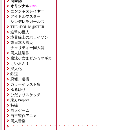
商業誌
オリジナル
NEW!!
ニンジャスレイヤー
アイドルマスター
シンデレラガールズ
THE iDOL M@STER
進撃の巨人
境界線上のホライゾン
東日本大震災
チャリティー同人誌
同人誌製作
魔法少女まどか☆マギカ
けいおん！
擬人化
鉄道
廃墟、遺構
カラーイラスト集
ゆるゆり
ひだまりスケッチ
東方Project
特撮
同人ゲーム
自主製作アニメ
同人音楽
・・・・・・・・・・・・・・・・・・・