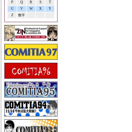
P
Q
R
S
T
U
V
W
X
Y
Z
数字