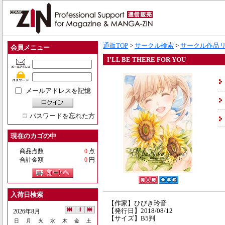
通販TOP
>
サークル検索
>
サークル作品
会員メニュー
I’LL BE THERE FOR YOU
メールアドレスを記憶
パスワードを忘れた方
現在のカゴの中
商品点数
0
点
合計金額
0
円
入荷日検索
【作家】ひびき玲音
【発行日】2018/08/12
2026年8月
【サイズ】B5判
日
月
火
水
木
金
土