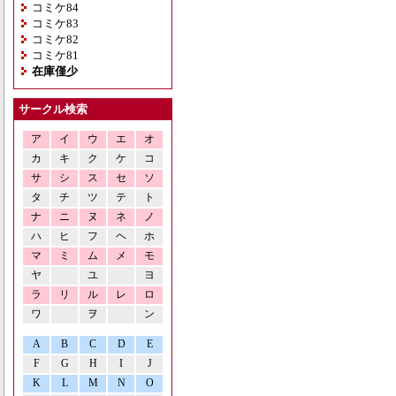
コミケ84
コミケ83
コミケ82
コミケ81
在庫僅少
サークル検索
ア
イ
ウ
エ
オ
カ
キ
ク
ケ
コ
サ
シ
ス
セ
ソ
タ
チ
ツ
テ
ト
ナ
ニ
ヌ
ネ
ノ
ハ
ヒ
フ
ヘ
ホ
マ
ミ
ム
メ
モ
ヤ
ユ
ヨ
ラ
リ
ル
レ
ロ
ワ
ヲ
ン
A
B
C
D
E
F
G
H
I
J
K
L
M
N
O