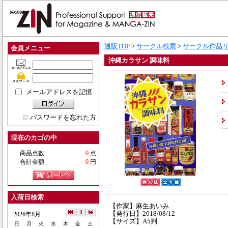
通販TOP
>
サークル検索
>
サークル作品
会員メニュー
沖縄カラサン 調味料
メールアドレスを記憶
パスワードを忘れた方
現在のカゴの中
商品点数
0
点
合計金額
0
円
入荷日検索
【作家】麻生あいみ
【発行日】2018/08/12
2026年8月
【サイズ】A5判
日
月
火
水
木
金
土