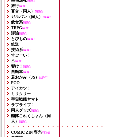
聖地巡礼
NEW!!
旅行
NEW!!
百合（同人）
NEW!!
ガルパン（同人）
NEW!!
飲食系
NEW!!
TRPG
NEW!!
評論
NEW!!
とびもの
NEW!!
鉄道
技術系
NEW!!
すごーい！
△
NEW!!
響け！
NEW!!
自転車
NEW!!
若おかみ（JS）
NEW!!
FGO
アイカツ！
ミリタリー
宇宙戦艦ヤマト
ラブライブ！
同人グッズ
NEW!!
艦隊これくしょん（同
人）
NEW!!
・・・・・・・・・・・・・・・・・・・
COMIC ZIN 専売
NEW!!