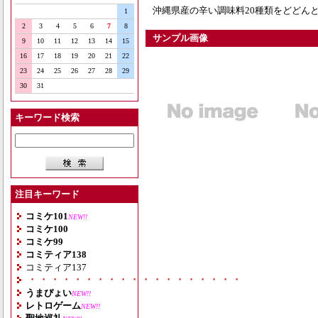
沖縄県産の辛い調味料20種類をどどんと
1
2
3
4
5
6
7
8
サンプル画像
9
10
11
12
13
14
15
16
17
18
19
20
21
22
23
24
25
26
27
28
29
30
31
キーワード検索
注目キーワード
コミケ101
NEW!!
コミケ100
コミケ99
コミティア138
コミティア137
・・・・・・・・・・・・・・・・・・・
うまぴょい
NEW!!
レトロゲーム
NEW!!