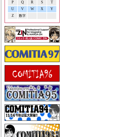
P
Q
R
S
T
U
V
W
X
Y
Z
数字