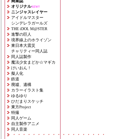
商業誌
オリジナル
NEW!!
ニンジャスレイヤー
アイドルマスター
シンデレラガールズ
THE iDOL M@STER
進撃の巨人
境界線上のホライゾン
東日本大震災
チャリティー同人誌
同人誌製作
魔法少女まどか☆マギカ
けいおん！
擬人化
鉄道
廃墟、遺構
カラーイラスト集
ゆるゆり
ひだまりスケッチ
東方Project
特撮
同人ゲーム
自主製作アニメ
同人音楽
・・・・・・・・・・・・・・・・・・・