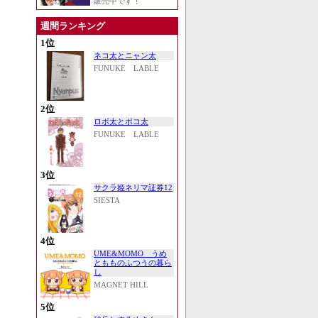
販売中です！
週間ランキング
1位
ネコ太とニャン太
FUNUKE LABLE
2位
ロボ太とポコ太
FUNUKE LABLE
3位
サクラ姫ネリマ証券12
SIESTA
4位
UME&MOMO うめ
ともものふつうの暮ら
し
MAGNET HILL
5位