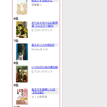
砂丘とするめさん
突撃蝶々
6位
オールドホームの灰羽
達 フルカラー版02
むてけいロマンス
7位
超人ロックの世紀II
Factoryきゃの
8位
いつかのための備忘録
むてけいロマンス
9位
金タマを捻挫した話
【完玉版】
さくら研究室