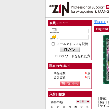
通販TOP
会員メニュー
Engla
メールアドレスを記憶
パスワードを忘れた方
現在のカゴの中
商品点数
0
点
合計金額
0
円
入荷日検索
【作家
【発行日】
2026年8月
【サイズ
日
月
火
水
木
金
土