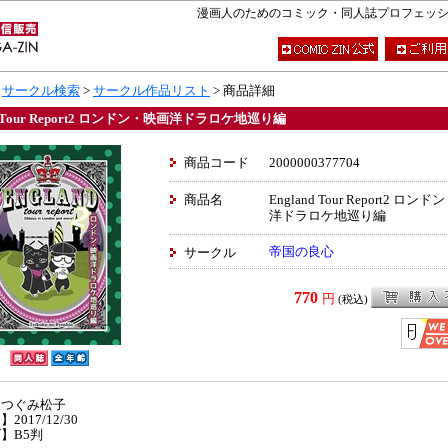
漫画人のためのコミック・同人誌プロフェッショナ
>
サークル検索
>
サークル作品リスト
> 商品詳細
nd Tour Report2 ロンドン・映画洋ドラロケ地巡り編
商品コード
2000000377704
商品名
England Tour Report2 ロン
洋ドラロケ地巡り編
帝国の良心
サークル
770
円
(税込)
】つぐみ松子
2017/12/30
】B5判