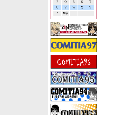
P
Q
R
S
T
U
V
W
X
Y
Z
数字