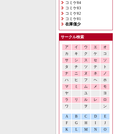
コミケ84
コミケ83
コミケ82
コミケ81
在庫僅少
サークル検索
ア
イ
ウ
エ
オ
カ
キ
ク
ケ
コ
サ
シ
ス
セ
ソ
タ
チ
ツ
テ
ト
ナ
ニ
ヌ
ネ
ノ
ハ
ヒ
フ
ヘ
ホ
マ
ミ
ム
メ
モ
ヤ
ユ
ヨ
ラ
リ
ル
レ
ロ
ワ
ヲ
ン
A
B
C
D
E
F
G
H
I
J
K
L
M
N
O