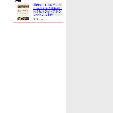
10位
屋内ライドコレクショ
ン ～大人も子供も楽し
める屋内ライドアトラ
クション大集合！～
369days