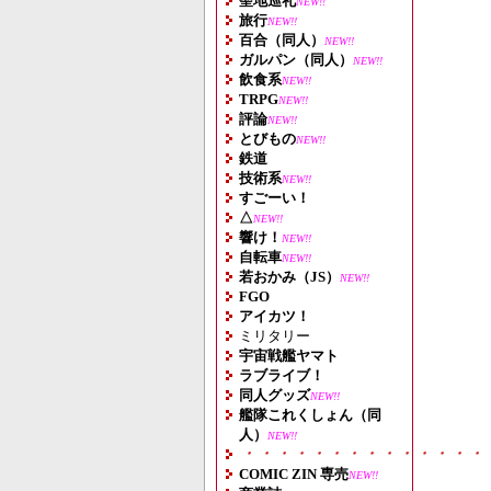
聖地巡礼
NEW!!
旅行
NEW!!
百合（同人）
NEW!!
ガルパン（同人）
NEW!!
飲食系
NEW!!
TRPG
NEW!!
評論
NEW!!
とびもの
NEW!!
鉄道
技術系
NEW!!
すごーい！
△
NEW!!
響け！
NEW!!
自転車
NEW!!
若おかみ（JS）
NEW!!
FGO
アイカツ！
ミリタリー
宇宙戦艦ヤマト
ラブライブ！
同人グッズ
NEW!!
艦隊これくしょん（同
人）
NEW!!
・・・・・・・・・・・・・・
COMIC ZIN 専売
NEW!!