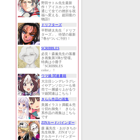
野田サトル先生最新
作！アイスホッケーを
通じて全ての挫折を祝
福へ変える、超回復の
物語1
ドリフターズ
平野耕太先生「ドリフ
ターズ」、待望の最新
7巻がついに刊行！
SCRIBBLES
必見！森薫先生の落書
き画集第3弾が登場。
特典は小冊子
「SCRIBBLES
color」！
ウマ娘 関連書籍
大注目シンデレラグレ
イやアンソロジーも発
売で一層盛り上がるウ
マ娘関連はこちら！
きらら作品の画集
美麗イラスト満載＆売
り切れ御免！ きらら
系作品の画集はこちら
です
ZINカードバインダー
森 薫先生・おがきちか
先生執筆、ZINオリジ
ナルカードバインダー