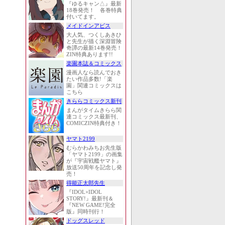
『ゆるキャン△』最新
18巻発売！ 各巻特典
付いてます。
メイドインアビス
大人気、つくしあきひ
と先生が描く深淵冒険
奇譚の最新14巻発売！
ZIN特典あります!!
楽園本誌＆コミックス
漫画人なら読んでおき
たい作品多数!「楽
園」関連コミックスは
こちら
きららコミックス新刊
まんがタイムきらら関
連コミックス最新刊、
COMICZIN特典付き！
ヤマト2199
むらかわみちお先生版
「ヤマト2199」の画集
が『宇宙戦艦ヤマト』
放送50周年を記念し発
売！
得能正太郎先生
『IDOL×IDOL
STORY!』最新刊＆
『NEW GAME!完全
版』同時刊行！
ドッグスレッド