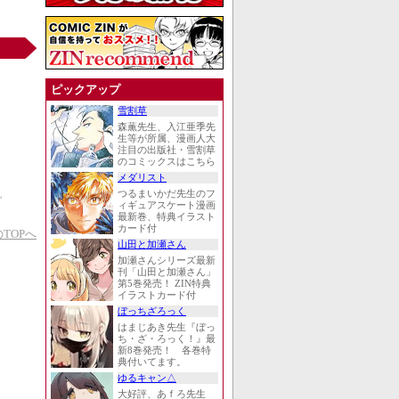
ピックアップ
雪割草
森薫先生、入江亜季先
生等が所属、漫画人大
注目の出版社・雪割草
のコミックスはこちら
メダリスト
つるまいかだ先生のフ
ィギュアスケート漫画
最新巻、特典イラスト
カード付
TOPへ
山田と加瀬さん
加瀬さんシリーズ最新
刊「山田と加瀬さん」
第5巻発売！ ZIN特典
イラストカード付
ぼっちざろっく
はまじあき先生『ぼっ
ち・ざ・ろっく！』最
新8巻発売！ 各巻特
典付いてます。
ゆるキャン△
大好評、あｆろ先生