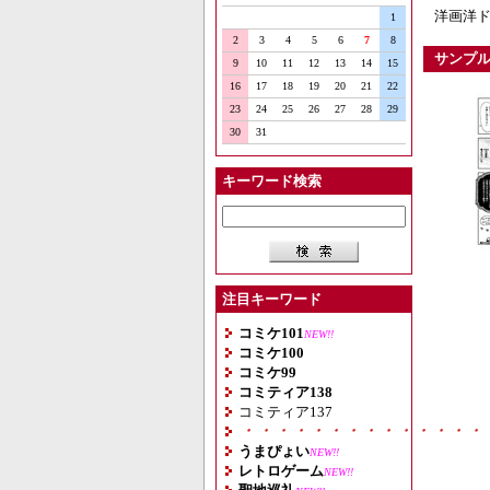
洋画洋ド
1
2
3
4
5
6
7
8
サンプ
9
10
11
12
13
14
15
16
17
18
19
20
21
22
23
24
25
26
27
28
29
30
31
キーワード検索
注目キーワード
コミケ101
NEW!!
コミケ100
コミケ99
コミティア138
コミティア137
・・・・・・・・・・・・・・
うまぴょい
NEW!!
レトロゲーム
NEW!!