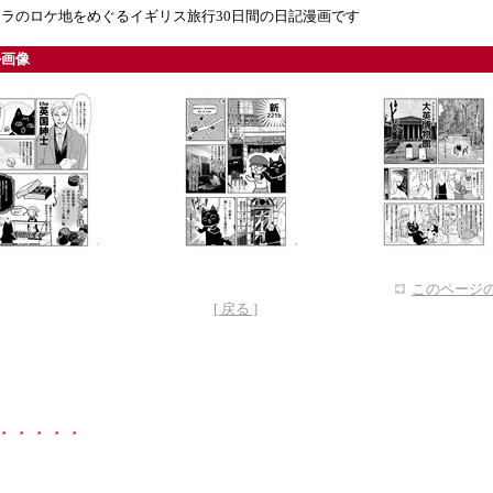
ラのロケ地をめぐるイギリス旅行30日間の日記漫画です
ル画像
このページの
[ 戻る ]
・・・・・