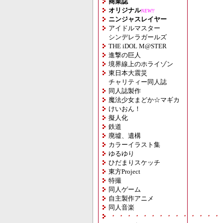
商業誌
オリジナル
NEW!!
ニンジャスレイヤー
アイドルマスター
シンデレラガールズ
THE iDOL M@STER
進撃の巨人
境界線上のホライゾン
東日本大震災
チャリティー同人誌
同人誌製作
魔法少女まどか☆マギカ
けいおん！
擬人化
鉄道
廃墟、遺構
カラーイラスト集
ゆるゆり
ひだまりスケッチ
東方Project
特撮
同人ゲーム
自主製作アニメ
同人音楽
・・・・・・・・・・・・・・