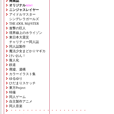
商業誌
オリジナル
NEW!!
ニンジャスレイヤー
アイドルマスター
シンデレラガールズ
THE iDOL M@STER
進撃の巨人
境界線上のホライゾン
東日本大震災
チャリティー同人誌
同人誌製作
魔法少女まどか☆マギカ
けいおん！
擬人化
鉄道
廃墟、遺構
カラーイラスト集
ゆるゆり
ひだまりスケッチ
東方Project
特撮
同人ゲーム
自主製作アニメ
同人音楽
・・・・・・・・・・・・・・・・・・・