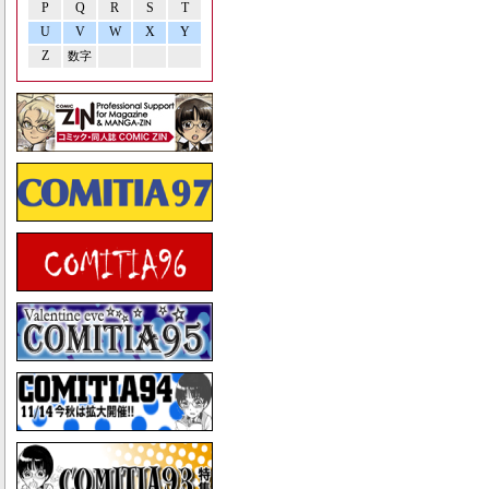
P
Q
R
S
T
U
V
W
X
Y
Z
数字