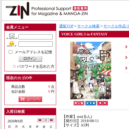
通販TOP
>
サークル検索
>
サークル作品
会員メニュー
VOICE GIRLS in FANTASY
メールアドレスを記憶
パスワードを忘れた方
現在のカゴの中
商品点数
0
点
合計金額
0
円
入荷日検索
【作家】run(るん)
【発行日】2018/08/11
2026年8月
【サイズ】A5判
日
月
火
水
木
金
土