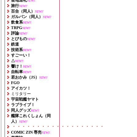
聖地巡礼
NEW!!
旅行
NEW!!
百合（同人）
NEW!!
ガルパン（同人）
NEW!!
飲食系
NEW!!
TRPG
NEW!!
評論
NEW!!
とびもの
NEW!!
鉄道
技術系
NEW!!
すごーい！
△
NEW!!
響け！
NEW!!
自転車
NEW!!
若おかみ（JS）
NEW!!
FGO
アイカツ！
ミリタリー
宇宙戦艦ヤマト
ラブライブ！
同人グッズ
NEW!!
艦隊これくしょん（同
人）
NEW!!
・・・・・・・・・・・・・・・・・・・
COMIC ZIN 専売
NEW!!