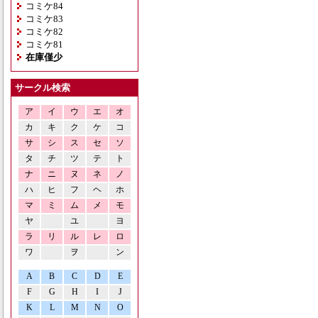
コミケ84
コミケ83
コミケ82
コミケ81
在庫僅少
サークル検索
ア
イ
ウ
エ
オ
カ
キ
ク
ケ
コ
サ
シ
ス
セ
ソ
タ
チ
ツ
テ
ト
ナ
ニ
ヌ
ネ
ノ
ハ
ヒ
フ
ヘ
ホ
マ
ミ
ム
メ
モ
ヤ
ユ
ヨ
ラ
リ
ル
レ
ロ
ワ
ヲ
ン
A
B
C
D
E
F
G
H
I
J
K
L
M
N
O