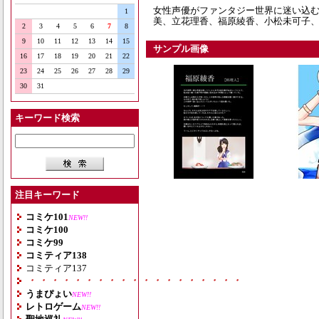
女性声優がファンタジー世界に迷い込む
1
美、立花理香、福原綾香、小松未可子、
2
3
4
5
6
7
8
9
10
11
12
13
14
15
サンプル画像
16
17
18
19
20
21
22
23
24
25
26
27
28
29
30
31
キーワード検索
注目キーワード
コミケ101
NEW!!
コミケ100
コミケ99
コミティア138
コミティア137
・・・・・・・・・・・・・・・・・・・
うまぴょい
NEW!!
レトロゲーム
NEW!!