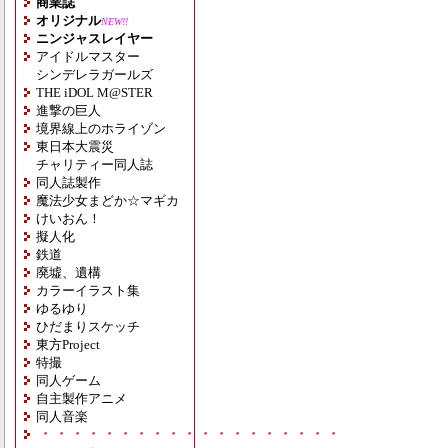
商業誌
オリジナル
NEW!!
ニンジャスレイヤー
アイドルマスター
シンデレラガールズ
THE iDOL M@STER
進撃の巨人
境界線上のホライゾン
東日本大震災
チャリティー同人誌
同人誌製作
魔法少女まどか☆マギカ
けいおん！
擬人化
鉄道
廃墟、遺構
カラーイラスト集
ゆるゆり
ひだまりスケッチ
東方Project
特撮
同人ゲーム
自主製作アニメ
同人音楽
・・・・・・・・・・・・・・・・・・・