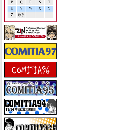
P
Q
R
S
T
U
V
W
X
Y
Z
数字