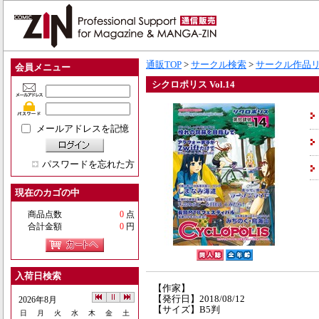
通販TOP
>
サークル検索
>
サークル作品
会員メニュー
シクロポリス Vol.14
メールアドレスを記憶
パスワードを忘れた方
現在のカゴの中
商品点数
0
点
合計金額
0
円
入荷日検索
【作家】
【発行日】2018/08/12
2026年8月
【サイズ】B5判
日
月
火
水
木
金
土