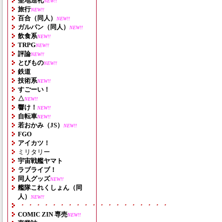
聖地巡礼
NEW!!
旅行
NEW!!
百合（同人）
NEW!!
ガルパン（同人）
NEW!!
飲食系
NEW!!
TRPG
NEW!!
評論
NEW!!
とびもの
NEW!!
鉄道
技術系
NEW!!
すごーい！
△
NEW!!
響け！
NEW!!
自転車
NEW!!
若おかみ（JS）
NEW!!
FGO
アイカツ！
ミリタリー
宇宙戦艦ヤマト
ラブライブ！
同人グッズ
NEW!!
艦隊これくしょん（同
人）
NEW!!
・・・・・・・・・・・・・・・・・・・
COMIC ZIN 専売
NEW!!