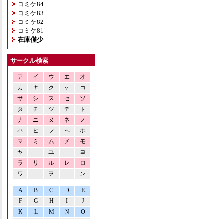
コミケ84
コミケ83
コミケ82
コミケ81
在庫僅少
サークル検索
ア
イ
ウ
エ
オ
カ
キ
ク
ケ
コ
サ
シ
ス
セ
ソ
タ
チ
ツ
テ
ト
ナ
ニ
ヌ
ネ
ノ
ハ
ヒ
フ
ヘ
ホ
マ
ミ
ム
メ
モ
ヤ
ユ
ヨ
ラ
リ
ル
レ
ロ
ワ
ヲ
ン
A
B
C
D
E
F
G
H
I
J
K
L
M
N
O