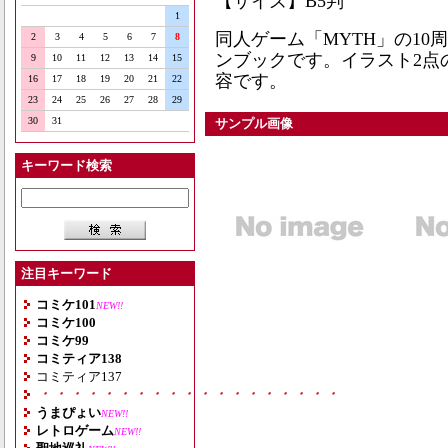
【サイズ】B5判
1
同人ゲーム「MYTH」の1
2
3
4
5
6
7
8
ンブックです。イラスト2点
9
10
11
12
13
14
15
容です。
16
17
18
19
20
21
22
23
24
25
26
27
28
29
30
31
サンプル画像
キーワード検索
注目キーワード
コミケ101
NEW!!
コミケ100
コミケ99
コミティア138
コミティア137
・・・・・・・・・・・・・・・・・・・
うまぴょい
NEW!!
レトロゲーム
NEW!!