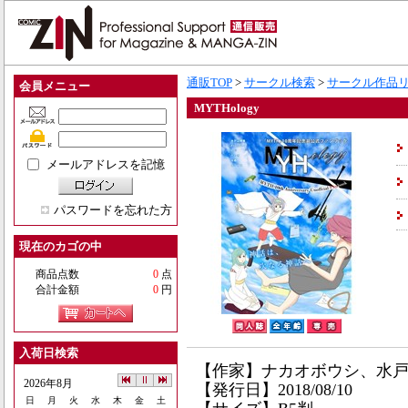
通販TOP
>
サークル検索
>
サークル作品
会員メニュー
MYTHology
メールアドレスを記憶
パスワードを忘れた方
現在のカゴの中
商品点数
0
点
合計金額
0
円
入荷日検索
【作家】ナカオボウシ、水戸山
2026年8月
【発行日】2018/08/10
日
月
火
水
木
金
土