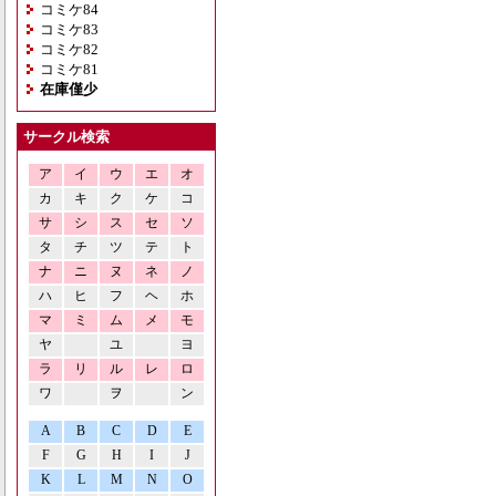
コミケ84
コミケ83
コミケ82
コミケ81
在庫僅少
サークル検索
ア
イ
ウ
エ
オ
カ
キ
ク
ケ
コ
サ
シ
ス
セ
ソ
タ
チ
ツ
テ
ト
ナ
ニ
ヌ
ネ
ノ
ハ
ヒ
フ
ヘ
ホ
マ
ミ
ム
メ
モ
ヤ
ユ
ヨ
ラ
リ
ル
レ
ロ
ワ
ヲ
ン
A
B
C
D
E
F
G
H
I
J
K
L
M
N
O