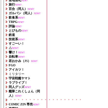
聖地巡礼
NEW!!
旅行
NEW!!
百合（同人）
NEW!!
ガルパン（同人）
NEW!!
飲食系
NEW!!
TRPG
NEW!!
評論
NEW!!
とびもの
NEW!!
鉄道
技術系
NEW!!
すごーい！
△
NEW!!
響け！
NEW!!
自転車
NEW!!
若おかみ（JS）
NEW!!
FGO
アイカツ！
ミリタリー
宇宙戦艦ヤマト
ラブライブ！
同人グッズ
NEW!!
艦隊これくしょん（同
人）
NEW!!
・・・・・・・・・・・・・・・・・・・
COMIC ZIN 専売
NEW!!