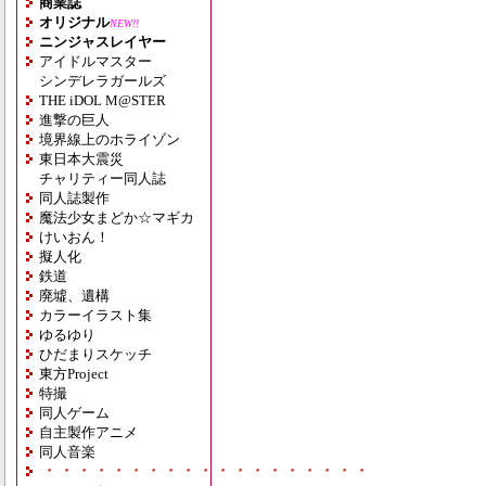
商業誌
オリジナル
NEW!!
ニンジャスレイヤー
アイドルマスター
シンデレラガールズ
THE iDOL M@STER
進撃の巨人
境界線上のホライゾン
東日本大震災
チャリティー同人誌
同人誌製作
魔法少女まどか☆マギカ
けいおん！
擬人化
鉄道
廃墟、遺構
カラーイラスト集
ゆるゆり
ひだまりスケッチ
東方Project
特撮
同人ゲーム
自主製作アニメ
同人音楽
・・・・・・・・・・・・・・・・・・・