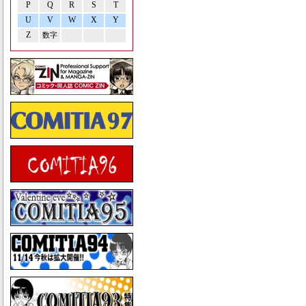
P
Q
R
S
T
U
V
W
X
Y
Z
数字