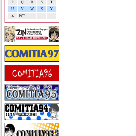
P
Q
R
S
T
U
V
W
X
Y
Z
数字