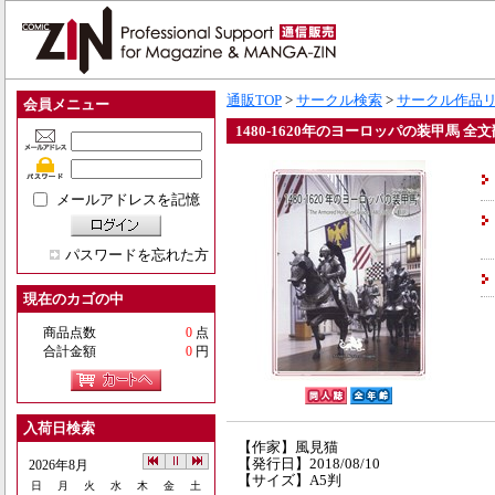
通販TOP
>
サークル検索
>
サークル作品
会員メニュー
1480-1620年のヨーロッパの装甲馬 全
メールアドレスを記憶
パスワードを忘れた方
現在のカゴの中
商品点数
0
点
合計金額
0
円
入荷日検索
【作家】風見猫
【発行日】2018/08/10
2026年8月
【サイズ】A5判
日
月
火
水
木
金
土