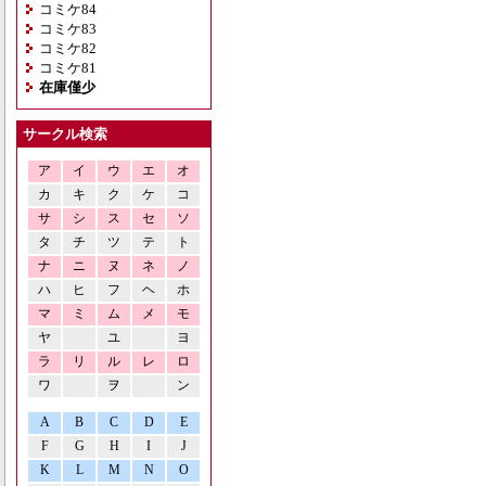
コミケ84
コミケ83
コミケ82
コミケ81
在庫僅少
サークル検索
ア
イ
ウ
エ
オ
カ
キ
ク
ケ
コ
サ
シ
ス
セ
ソ
タ
チ
ツ
テ
ト
ナ
ニ
ヌ
ネ
ノ
ハ
ヒ
フ
ヘ
ホ
マ
ミ
ム
メ
モ
ヤ
ユ
ヨ
ラ
リ
ル
レ
ロ
ワ
ヲ
ン
A
B
C
D
E
F
G
H
I
J
K
L
M
N
O