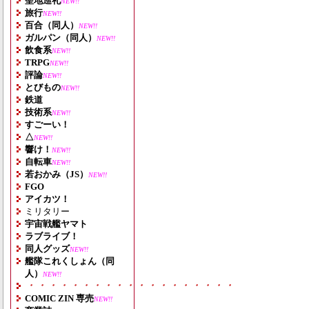
聖地巡礼
NEW!!
旅行
NEW!!
百合（同人）
NEW!!
ガルパン（同人）
NEW!!
飲食系
NEW!!
TRPG
NEW!!
評論
NEW!!
とびもの
NEW!!
鉄道
技術系
NEW!!
すごーい！
△
NEW!!
響け！
NEW!!
自転車
NEW!!
若おかみ（JS）
NEW!!
FGO
アイカツ！
ミリタリー
宇宙戦艦ヤマト
ラブライブ！
同人グッズ
NEW!!
艦隊これくしょん（同
人）
NEW!!
・・・・・・・・・・・・・・・・・・・
COMIC ZIN 専売
NEW!!