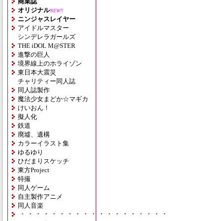
商業誌
オリジナル
NEW!!
ニンジャスレイヤー
アイドルマスター
シンデレラガールズ
THE iDOL M@STER
進撃の巨人
境界線上のホライゾン
東日本大震災
チャリティー同人誌
同人誌製作
魔法少女まどか☆マギカ
けいおん！
擬人化
鉄道
廃墟、遺構
カラーイラスト集
ゆるゆり
ひだまりスケッチ
東方Project
特撮
同人ゲーム
自主製作アニメ
同人音楽
・・・・・・・・・・・・・・・・・・・