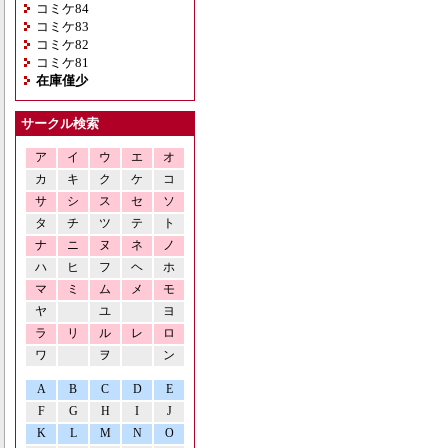
コミケ84
コミケ83
コミケ82
コミケ81
在庫僅少
サークル検索
ア
イ
ウ
エ
オ
カ
キ
ク
ケ
コ
サ
シ
ス
セ
ソ
タ
チ
ツ
テ
ト
ナ
ニ
ヌ
ネ
ノ
ハ
ヒ
フ
ヘ
ホ
マ
ミ
ム
メ
モ
ヤ
ユ
ヨ
ラ
リ
ル
レ
ロ
ワ
ヲ
ン
A
B
C
D
E
F
G
H
I
J
K
L
M
N
O