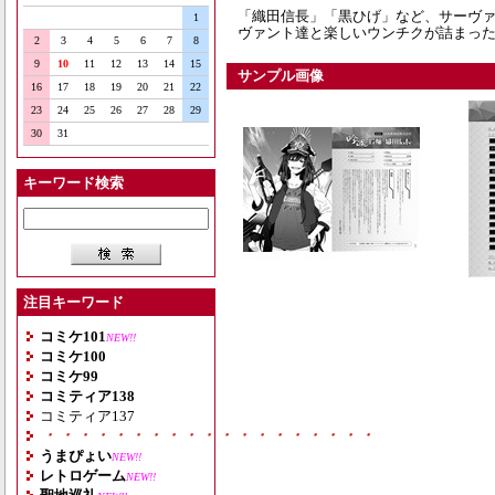
「織田信長」「黒ひげ」など、サーヴァ
1
ヴァント達と楽しいウンチクが詰まった怒
2
3
4
5
6
7
8
9
10
11
12
13
14
15
サンプル画像
16
17
18
19
20
21
22
23
24
25
26
27
28
29
30
31
キーワード検索
注目キーワード
コミケ101
NEW!!
コミケ100
コミケ99
コミティア138
コミティア137
・・・・・・・・・・・・・・・・・・・
うまぴょい
NEW!!
レトロゲーム
NEW!!