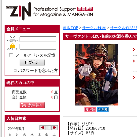
通販TOP
>
サークル検索
>
サークル作品
会員メニュー
サーヴァントっぽい名前のお酒を呑んで
メールアドレスを記憶
パスワードを忘れた方
現在のカゴの中
商品点数
0
点
合計金額
0
円
入荷日検索
【作家】ひびの
【発行日】2018/08/10
2026年8月
【サイズ】B5判
日
月
火
水
木
金
土