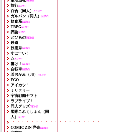
聖地巡礼
NEW!!
旅行
NEW!!
百合（同人）
NEW!!
ガルパン（同人）
NEW!!
飲食系
NEW!!
TRPG
NEW!!
評論
NEW!!
とびもの
NEW!!
鉄道
技術系
NEW!!
すごーい！
△
NEW!!
響け！
NEW!!
自転車
NEW!!
若おかみ（JS）
NEW!!
FGO
アイカツ！
ミリタリー
宇宙戦艦ヤマト
ラブライブ！
同人グッズ
NEW!!
艦隊これくしょん（同
人）
NEW!!
・・・・・・・・・・・・・・・・・・・
COMIC ZIN 専売
NEW!!