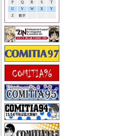
P
Q
R
S
T
U
V
W
X
Y
Z
数字