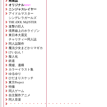
商業誌
オリジナル
NEW!!
ニンジャスレイヤー
アイドルマスター
シンデレラガールズ
THE iDOL M@STER
進撃の巨人
境界線上のホライゾン
東日本大震災
チャリティー同人誌
同人誌製作
魔法少女まどか☆マギカ
けいおん！
擬人化
鉄道
廃墟、遺構
カラーイラスト集
ゆるゆり
ひだまりスケッチ
東方Project
特撮
同人ゲーム
自主製作アニメ
同人音楽
・・・・・・・・・・・・・・・・・・・