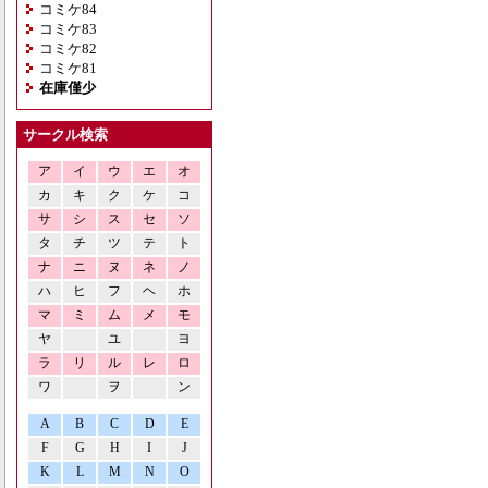
コミケ84
コミケ83
コミケ82
コミケ81
在庫僅少
サークル検索
ア
イ
ウ
エ
オ
カ
キ
ク
ケ
コ
サ
シ
ス
セ
ソ
タ
チ
ツ
テ
ト
ナ
ニ
ヌ
ネ
ノ
ハ
ヒ
フ
ヘ
ホ
マ
ミ
ム
メ
モ
ヤ
ユ
ヨ
ラ
リ
ル
レ
ロ
ワ
ヲ
ン
A
B
C
D
E
F
G
H
I
J
K
L
M
N
O