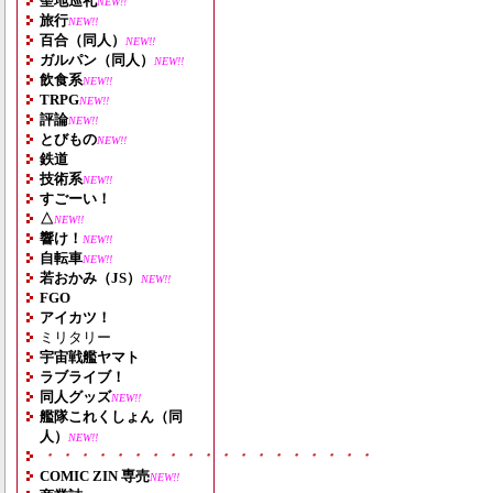
聖地巡礼
NEW!!
旅行
NEW!!
百合（同人）
NEW!!
ガルパン（同人）
NEW!!
飲食系
NEW!!
TRPG
NEW!!
評論
NEW!!
とびもの
NEW!!
鉄道
技術系
NEW!!
すごーい！
△
NEW!!
響け！
NEW!!
自転車
NEW!!
若おかみ（JS）
NEW!!
FGO
アイカツ！
ミリタリー
宇宙戦艦ヤマト
ラブライブ！
同人グッズ
NEW!!
艦隊これくしょん（同
人）
NEW!!
・・・・・・・・・・・・・・・・・・・
COMIC ZIN 専売
NEW!!