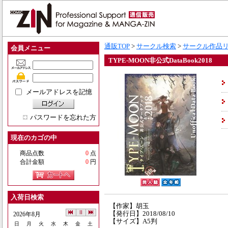
通販TOP
>
サークル検索
>
サークル作品
会員メニュー
TYPE-MOON非公式DataBook2018
メールアドレスを記憶
パスワードを忘れた方
現在のカゴの中
商品点数
0
点
合計金額
0
円
入荷日検索
【作家】胡玉
【発行日】2018/08/10
2026年8月
【サイズ】A5判
日
月
火
水
木
金
土