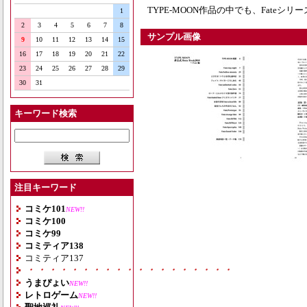
TYPE-MOON作品の中でも、Fateシ
1
2
3
4
5
6
7
8
サンプル画像
9
10
11
12
13
14
15
16
17
18
19
20
21
22
23
24
25
26
27
28
29
30
31
キーワード検索
注目キーワード
コミケ101
NEW!!
コミケ100
コミケ99
コミティア138
コミティア137
・・・・・・・・・・・・・・・・・・・
うまぴょい
NEW!!
レトロゲーム
NEW!!