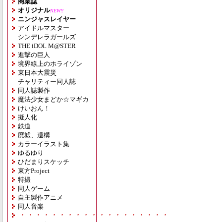
商業誌
オリジナル
NEW!!
ニンジャスレイヤー
アイドルマスター
シンデレラガールズ
THE iDOL M@STER
進撃の巨人
境界線上のホライゾン
東日本大震災
チャリティー同人誌
同人誌製作
魔法少女まどか☆マギカ
けいおん！
擬人化
鉄道
廃墟、遺構
カラーイラスト集
ゆるゆり
ひだまりスケッチ
東方Project
特撮
同人ゲーム
自主製作アニメ
同人音楽
・・・・・・・・・・・・・・・・・・・