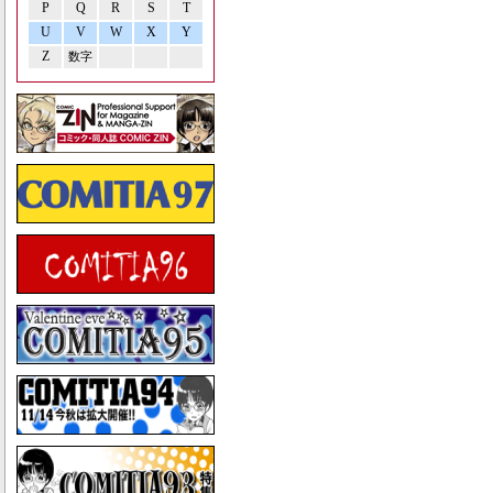
P
Q
R
S
T
U
V
W
X
Y
Z
数字