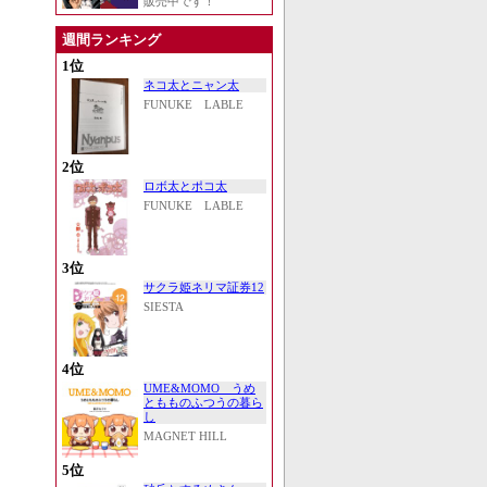
販売中です！
週間ランキング
1位
ネコ太とニャン太
FUNUKE LABLE
2位
ロボ太とポコ太
FUNUKE LABLE
3位
サクラ姫ネリマ証券12
SIESTA
4位
UME&MOMO うめ
ともものふつうの暮ら
し
MAGNET HILL
5位