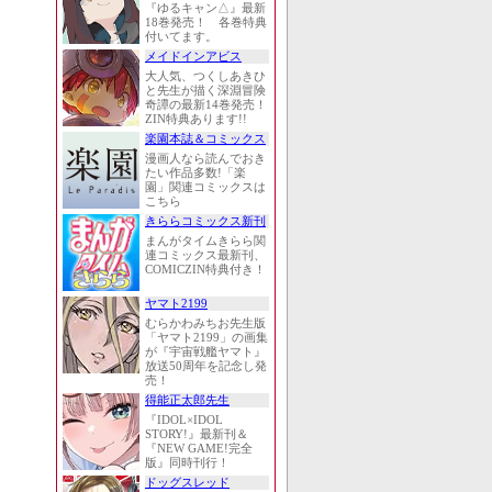
『ゆるキャン△』最新
18巻発売！ 各巻特典
付いてます。
メイドインアビス
大人気、つくしあきひ
と先生が描く深淵冒険
奇譚の最新14巻発売！
ZIN特典あります!!
楽園本誌＆コミックス
漫画人なら読んでおき
たい作品多数!「楽
園」関連コミックスは
こちら
きららコミックス新刊
まんがタイムきらら関
連コミックス最新刊、
COMICZIN特典付き！
ヤマト2199
むらかわみちお先生版
「ヤマト2199」の画集
が『宇宙戦艦ヤマト』
放送50周年を記念し発
売！
得能正太郎先生
『IDOL×IDOL
STORY!』最新刊＆
『NEW GAME!完全
版』同時刊行！
ドッグスレッド