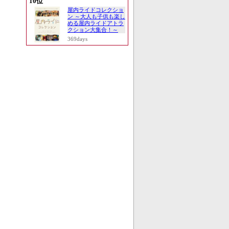
10位
屋内ライドコレクショ
ン ～大人も子供も楽し
める屋内ライドアトラ
クション大集合！～
369days