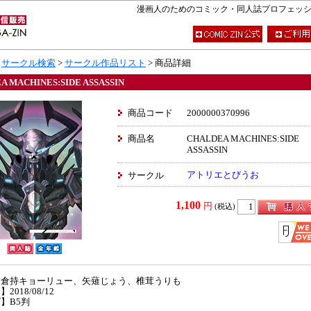
漫画人のためのコミック・同人誌プロフェッショナ
>
サークル検索
>
サークル作品リスト
> 商品詳細
A MACHINES:SIDE ASSASSIN
商品コード
2000000370996
商品名
CHALDEA MACHINES:SIDE
ASSASSIN
アトリエとびうお
サークル
1,100
円
(税込)
】倉持キョーリュー、矢薙じょう、椎茸うりも
2018/08/12
】B5判