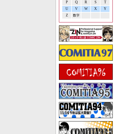
P
Q
R
S
T
U
V
W
X
Y
Z
数字