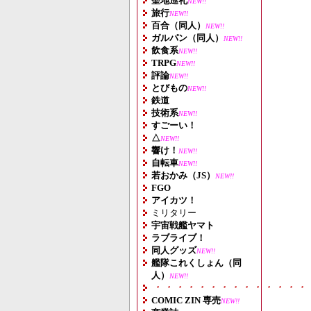
聖地巡礼
NEW!!
旅行
NEW!!
百合（同人）
NEW!!
ガルパン（同人）
NEW!!
飲食系
NEW!!
TRPG
NEW!!
評論
NEW!!
とびもの
NEW!!
鉄道
技術系
NEW!!
すごーい！
△
NEW!!
響け！
NEW!!
自転車
NEW!!
若おかみ（JS）
NEW!!
FGO
アイカツ！
ミリタリー
宇宙戦艦ヤマト
ラブライブ！
同人グッズ
NEW!!
艦隊これくしょん（同
人）
NEW!!
・・・・・・・・・・・・・・
COMIC ZIN 専売
NEW!!