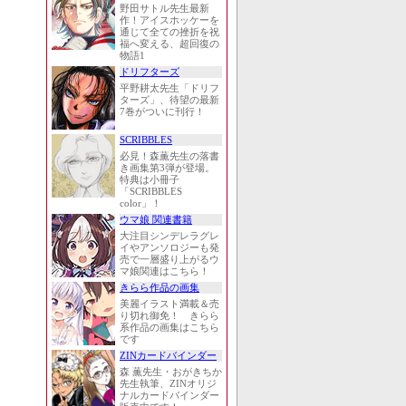
野田サトル先生最新
作！アイスホッケーを
通じて全ての挫折を祝
福へ変える、超回復の
物語1
ドリフターズ
平野耕太先生「ドリフ
ターズ」、待望の最新
7巻がついに刊行！
SCRIBBLES
必見！森薫先生の落書
き画集第3弾が登場。
特典は小冊子
「SCRIBBLES
color」！
ウマ娘 関連書籍
大注目シンデレラグレ
イやアンソロジーも発
売で一層盛り上がるウ
マ娘関連はこちら！
きらら作品の画集
美麗イラスト満載＆売
り切れ御免！ きらら
系作品の画集はこちら
です
ZINカードバインダー
森 薫先生・おがきちか
先生執筆、ZINオリジ
ナルカードバインダー