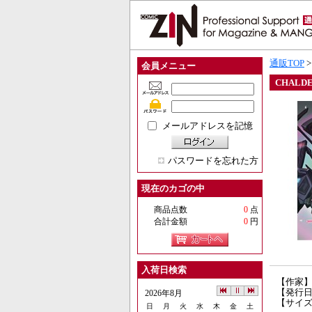
通販TOP
会員メニュー
CHALDE
メールアドレスを記憶
パスワードを忘れた方
現在のカゴの中
商品点数
0
点
合計金額
0
円
入荷日検索
【作家
【発行日】
2026年8月
【サイズ
日
月
火
水
木
金
土