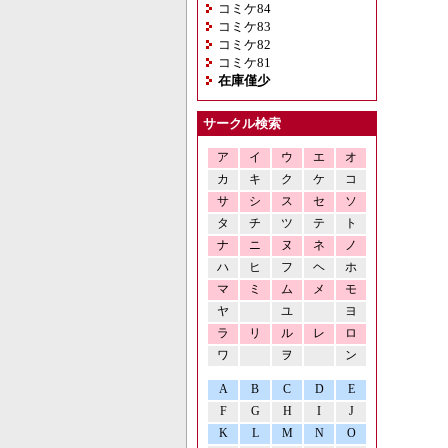
コミケ84
コミケ83
コミケ82
コミケ81
在庫僅少
サークル検索
ア
イ
ウ
エ
オ
カ
キ
ク
ケ
コ
サ
シ
ス
セ
ソ
タ
チ
ツ
テ
ト
ナ
ニ
ヌ
ネ
ノ
ハ
ヒ
フ
ヘ
ホ
マ
ミ
ム
メ
モ
ヤ
ユ
ヨ
ラ
リ
ル
レ
ロ
ワ
ヲ
ン
A
B
C
D
E
F
G
H
I
J
K
L
M
N
O