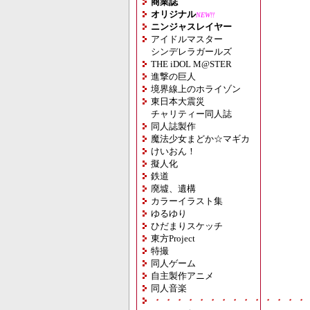
商業誌
オリジナル
NEW!!
ニンジャスレイヤー
アイドルマスター
シンデレラガールズ
THE iDOL M@STER
進撃の巨人
境界線上のホライゾン
東日本大震災
チャリティー同人誌
同人誌製作
魔法少女まどか☆マギカ
けいおん！
擬人化
鉄道
廃墟、遺構
カラーイラスト集
ゆるゆり
ひだまりスケッチ
東方Project
特撮
同人ゲーム
自主製作アニメ
同人音楽
・・・・・・・・・・・・・・