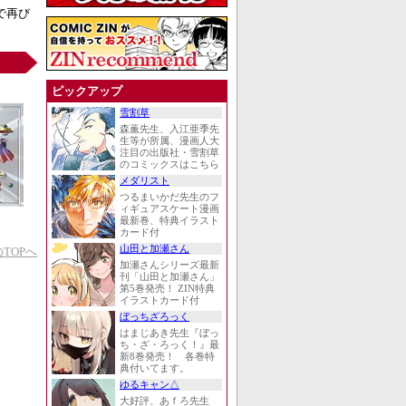
で再び
ピックアップ
雪割草
森薫先生、入江亜季先
生等が所属、漫画人大
注目の出版社・雪割草
のコミックスはこちら
メダリスト
つるまいかだ先生のフ
ィギュアスケート漫画
最新巻、特典イラスト
カード付
山田と加瀬さん
TOPへ
加瀬さんシリーズ最新
刊「山田と加瀬さん」
第5巻発売！ ZIN特典
イラストカード付
ぼっちざろっく
はまじあき先生『ぼっ
ち・ざ・ろっく！』最
新8巻発売！ 各巻特
典付いてます。
ゆるキャン△
大好評、あｆろ先生