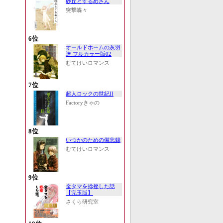
砂丘とするめさん
突撃蝶々
6位
オールドホームの灰羽
達 フルカラー版02
むてけいロマンス
7位
超人ロックの世紀II
Factoryきゃの
8位
いつかのための備忘録
むてけいロマンス
9位
金タマを捻挫した話
【完玉版】
さくら研究室