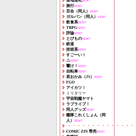
聖地巡礼
NEW!!
旅行
NEW!!
百合（同人）
NEW!!
ガルパン（同人）
NEW!!
飲食系
NEW!!
TRPG
NEW!!
評論
NEW!!
とびもの
NEW!!
鉄道
技術系
NEW!!
すごーい！
△
NEW!!
響け！
NEW!!
自転車
NEW!!
若おかみ（JS）
NEW!!
FGO
アイカツ！
ミリタリー
宇宙戦艦ヤマト
ラブライブ！
同人グッズ
NEW!!
艦隊これくしょん（同
人）
NEW!!
・・・・・・・・・・・・・・
COMIC ZIN 専売
NEW!!