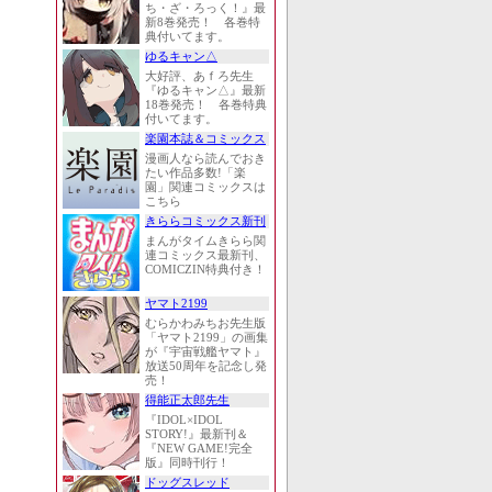
ち・ざ・ろっく！』最
新8巻発売！ 各巻特
典付いてます。
ゆるキャン△
大好評、あｆろ先生
『ゆるキャン△』最新
18巻発売！ 各巻特典
付いてます。
楽園本誌＆コミックス
漫画人なら読んでおき
たい作品多数!「楽
園」関連コミックスは
こちら
きららコミックス新刊
まんがタイムきらら関
連コミックス最新刊、
COMICZIN特典付き！
ヤマト2199
むらかわみちお先生版
「ヤマト2199」の画集
が『宇宙戦艦ヤマト』
放送50周年を記念し発
売！
得能正太郎先生
『IDOL×IDOL
STORY!』最新刊＆
『NEW GAME!完全
版』同時刊行！
ドッグスレッド