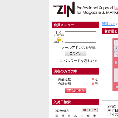
通販TOP
会員メニュー
名古屋と
メールアドレスを記憶
パスワードを忘れた方
現在のカゴの中
商品点数
0
点
合計金額
0
円
入荷日検索
【作家
【発行日】
2026年8月
【サイズ
日
月
火
水
木
金
土