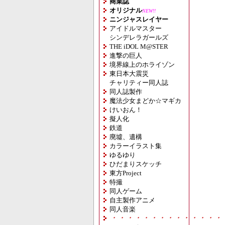
商業誌
オリジナル
NEW!!
ニンジャスレイヤー
アイドルマスター
シンデレラガールズ
THE iDOL M@STER
進撃の巨人
境界線上のホライゾン
東日本大震災
チャリティー同人誌
同人誌製作
魔法少女まどか☆マギカ
けいおん！
擬人化
鉄道
廃墟、遺構
カラーイラスト集
ゆるゆり
ひだまりスケッチ
東方Project
特撮
同人ゲーム
自主製作アニメ
同人音楽
・・・・・・・・・・・・・・