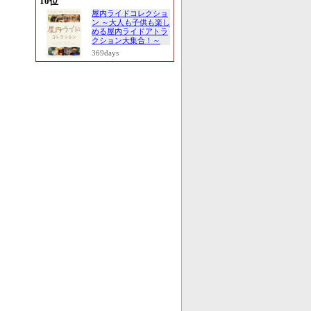
10位
屋内ライドコレクショ
ン ～大人も子供も楽し
める屋内ライドアトラ
クション大集合！～
369days