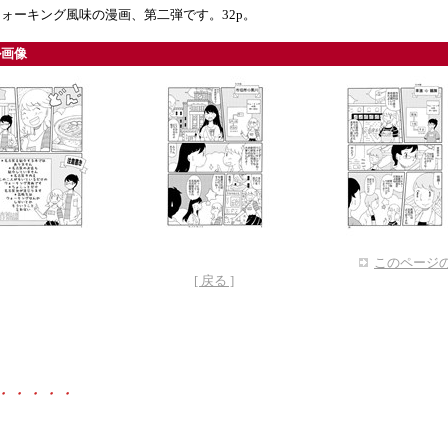
ォーキング風味の漫画、第二弾です。32p。
ル画像
このページの
[ 戻る ]
・・・・・