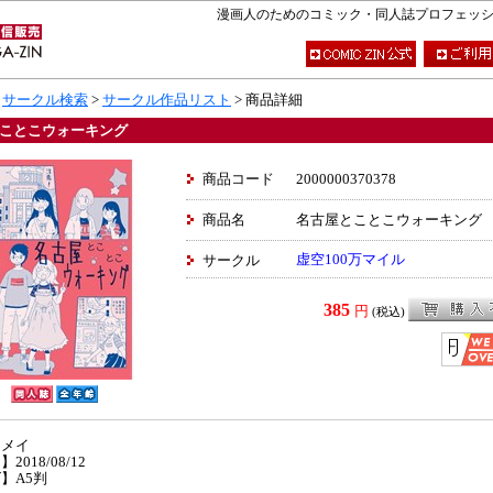
漫画人のためのコミック・同人誌プロフェッショナ
>
サークル検索
>
サークル作品リスト
> 商品詳細
ことこウォーキング
商品コード
2000000370378
商品名
名古屋とことこウォーキング
虚空100万マイル
サークル
385
円
(税込)
】メイ
2018/08/12
】A5判