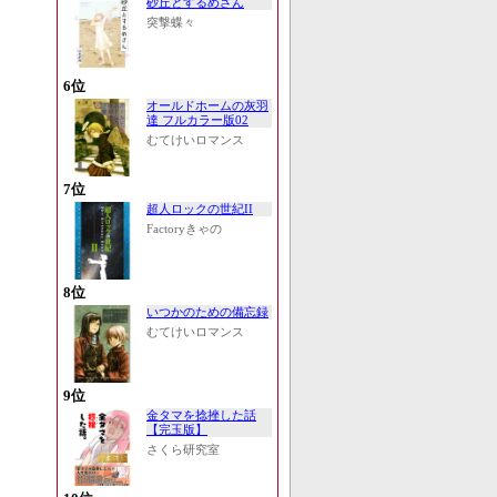
砂丘とするめさん
突撃蝶々
6位
オールドホームの灰羽
達 フルカラー版02
むてけいロマンス
7位
超人ロックの世紀II
Factoryきゃの
8位
いつかのための備忘録
むてけいロマンス
9位
金タマを捻挫した話
【完玉版】
さくら研究室