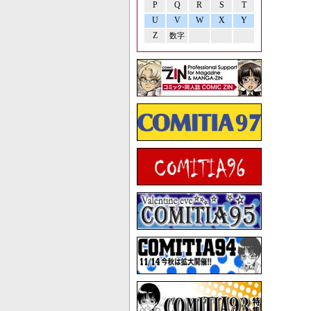
P
Q
R
S
T
U
V
W
X
Y
Z
数字