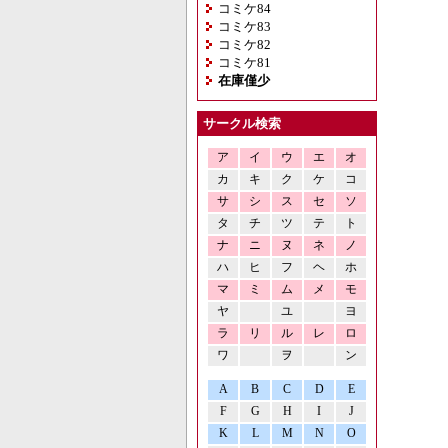
コミケ84
コミケ83
コミケ82
コミケ81
在庫僅少
サークル検索
ア
イ
ウ
エ
オ
カ
キ
ク
ケ
コ
サ
シ
ス
セ
ソ
タ
チ
ツ
テ
ト
ナ
ニ
ヌ
ネ
ノ
ハ
ヒ
フ
ヘ
ホ
マ
ミ
ム
メ
モ
ヤ
ユ
ヨ
ラ
リ
ル
レ
ロ
ワ
ヲ
ン
A
B
C
D
E
F
G
H
I
J
K
L
M
N
O