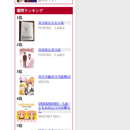
販売中です！
週間ランキング
1位
ネコ太とニャン太
FUNUKE LABLE
2位
ロボ太とポコ太
FUNUKE LABLE
3位
サクラ姫ネリマ証券12
SIESTA
4位
UME&MOMO うめ
ともものふつうの暮ら
し
MAGNET HILL
5位