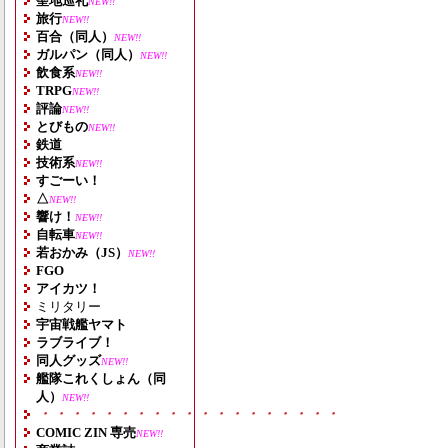
聖地巡礼
NEW!!
旅行
NEW!!
百合（同人）
NEW!!
ガルパン（同人）
NEW!!
飲食系
NEW!!
TRPG
NEW!!
評論
NEW!!
とびもの
NEW!!
鉄道
技術系
NEW!!
すごーい！
△
NEW!!
響け！
NEW!!
自転車
NEW!!
若おかみ（JS）
NEW!!
FGO
アイカツ！
ミリタリー
宇宙戦艦ヤマト
ラブライブ！
同人グッズ
NEW!!
艦隊これくしょん（同
人）
NEW!!
・・・・・・・・・・・・・・・・・・・
COMIC ZIN 専売
NEW!!