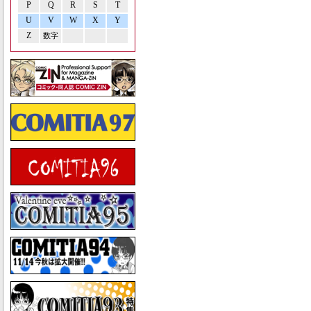
P
Q
R
S
T
U
V
W
X
Y
Z
数字