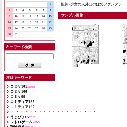
龍神×少女の人外ほのぼのファンタジー
1
2
3
4
5
6
7
8
サンプル画像
9
10
11
12
13
14
15
16
17
18
19
20
21
22
23
24
25
26
27
28
29
30
31
キーワード検索
注目キーワード
コミケ101
NEW!!
コミケ100
コミケ99
コミティア138
コミティア137
・・・・・・・・・・・・・・・・・・・
うまぴょい
NEW!!
レトロゲーム
NEW!!