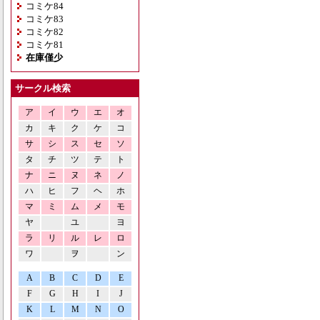
コミケ84
コミケ83
コミケ82
コミケ81
在庫僅少
サークル検索
ア
イ
ウ
エ
オ
カ
キ
ク
ケ
コ
サ
シ
ス
セ
ソ
タ
チ
ツ
テ
ト
ナ
ニ
ヌ
ネ
ノ
ハ
ヒ
フ
ヘ
ホ
マ
ミ
ム
メ
モ
ヤ
ユ
ヨ
ラ
リ
ル
レ
ロ
ワ
ヲ
ン
A
B
C
D
E
F
G
H
I
J
K
L
M
N
O