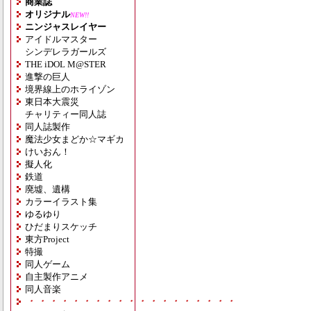
商業誌
オリジナル
NEW!!
ニンジャスレイヤー
アイドルマスター
シンデレラガールズ
THE iDOL M@STER
進撃の巨人
境界線上のホライゾン
東日本大震災
チャリティー同人誌
同人誌製作
魔法少女まどか☆マギカ
けいおん！
擬人化
鉄道
廃墟、遺構
カラーイラスト集
ゆるゆり
ひだまりスケッチ
東方Project
特撮
同人ゲーム
自主製作アニメ
同人音楽
・・・・・・・・・・・・・・・・・・・