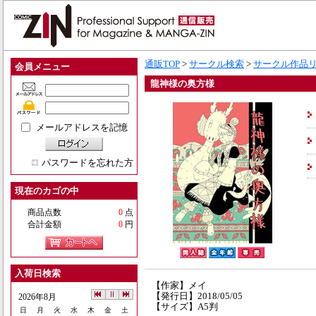
通販TOP
>
サークル検索
>
サークル作品
会員メニュー
龍神様の奥方様
メールアドレスを記憶
パスワードを忘れた方
現在のカゴの中
商品点数
0
点
合計金額
0
円
入荷日検索
【作家】メイ
【発行日】2018/05/05
2026年8月
【サイズ】A5判
日
月
火
水
木
金
土