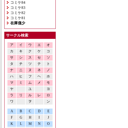
コミケ84
コミケ83
コミケ82
コミケ81
在庫僅少
サークル検索
ア
イ
ウ
エ
オ
カ
キ
ク
ケ
コ
サ
シ
ス
セ
ソ
タ
チ
ツ
テ
ト
ナ
ニ
ヌ
ネ
ノ
ハ
ヒ
フ
ヘ
ホ
マ
ミ
ム
メ
モ
ヤ
ユ
ヨ
ラ
リ
ル
レ
ロ
ワ
ヲ
ン
A
B
C
D
E
F
G
H
I
J
K
L
M
N
O