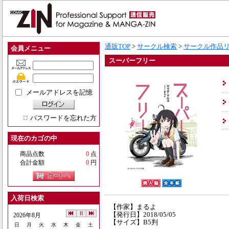
通販TOP
>
サークル検索
>
サークル作品
会員メニュー
スーパーフリー
メールアドレスを記憶
パスワードを忘れた方
現在のカゴの中
商品点数
0
点
合計金額
0
円
入荷日検索
【作家】まるよ
【発行日】2018/05/05
2026年8月
【サイズ】B5判
日
月
火
水
木
金
土