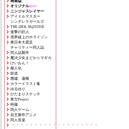
商業誌
オリジナル
NEW!!
ニンジャスレイヤー
アイドルマスター
シンデレラガールズ
THE iDOL M@STER
進撃の巨人
境界線上のホライゾン
東日本大震災
チャリティー同人誌
同人誌製作
魔法少女まどか☆マギカ
けいおん！
擬人化
鉄道
廃墟、遺構
カラーイラスト集
ゆるゆり
ひだまりスケッチ
東方Project
特撮
同人ゲーム
自主製作アニメ
同人音楽
・・・・・・・・・・・・・・・・・・・