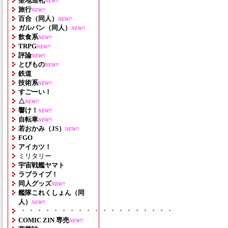
聖地巡礼
NEW!!
旅行
NEW!!
百合（同人）
NEW!!
ガルパン（同人）
NEW!!
飲食系
NEW!!
TRPG
NEW!!
評論
NEW!!
とびもの
NEW!!
鉄道
技術系
NEW!!
すごーい！
△
NEW!!
響け！
NEW!!
自転車
NEW!!
若おかみ（JS）
NEW!!
FGO
アイカツ！
ミリタリー
宇宙戦艦ヤマト
ラブライブ！
同人グッズ
NEW!!
艦隊これくしょん（同
人）
NEW!!
・・・・・・・・・・・・・・・・・・・
COMIC ZIN 専売
NEW!!