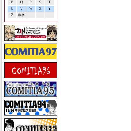
P
Q
R
S
T
U
V
W
X
Y
Z
数字